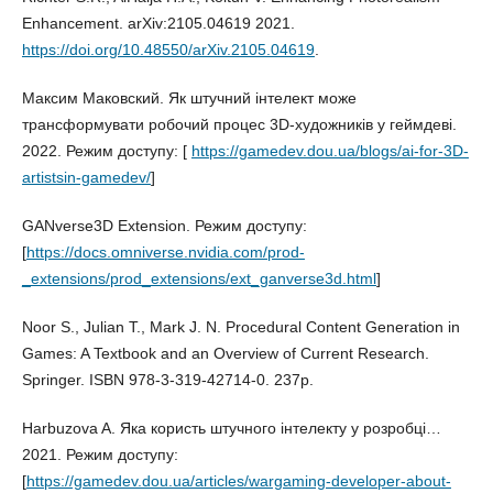
Enhancement. arXiv:2105.04619 2021.
https://doi.org/10.48550/arXiv.2105.04619
.
Максим Маковский. Як штучний інтелект може
трансформувати робочий процес 3D-художників у геймдеві.
2022. Режим доступу: [
https://gamedev.dou.ua/blogs/ai-for-3D-
artistsin-gamedev/
]
GANverse3D Extension. Режим доступу:
[
https://docs.omniverse.nvidia.com/prod-
_extensions/prod_extensions/ext_ganverse3d.html
]
Noor S., Julian T., Mark J. N. Procedural Content Generation in
Games: A Textbook and an Overview of Current Research.
Springer. ISBN 978-3-319-42714-0. 237p.
Harbuzova A. Яка користь штучного інтелекту у розробці…
2021. Режим доступу:
[
https://gamedev.dou.ua/articles/wargaming-developer-about-