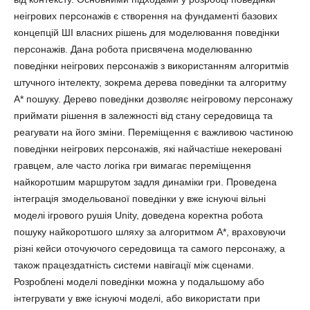
неігрових персонажів є створення на фундаменті базових
концепцій ШІ власних рішень для моделювання поведінки
персонажів. Дана робота присвячена моделюванню
поведінки неігрових персонажів з використанням алгоритмів
штучного інтелекту, зокрема дерева поведінки та алгоритму
А* пошуку. Дерево поведінки дозволяє неігровому персонажу
приймати рішення в залежності від стану середовища та
реагувати на його зміни. Переміщення є важливою частиною
поведінки неігрових персонажів, які найчастіше некеровані
гравцем, але часто логіка гри вимагає переміщення
найкоротшим маршрутом задля динаміки гри. Проведена
інтеграція змодельованої поведінки у вже існуючі вільні
моделі ігрового рушія Unity, доведена коректна робота
пошуку найкоротшого шляху за алгоритмом А*, враховуючи
різні кейси оточуючого середовища та самого персонажу, а
також працездатність системи навігації між сценами.
Розроблені моделі поведінки можна у подальшому або
інтегрувати у вже існуючі моделі, або використати при