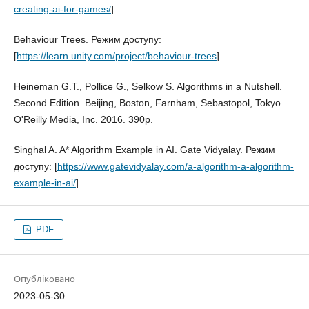
creating-ai-for-games/
]
Behaviour Trees. Режим доступу:
[
https://learn.unity.com/project/behaviour-trees
]
Heineman G.T., Pollice G., Selkow S. Algorithms in a Nutshell.
Second Edition. Beijing, Boston, Farnham, Sebastopol, Tokyo.
O'Reilly Media, Inc. 2016. 390p.
Singhal A. A* Algorithm Example in AI. Gate Vidyalay. Режим
доступу: [
https://www.gatevidyalay.com/a-algorithm-a-algorithm-
example-in-ai/
]
PDF
Опубліковано
2023-05-30