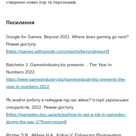
створенні нових ігор та персонажів.
Посилання
Google for Games. Beyond 2021: Where does gaming go next?
Режим доступу:
[
https://games.withgoogle.com/reports/beyondreport/
]
Batchelor J. GamesIndustry.biz presents… The Year In
Numbers 2022.
https://www.gamesindustry.biz/gamesindustrybiz-presents-the-
year-in-numbers-2022
.
Як знайти роботу в геймдеві під час війни? Історії українських
спеціалістів, 2022. Режим доступу:
[
https://gamedev.dou.ua/articles/how-to-get-a-job-in-gamedev-
during-the-war-1/?from=recent
]
Richter S.R., AlHaija H.A., Koltun V. Enhancing Photorealism