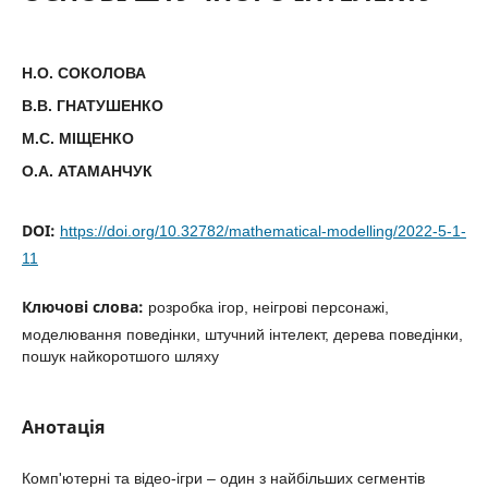
Н.О. СОКОЛОВА
В.В. ГНАТУШЕНКО
М.С. МІЩЕНКО
О.А. АТАМАНЧУК
DOI:
https://doi.org/10.32782/mathematical-modelling/2022-5-1-
11
Ключові слова:
розробка ігор, неігрові персонажі,
моделювання поведінки, штучний інтелект, дерева поведінки,
пошук найкоротшого шляху
Анотація
Комп'ютерні та відео-ігри – один з найбільших сегментів