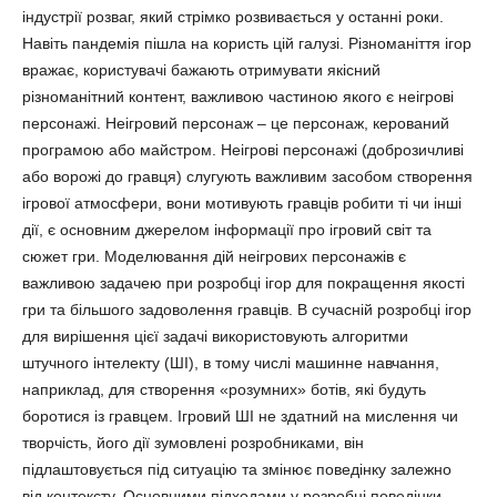
індустрії розваг, який стрімко розвивається у останні роки.
Навіть пандемія пішла на користь цій галузі. Різноманіття ігор
вражає, користувачі бажають отримувати якісний
різноманітний контент, важливою частиною якого є неігрові
персонажі. Неігровий персонаж – це персонаж, керований
програмою або майстром. Неігрові персонажі (доброзичливі
або ворожі до гравця) слугують важливим засобом створення
ігрової атмосфери, вони мотивують гравців робити ті чи інші
дії, є основним джерелом інформації про ігровий світ та
сюжет гри. Моделювання дій неігрових персонажів є
важливою задачею при розробці ігор для покращення якості
гри та більшого задоволення гравців. В сучасній розробці ігор
для вирішення цієї задачі використовують алгоритми
штучного інтелекту (ШІ), в тому числі машинне навчання,
наприклад, для створення «розумних» ботів, які будуть
боротися із гравцем. Ігровий ШІ не здатний на мислення чи
творчість, його дії зумовлені розробниками, він
підлаштовується під ситуацію та змінює поведінку залежно
від контексту. Основними підходами у розробці поведінки