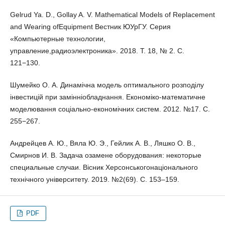
Gelrud Ya. D., Gollay A. V. Mathematical Models of Replacement
and Wearing ofEquipment Вестник ЮУрГУ. Серия
«Компьютерные технологии,
управление,радиоэлектроника». 2018. Т. 18, № 2. С.
121−130.
Шумейко О. А. Динамічна модель оптимального розподілу
інвестицій при замінніобладнання. Економіко-математичне
моделювання соціально-економічних систем. 2012. №17. С.
255−267.
Андрейцев А. Ю., Вяла Ю. Э., Гейлик А. В., Ляшко О. В.,
Смирнов И. В. Задача озамене оборудования: некоторые
специальные случаи. Вісник Херсонськогонаціонального
технічного університету. 2019. №2(69). С. 153–159.
PDF