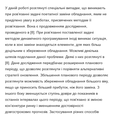
У даній роботі розглянуті спеціальні випадки, що виникають
при ров’язанні задачі поетапної заміни обладнання, яким не
приділено увагу в роботах, присвячених методам її
розв’язання. Вона є продовженням дослідження,
проведеного в [8]. При ров’язанні поставленої задачі
методом динамічного програмування іноді виникає ситуація,
коли в зоні заміни знаходяться елементи, для яких більш
доцільним є збереження обладнання. Можливі декілька
шляхів подолання даної проблеми. Деякі з них розглянуті в
[8]. Дане дослідження передбачає розширення планового
періоду, що дозволяє розглянути і порівняти альтернативні
стратегії оновлення. Збільшення планового періоду дозволяє
розглянути можливість збереження обладнання більшого віку,
якщо це приносить більший прибуток, ніж його заміна. З
іншого боку зменшується ступінь довіри до показників в
останніх інтервалах цього періоду, що пов'язано зі зміною
кон'юнктури ринку і зменшенням достовірності
довгострокових прогнозів. Застосування різних способів