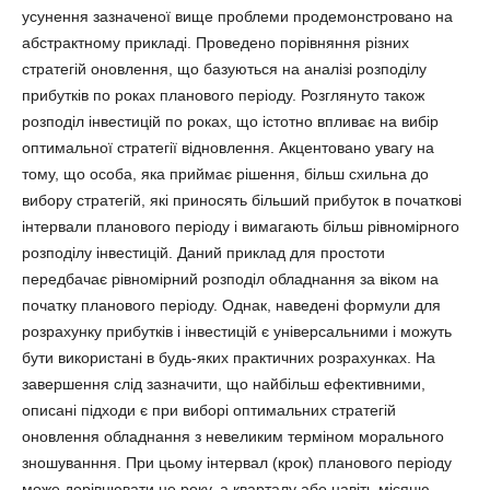
усунення зазначеної вище проблеми продемонстровано на
абстрактному прикладі. Проведено порівняння різних
стратегій оновлення, що базуються на аналізі розподілу
прибутків по роках планового періоду. Розглянуто також
розподіл інвестицій по роках, що істотно впливає на вибір
оптимальної стратегії відновлення. Акцентовано увагу на
тому, що особа, яка приймає рішення, більш схильна до
вибору стратегій, які приносять більший прибуток в початкові
інтервали планового періоду і вимагають більш рівномірного
розподілу інвестицій. Даний приклад для простоти
передбачає рівномірний розподіл обладнання за віком на
початку планового періоду. Однак, наведені формули для
розрахунку прибутків і інвестицій є універсальними і можуть
бути використані в будь-яких практичних розрахунках. На
завершення слід зазначити, що найбільш ефективними,
описані підходи є при виборі оптимальних стратегій
оновлення обладнання з невеликим терміном морального
зношуванння. При цьому інтервал (крок) планового періоду
може дорівнювати не року, а кварталу або навіть місяцю.