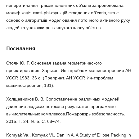
неперетинання трикомпонентних об’єктів запропонована
модифікація квазі-phi-функцій складених об’єктів, яка є
основою алгоритмів моделювання поточного активного руху
людей та упаковки розглянутого класу об’єктів.
Посилання
Стоян Ю. Г. Основная задача геометрического
проектирования. Харьков: Ин-тпроблем машиностроения АН
УССР, 1983. 36 с. (Препринт. АН УССР, Ин-тпроблем
машиностроения; 181).
Холщевников В. В. Сопоставление различных моделей
движения людских потокови результатов программно-
вычислительных комплексов.Пожаровзрывобезопасность.
2015. Т. 24. № 5. С. 68−74.
Komyak Va., Komyak Vl., Danilin A. A Study of Ellipse Packing in