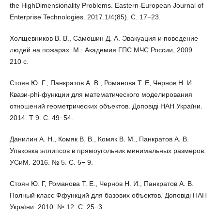
the HighDimensionality Problems. Eastern-European Journal of
Enterprise Technologies. 2017.1/4(85). С. 17−23.
Холщевников В. В., Самошин Д. А. Эвакуация и поведение
людей на пожарах. М.: Академия ГПС МЧС России, 2009.
210 с.
Стоян Ю. Г., Панкратов А. В., Романова Т. Е, Чернов Н. И.
Квази-phi-функции для математического моделирования
отношений геометрических объектов. Доповіді НАН України.
2014. Т 9. С. 49−54.
Данилин А. Н., Комяк В. В., Комяк В. М., Панкратов А. В.
Упаковка эллипсов в прямоугольник минимальных размеров.
УСиМ. 2016. № 5. С. 5− 9.
Стоян Ю. Г, Романова Т. Е., Чернов Н. И., Панкратов А. В.
Полный класс Ффункций для базових объектов. Доповіді НАН
України. 2010. № 12. C. 25−3