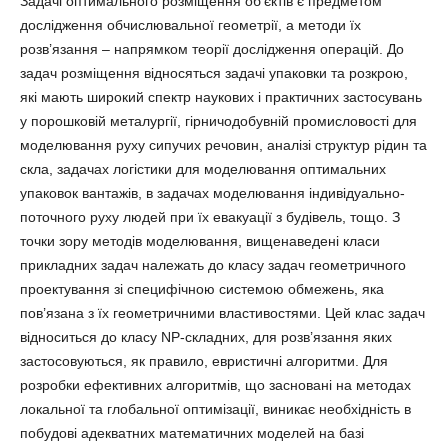
Задачі оптимального розміщення об’єктів є предметом
дослідження обчислювальної геометрії, а методи їх
розв’язання – напрямком теорії дослідження операцій. До
задач розміщення відносяться задачі упаковки та розкрою,
які мають широкий спектр наукових і практичних застосувань
у порошковій металургії, гірничодобувній промисловості для
моделювання руху сипучих речовин, аналізі структур рідин та
скла, задачах логістики для моделювання оптимальних
упаковок вантажів, в задачах моделювання індивідуально-
поточного руху людей при їх евакуації з будівель, тощо. З
точки зору методів моделювання, вищенаведені класи
прикладних задач належать до класу задач геометричного
проектування зі специфічною системою обмежень, яка
пов’язана з їх геометричними властивостями. Цей клас задач
відноситься до класу NP-складних, для розв’язання яких
застосовуються, як правило, евристичні алгоритми. Для
розробки ефективних алгоритмів, що засновані на методах
локальної та глобальної оптимізації, виникає необхідність в
побудові адекватних математичних моделей на базі