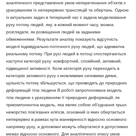
аналітичного представлення умов неперетинання об’єктів з
урахуванням їх неперервних трансляцій та обертань. Одною
із актуальних задач в теперішній час є задача моделювання
руху потоку людей, яку, в кожний момент часу, можна
розглядати, як розміщення людей за заданими
обмеженнями. Результати аналізу показують відсутність
моделі індивідуально-поточного руху людей, що адекватна
реальному потоку. При русі людей в потоці спостерігаються
наступні категорії руху: комфортний, спокійний, активний,
підвищеної активності. Коли категорія руху переходить в
категорію активного руху з можливими силовими діями,
щільність потоку збільшується, що призводить до природних
деформацій тіла людини В роботі запропонована модель
тіла людини з урахуванням її природних деформацій, як
трикомпонентна модель, яка являє собою об’єднання трьох
нежорстко пов’язаних еліпсів, основний із яких обертається
неперервно в рамках кута маневреності відносно основного
напрямку руху, а допоміжні можуть обертатися в допустимих
межах відносно основного. Для аналітичного опису умов