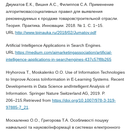
Джуматов Е.К., Вишня А.С., Филиппов С.А. Применение
алгоритмовассоциативных правил для выявления
рекомендуемых к продаже товаровстроительной отрасли.
Теория. Практика. Инновации. 2018. № 1. С. 1−15.
URL:
http://www.tpinauka.ru/2018/02/Jumatov.pdf
Artificial Intelligence Applications in Search Engines.
URL:
https://medium.com/aimarketingassociation/artificial-
intelligence-applications-in-searchengines-437c57f8b265
Hryhorova T., Moskalenko O.O. Use of Information Technologies
to Improve Access toInformation in E-Learning Systems. Recent
Developments in Data Science andIntelligent Analysis of
Information. Springer Nature Switzerland AG, 2019. P.
206−215.Retrieved from
https://doi.org/10.1007/978-3-319-
97885-7_21
.
Москаленко О.О., Григорова Т.А. Особливості пошуку
навчальної та науковоїінформації в системах електронного