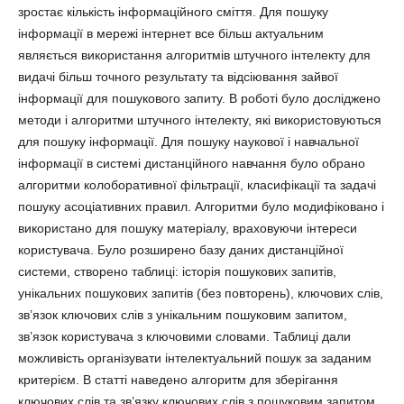
зростає кількість інформаційного сміття. Для пошуку
інформації в мережі інтернет все більш актуальним
являється використання алгоритмів штучного інтелекту для
видачі більш точного результату та відсіювання зайвої
інформації для пошукового запиту. В роботі було досліджено
методи і алгоритми штучного інтелекту, які використовуються
для пошуку інформації. Для пошуку наукової і навчальної
інформації в системі дистанційного навчання було обрано
алгоритми колоборативної фільтрації, класифікації та задачі
пошуку асоціативних правил. Алгоритми було модифіковано і
використано для пошуку матеріалу, враховуючи інтереси
користувача. Було розширено базу даних дистанційної
системи, створено таблиці: історія пошукових запитів,
унікальних пошукових запитів (без повторень), ключових слів,
зв’язок ключових слів з унікальним пошуковим запитом,
зв’язок користувача з ключовими словами. Таблиці дали
можливість організувати інтелектуальний пошук за заданим
критерієм. В статті наведено алгоритм для зберігання
ключових слів та зв’язку ключових слів з пошуковим запитом