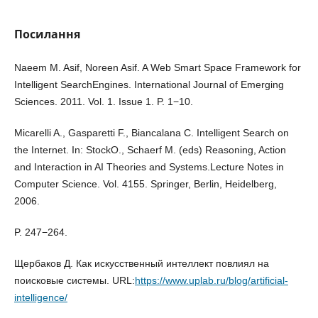
Посилання
Naeem M. Asif, Noreen Asif. A Web Smart Space Framework for
Intelligent SearchEngines. International Journal of Emerging
Sciences. 2011. Vol. 1. Issue 1. P. 1−10.
Micarelli A., Gasparetti F., Biancalana C. Intelligent Search on
the Internet. In: StockO., Schaerf M. (eds) Reasoning, Action
and Interaction in AI Theories and Systems.Lecture Notes in
Computer Science. Vol. 4155. Springer, Berlin, Heidelberg,
2006.
P. 247−264.
Щербаков Д. Как искусственный интеллект повлиял на
поисковые системы. URL:
https://www.uplab.ru/blog/artificial-
intelligence/