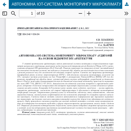
АВТОНОМНА IOT-СИСТЕМА МОНІТОРИНГУ МІКРОКЛІМАТУ АУДИТОРІЙ НА ОСНОВІ ВІДКРИТОЇ DIY-АРХІТЕКТУРИ