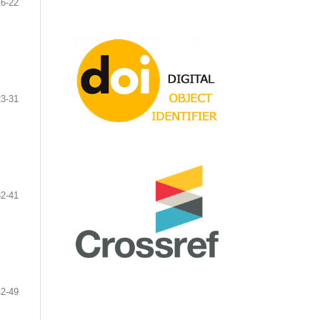
16-22
23-31
32-41
42-49