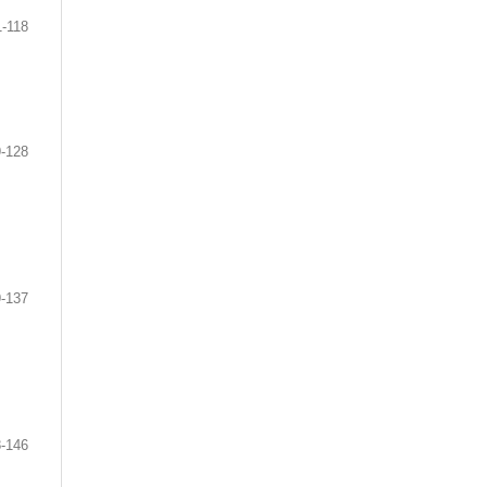
1-118
9-128
-137
-146