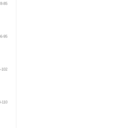
78-85
86-95
-102
3-110