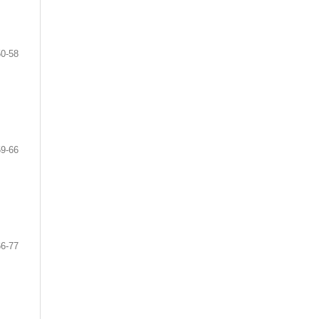
50-58
59-66
66-77