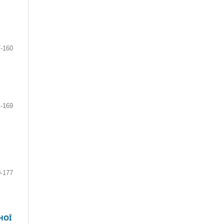
-160
-169
-177
НОЇ