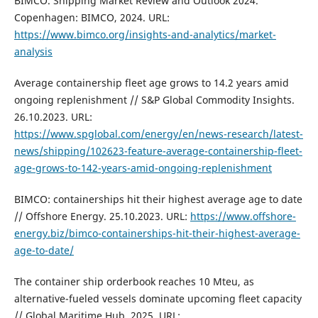
BIMCO. Shipping Market Review and Outlook 2024.
Copenhagen: BIMCO, 2024. URL:
https://www.bimco.org/insights-and-analytics/market-
analysis
Average containership fleet age grows to 14.2 years amid
ongoing replenishment // S&P Global Commodity Insights.
26.10.2023. URL:
https://www.spglobal.com/energy/en/news-research/latest-
news/shipping/102623-feature-average-containership-fleet-
age-grows-to-142-years-amid-ongoing-replenishment
BIMCO: containerships hit their highest average age to date
// Offshore Energy. 25.10.2023. URL:
https://www.offshore-
energy.biz/bimco-containerships-hit-their-highest-average-
age-to-date/
The container ship orderbook reaches 10 Mteu, as
alternative-fueled vessels dominate upcoming fleet capacity
// Global Maritime Hub. 2025. URL: