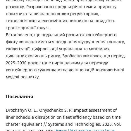
розвитку. Розраховано середньорічні темпи приросту
показника та визначено вплив регуляторних,
технологічних та економічних чинників на швидкість
трансформації галузі.
Встановлено, що подальший розвиток контейнерного
флоту визначатиметься поєднанням укрупнення тоннажу,
екологізації, цифровізації управління та можливих
циклічних коливань ринку. Зроблено висновок, що період
2025–2030 років стане вирішальним для переходу
контейнерного судноплавства до інноваційно-екологічної
моделі розвитку.
Посилання
Drozhzhyn O. L., Onyschenko S. P. Impact assessment of
liner schedule disruption on fleet efficiency based on time
charter equivalent // Systems and Technologies. 2025. Vol.