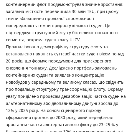
контейнерний флот продемонстрував значне зростання:
загальна місткість перевищила 30 млн TEU, при цьому
темпи збільшення провізної спроможності
випереджають темпи приросту кількості суден. Це
підтверджує структурний зсув у бік великотоннажного
сегмента, зокрема суден класу ULCV.
Проаналізовано демографічну структуру флоту та
встановлено наявність суттєвої частки суден віком понад
20 років, що формує передумови для прискореного
оновлення тоннажу. Досліджено портфель замовлень
контейнерних суден та виявлено концентрацію
новобудов у середньому та великому класах, що свідчить
про подальшу структурну трансформацію флоту. Окрему
увагу приділено процесам декарбонізації: частка суден на
альтернативному або двопаливному двигуні зросла до
12% у 2025 році. На основі сценарного підходу
сформовано прогноз до 2030 року, який передбачає
зростання частки альтернативного флоту до 23–25 % у
базовому сценарії та понад 30% у прискореному варіанті