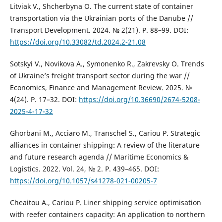
Litviak V., Shcherbyna O. The current state of container
transportation via the Ukrainian ports of the Danube //
Transport Development. 2024. № 2(21). P. 88–99. DOI:
https://doi.org/10.33082/td.2024.2-21.08
Sotskyi V., Novikova A., Symonenko R., Zakrevsky O. Trends
of Ukraine’s freight transport sector during the war //
Economics, Finance and Management Review. 2025. №
4(24). P. 17–32. DOI:
https://doi.org/10.36690/2674-5208-
2025-4-17-32
Ghorbani M., Acciaro M., Transchel S., Cariou P. Strategic
alliances in container shipping: A review of the literature
and future research agenda // Maritime Economics &
Logistics. 2022. Vol. 24, № 2. P. 439–465. DOI:
https://doi.org/10.1057/s41278-021-00205-7
Cheaitou A., Cariou P. Liner shipping service optimisation
with reefer containers capacity: An application to northern