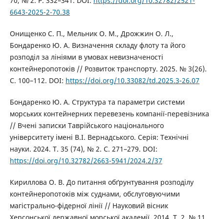
70, № 2. P. 332–341. DOI:
https://doi.org/10.32782/2521-
6643-2025-2-70.38
Онищенко С. П., Мельник О. М., Дрожжин О. Л.,
Бондаренко Ю. А. Визначення складу флоту та його
розподіл за лініями в умовах невизначеності
контейнеропотоків // Розвиток транспорту. 2025. № 3(26).
С. 100–112. DOI:
https://doi.org/10.33082/td.2025.3-26.07
Бондаренко Ю. А. Структура та параметри системи
морських контейнерних перевезень компанії-перевізника
// Вчені записки Таврійського національного
університету імені В.І. Вернадського. Серія: Технічні
науки. 2024. Т. 35 (74), № 2. С. 271–279. DOI:
https://doi.org/10.32782/2663-5941/2024.2/37
Кириллова О. В. До питання обґрунтування розподілу
контейнеропотоків між суднами, обслуговуючими
магістрально-фідерної лінії // Науковий вісник
Херсонської державної морської академії. 2014. Т. 2, № 11.