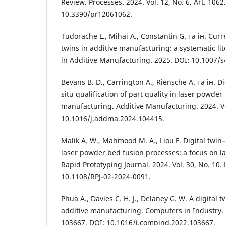
Review. Processes. 2024. Vol. 12, No. 6. Art. 1062
10.3390/pr12061062.
Tudorache L., Mihai A., Constantin G. та ін. Curr
twins in additive manufacturing: a systematic li
in Additive Manufacturing. 2025. DOI: 10.1007/
Bevans B. D., Carrington A., Riensche A. та ін. Di
situ qualification of part quality in laser powder
manufacturing. Additive Manufacturing. 2024. Vo
10.1016/j.addma.2024.104415.
Malik A. W., Mahmood M. A., Liou F. Digital twin
laser powder bed fusion processes: a focus on la
Rapid Prototyping Journal. 2024. Vol. 30, No. 10.
10.1108/RPJ-02-2024-0091.
Phua A., Davies C. H. J., Delaney G. W. A digital 
additive manufacturing. Computers in Industry. 2
103667. DOI: 10.1016/j.compind.2022.103667.