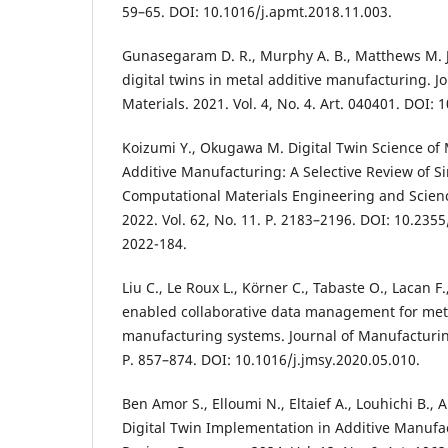
59–65. DOI: 10.1016/j.apmt.2018.11.003.
Gunasegaram D. R., Murphy A. B., Matthews M. J
digital twins in metal additive manufacturing. Jo
Materials. 2021. Vol. 4, No. 4. Art. 040401. DOI:
Koizumi Y., Okugawa M. Digital Twin Science of
Additive Manufacturing: A Selective Review of S
Computational Materials Engineering and Science
2022. Vol. 62, No. 11. P. 2183–2196. DOI: 10.2355/
2022-184.
Liu C., Le Roux L., Körner C., Tabaste O., Lacan F.,
enabled collaborative data management for meta
manufacturing systems. Journal of Manufacturing
P. 857–874. DOI: 10.1016/j.jmsy.2020.05.010.
Ben Amor S., Elloumi N., Eltaief A., Louhichi B., A
Digital Twin Implementation in Additive Manuf