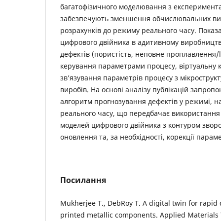
багатофізичного моделювання з експеримент
забезпечують зменшення обчислювальних ви
розрахунків до режиму реального часу. Показа
цифрового двійника в адитивному виробництв
дефектів (пористість, неповне проплавлення/la
керування параметрами процесу, віртуальну кв
зв’язування параметрів процесу з мікрострук
виробів. На основі аналізу публікацій запро
алгоритм прогнозування дефектів у режимі, 
реального часу, що передбачає використання
моделей цифрового двійника з контуром зворот
оновлення та, за необхідності, корекції парам
Посилання
Mukherjee T., DebRoy T. A digital twin for rapid 
printed metallic components. Applied Materials T