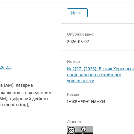
PDF
Опубліковано
2026-05-07
Номер
26.2.5
№ 2(97) (2026): Вісник Херсонсь
національного технічного
університету
в (AM), лазерне
плавлення з підведенням
Розділ
AAM), цифровий двійник
ІНЖЕНЕРНІ НАУКИ
tu monitoring),
Ліцензія