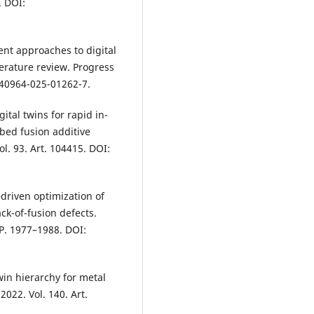
. DOI:
ent approaches to digital
terature review. Progress
s40964-025-01262-7.
gital twins for rapid in-
 bed fusion additive
l. 93. Art. 104415. DOI:
–driven optimization of
ck-of-fusion defects.
 P. 1977–1988. DOI:
twin hierarchy for metal
022. Vol. 140. Art.