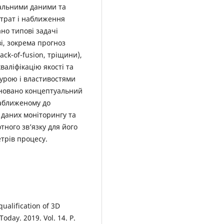
альними даними та
трат і наближення
но типові задачі
і, зокрема прогноз
ck-of-fusion, тріщини),
аліфікацію якості та
турою і властивостями
поновано концептуальний
наближеному до
 даних моніторингу та
ного зв’язку для його
етрів процесу.
qualification of 3D
oday. 2019. Vol. 14. P.