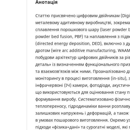
Анотація
Статтю присвячено цифровим двійникам (Digita
металевому адитивному виробництві, зокрема
сплавлення порошкового шару (laser powder be
powder bed fusion, PBF) та наплавлення з під
(directed energy deposition, DED), включно з
дротом (wire arc additive manufacturing, WAAM
побудови архітектур цифрових двійників за 
деталь» із визначенням функціонального при
та взаємозв’язків між ними. Проаналізовано 
моніторингу в процесі виготовлення (in-situ),
інфрачервоні (ІЧ) камери, фотодіоди, акустичн
що використовуються для оцінювання стану п
формування виробу. Систематизовано фізично
теплопереносу, гідродинаміки ванни розплав
залишкових напружень і деформацій, а також 
в умовах пошарового виготовлення. Окремо уз
підходи «фізика+дані» та сурогатні моделі, як