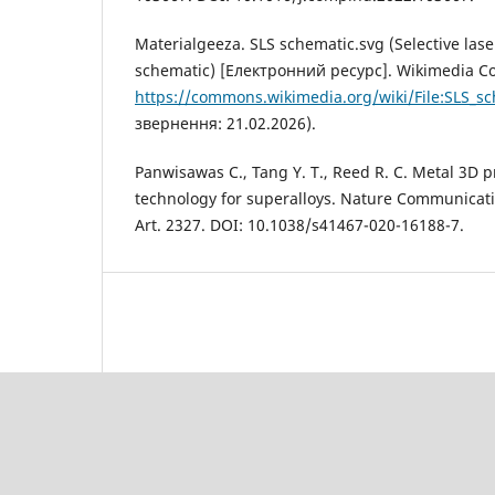
Materialgeeza. SLS schematic.svg (Selective las
schematic) [Електронний ресурс]. Wikimedia 
https://commons.wikimedia.org/wiki/File:SLS_s
звернення: 21.02.2026).
Panwisawas C., Tang Y. T., Reed R. C. Metal 3D p
technology for superalloys. Nature Communication
Art. 2327. DOI: 10.1038/s41467-020-16188-7.