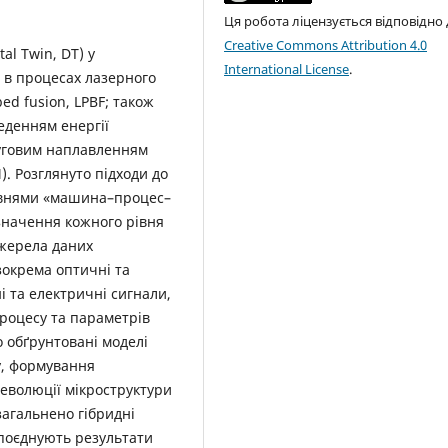
Ця робота ліцензується відповідно
Creative Commons Attribution 4.0
l Twin, DT) у
International License
.
 в процесах лазерного
d fusion, LPBF; також
веденням енергії
 дуговим наплавленням
). Розглянуто підходи до
рівнями «машина–процес–
значення кожного рівня
джерела даних
 зокрема оптичні та
і та електричні сигнали,
роцесу та параметрів
 обґрунтовані моделі
у, формування
еволюції мікроструктури
агальнено гібридні
і поєднують результати