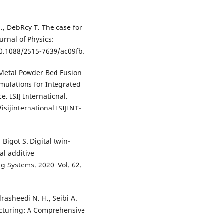
., DebRoy T. The case for
urnal of Physics:
 10.1088/2515-7639/ac09fb.
 Metal Powder Bed Fusion
imulations for Integrated
. ISIJ International.
isijinternational.ISIJINT-
 Bigot S. Digital twin-
l additive
 Systems. 2020. Vol. 62.
lrasheedi N. H., Seibi A.
acturing: A Comprehensive