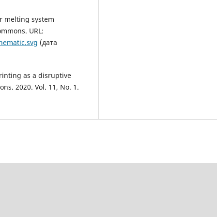
er melting system
Commons. URL:
chematic.svg
(дата
rinting as a disruptive
s. 2020. Vol. 11, No. 1.