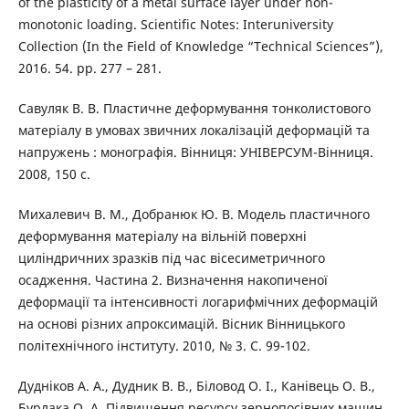
of the plasticity of a metal surface layer under non-
monotonic loading. Scientific Notes: Interuniversity
Collection (In the Field of Knowledge “Technical Sciences”),
2016. 54. pp. 277 – 281.
Савуляк В. В. Пластичне деформування тонколистового
матеріалу в умовах звичних локалізацій деформацій та
напружень : монографія. Вінниця: УНІВЕРСУМ-Вінниця.
2008, 150 c.
Михалевич В. М., Добранюк Ю. В. Модель пластичного
деформування матеріалу на вільній поверхні
циліндричних зразків під час вісесиметричного
осадження. Частина 2. Визначення накопиченої
деформації та інтенсивності логарифмічних деформацій
на основі різних апроксимацій. Вісник Вінницького
політехнічного інституту. 2010, № 3. С. 99-102.
Дудніков А. А., Дудник В. В., Біловод О. І., Канівець О. В.,
Бурлака О. А. Підвищення ресурсу зернопосівних машин.