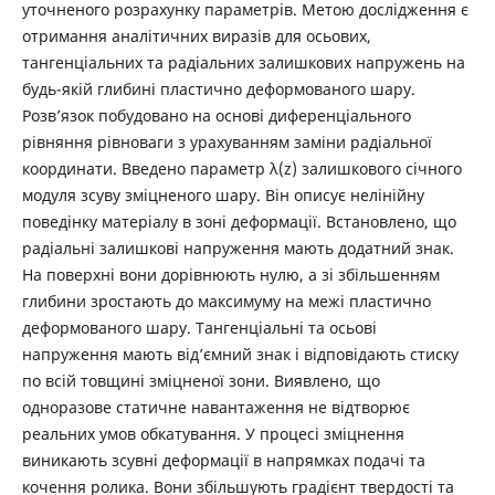
уточненого розрахунку параметрів. Метою дослідження є
отримання аналітичних виразів для осьових,
тангенціальних та радіальних залишкових напружень на
будь-якій глибині пластично деформованого шару.
Розв’язок побудовано на основі диференціального
рівняння рівноваги з урахуванням заміни радіальної
координати. Введено параметр λ(z) залишкового січного
модуля зсуву зміцненого шару. Він описує нелінійну
поведінку матеріалу в зоні деформації. Встановлено, що
радіальні залишкові напруження мають додатний знак.
На поверхні вони дорівнюють нулю, а зі збільшенням
глибини зростають до максимуму на межі пластично
деформованого шару. Тангенціальні та осьові
напруження мають від’ємний знак і відповідають стиску
по всій товщині зміцненої зони. Виявлено, що
одноразове статичне навантаження не відтворює
реальних умов обкатування. У процесі зміцнення
виникають зсувні деформації в напрямках подачі та
кочення ролика. Вони збільшують градієнт твердості та