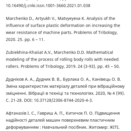
10.16490/j.cnki.issn.1001-3660.2021.01.038
Marchenko D., Artyukh V., Matvyeyeva K. Analysis of the
influence of surface plastic deformation on increasing the
wear resistance of machine parts. Problems of Tribology,
2020. 25. pp. 6 – 11.
Zubiekhina-Khaiiat A.V., Marchenko D.D. Mathematical
modeling of the process of rolling body rolls with needed
rollers. Problems of Tribology, 2019. 24 (3-93). pp. 45 – 50.
Дудніков А. А., Дудник В. В., Бурлака О. А., Канівець О. В.
Зміна характеристик матеріалу деталей при вібраційному
зміцненні. Вібрації в техніці та технологіях. 2020, № 4 (99).
С. 21-28. DOI: 10.37128/2306-8744-2020-4-3.
Афтаназів І. С., Гавриш А. П., Китичок П. О. Підвищення
надійності деталей машин поверхневим пластичним
деформуванням : Навчальний посібник. Житомир: ЖІТІ,