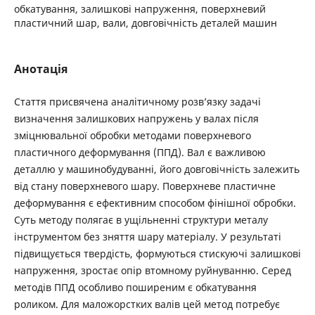
обкатування, залишкові напруження, поверхневий
пластичний шар, вали, довговічність деталей машин
Анотація
Стаття присвячена аналітичному розв’язку задачі
визначення залишкових напружень у валах після
зміцнювальної обробки методами поверхневого
пластичного деформування (ППД). Вал є важливою
деталлю у машинобудуванні, його довговічність залежить
від стану поверхневого шару. Поверхневе пластичне
деформування є ефективним способом фінішної обробки.
Суть методу полягає в ущільненні структури металу
інструментом без зняття шару матеріалу. У результаті
підвищується твердість, формуються стискуючі залишкові
напруження, зростає опір втомному руйнуванню. Серед
методів ППД особливо поширеним є обкатування
роликом. Для маложорстких валів цей метод потребує