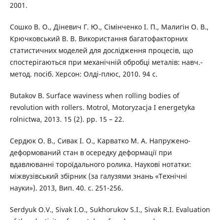
2001.
Сошко В. О., Діневич Г. Ю., Сімінченко І. П., Малигін О. В.,
Крючковський В. В. Використання багатофакторних
статистичних моделей для дослідження процесів, що
спостерігаються при механічній обробці металів: навч.-
метод. посіб. Херсон: Олді-плюс, 2010. 94 с.
Butakov B. Surface waviness when rolling bodies of
revolution with rollers. Motrol, Motoryzacja I energetyka
rolnictwa, 2013. 15 (2). pp. 15 – 22.
Сердюк О. В., Сивак І. О., Карватко М. А. Напружено-
деформований стан в осередку деформації при
вдавлюванні тороїдального ролика. Наукові нотатки:
міжвузівський збірник (за галузями знань «Технічні
науки»). 2013, Вип. 40. с. 251-256.
Serdyuk O.V., Sivak I.O., Sukhorukov S.I., Sivak R.I. Evaluation