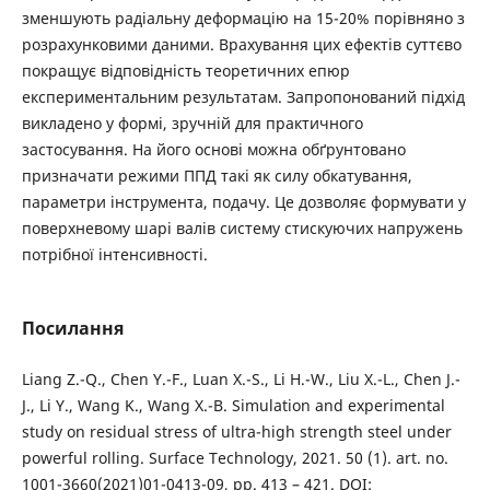
зменшують радіальну деформацію на 15-20% порівняно з
розрахунковими даними. Врахування цих ефектів суттєво
покращує відповідність теоретичних епюр
експериментальним результатам. Запропонований підхід
викладено у формі, зручній для практичного
застосування. На його основі можна обґрунтовано
призначати режими ППД такі як силу обкатування,
параметри інструмента, подачу. Це дозволяє формувати у
поверхневому шарі валів систему стискуючих напружень
потрібної інтенсивності.
Посилання
Liang Z.-Q., Chen Y.-F., Luan X.-S., Li H.-W., Liu X.-L., Chen J.-
J., Li Y., Wang K., Wang X.-B. Simulation and experimental
study on residual stress of ultra-high strength steel under
powerful rolling. Surface Technology, 2021. 50 (1). art. no.
1001-3660(2021)01-0413-09, pp. 413 – 421. DOI: