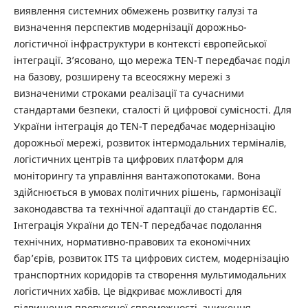
виявлення системних обмежень розвитку галузі та
визначення перспектив модернізації дорожньо-
логістичної інфраструктури в контексті європейської
інтеграції. З’ясовано, що мережа TEN-T передбачає поділ
на базову, розширену та всеосяжну мережі з
визначеними строками реалізації та сучасними
стандартами безпеки, сталості й цифрової сумісності. Для
України інтеграція до TEN-T передбачає модернізацію
дорожньої мережі, розвиток інтермодальних терміналів,
логістичних центрів та цифрових платформ для
моніторингу та управління вантажопотоками. Вона
здійснюється в умовах політичних рішень, гармонізації
законодавства та технічної адаптації до стандартів ЄС.
Інтеграція України до TEN-T передбачає подолання
технічних, нормативно-правових та економічних
бар’єрів, розвиток ITS та цифрових систем, модернізацію
транспортних коридорів та створення мультимодальних
логістичних хабів. Це відкриває можливості для
підвищення пропускної спроможності, зниження