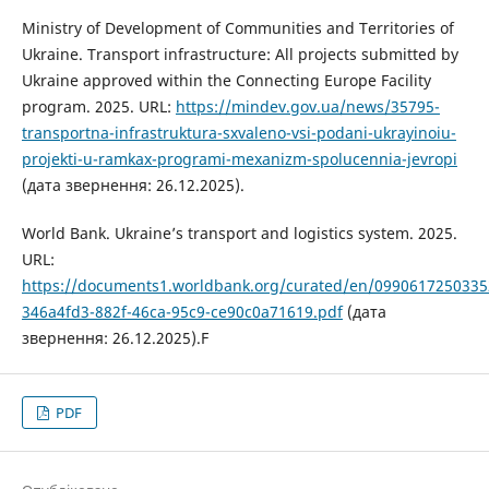
Ministry of Development of Communities and Territories of
Ukraine. Transport infrastructure: All projects submitted by
Ukraine approved within the Connecting Europe Facility
program. 2025. URL:
https://mindev.gov.ua/news/35795-
transportna-infrastruktura-sxvaleno-vsi-podani-ukrayinoiu-
projekti-u-ramkax-programi-mexanizm-spolucennia-jevropi
(дата звернення: 26.12.2025).
World Bank. Ukraine’s transport and logistics system. 2025.
URL:
https://documents1.worldbank.org/curated/en/0990617250335
346a4fd3-882f-46ca-95c9-ce90c0a71619.pdf
(дата
звернення: 26.12.2025).F
PDF