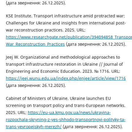
(дата звернення: 26.12.2025).
KSE Institute. Transport infrastructure amid protracted war:
Challenges for Ukraine and insights from international post-
war reconstruction practices. 2025. URL:
https://www.researchgate.net/publication/394094858_Transpor
War_Reconstruction_Practices
(дата звернення: 26.12.2025).
Jeej W. Organizational and methodological approaches to
transport infrastructure restoration in Ukraine // Journal of
Engineering and Economic Education. 2023. № 1716. URL:
https://jeej.wunu.edu.ua/index.php/enjee/article/view/1716
(дата звернення: 26.12.2025).
Cabinet of Ministers of Ukraine. Ukraine launches EU
screening on transport policy and trans-European networks.
2025. URL:
https://eu-ua.kmu.gov.ua/news/ukrayina-
rozpochala-skryning-z-yes-shhodo-transportnoyi-polityky-ta-
trans-yevropejskyh-merezh/
(дата звернення: 26.12.2025).