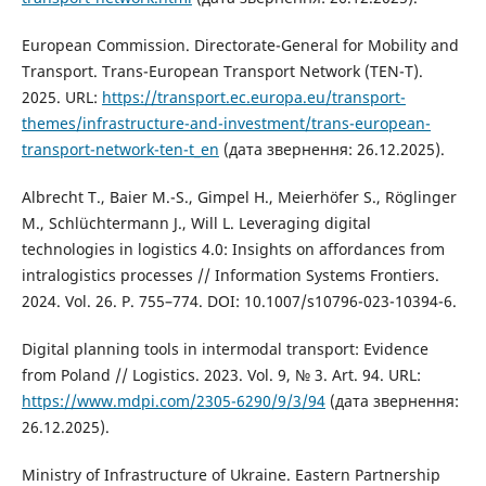
European Commission. Directorate-General for Mobility and
Transport. Trans-European Transport Network (TEN-T).
2025. URL:
https://transport.ec.europa.eu/transport-
themes/infrastructure-and-investment/trans-european-
transport-network-ten-t_en
(дата звернення: 26.12.2025).
Albrecht T., Baier M.-S., Gimpel H., Meierhöfer S., Röglinger
M., Schlüchtermann J., Will L. Leveraging digital
technologies in logistics 4.0: Insights on affordances from
intralogistics processes // Information Systems Frontiers.
2024. Vol. 26. P. 755–774. DOI: 10.1007/s10796-023-10394-6.
Digital planning tools in intermodal transport: Evidence
from Poland // Logistics. 2023. Vol. 9, № 3. Art. 94. URL:
https://www.mdpi.com/2305-6290/9/3/94
(дата звернення:
26.12.2025).
Ministry of Infrastructure of Ukraine. Eastern Partnership