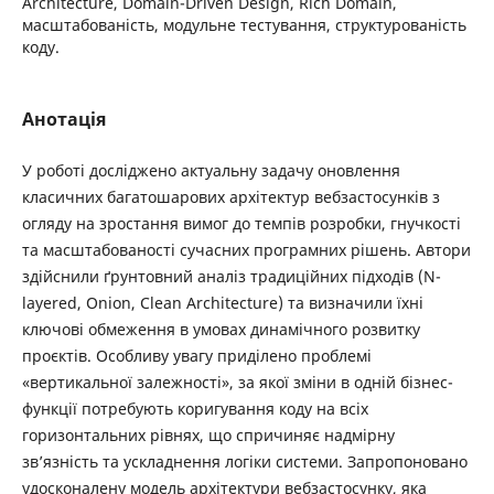
Architecture, Domain-Driven Design, Rich Domain,
масштабованість, модульне тестування, структурованість
коду.
Анотація
У роботі досліджено актуальну задачу оновлення
класичних багатошарових архітектур вебзастосунків з
огляду на зростання вимог до темпів розробки, гнучкості
та масштабованості сучасних програмних рішень. Автори
здійснили ґрунтовний аналіз традиційних підходів (N-
layered, Onion, Clean Architecture) та визначили їхні
ключові обмеження в умовах динамічного розвитку
проєктів. Особливу увагу приділено проблемі
«вертикальної залежності», за якої зміни в одній бізнес-
функції потребують коригування коду на всіх
горизонтальних рівнях, що спричиняє надмірну
зв’язність та ускладнення логіки системи. Запропоновано
удосконалену модель архітектури вебзастосунку, яка