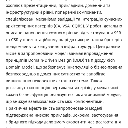
охоплює презентаційний, прикладний, доменний та
інфраструктурний рівні, поперечні компоненти,
спеціалізовані механізми валідації та інтеграцію сучасних
архітектурних патернів (CA, VSA, CQRS). У роботі детально
описано наповнення кожного рівня: від застосування SSR
та CSR у презентаційному шарі до використання брокерів
повідомлень та кешування в інфраструктурі. Центральне
місце в запропонованій моделі займає впровадження
принципів Domain-Driven Design (DDD) та підходу Rich
Domain Model, що забезпечує інкапсуляцію бізнес-правил
безпосередньо в доменних сутностях та запобігає
виникненню некоректних станів системи. Також
розглянуто концепцію вертикальних зрізів, у межах якої
кожна бізнес-функція реалізується як автономний модуль,
що знижує взаємозалежність між компонентами.
Практична ефективність запропонованої моделі
підтверджена низкою прикладів. Зокрема, застосування
гібридного підходу дало змогу скоротити час розгортання