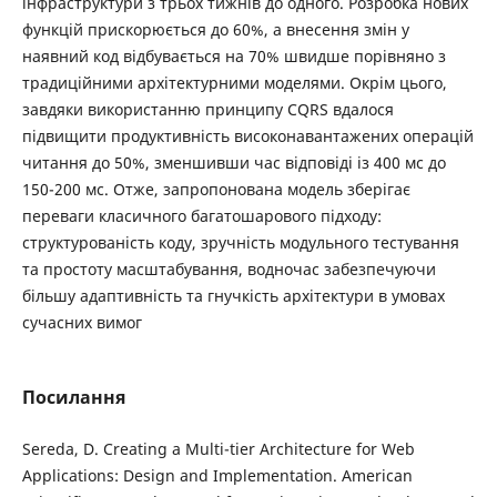
інфраструктури з трьох тижнів до одного. Розробка нових
функцій прискорюється до 60%, а внесення змін у
наявний код відбувається на 70% швидше порівняно з
традиційними архітектурними моделями. Окрім цього,
завдяки використанню принципу CQRS вдалося
підвищити продуктивність високонавантажених операцій
читання до 50%, зменшивши час відповіді із 400 мс до
150-200 мс. Отже, запропонована модель зберігає
переваги класичного багатошарового підходу:
структурованість коду, зручність модульного тестування
та простоту масштабування, водночас забезпечуючи
більшу адаптивність та гнучкість архітектури в умовах
сучасних вимог
Посилання
Sereda, D. Creating a Multi-tier Architecture for Web
Applications: Design and Implementation. American