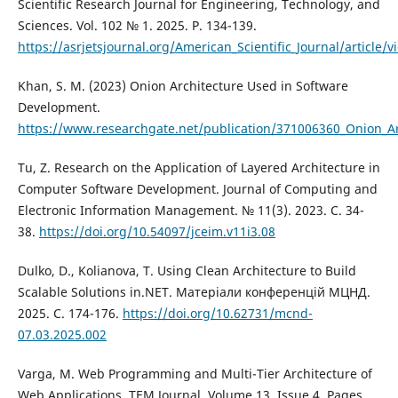
Scientific Research Journal for Engineering, Technology, and
Sciences. Vol. 102 № 1. 2025. P. 134-139.
https://asrjetsjournal.org/American_Scientific_Journal/article/
Khan, S. M. (2023) Onion Architecture Used in Software
Development.
https://www.researchgate.net/publication/371006360_Onion_A
Tu, Z. Research on the Application of Layered Architecture in
Computer Software Development. Journal of Computing and
Electronic Information Management. № 11(3). 2023. С. 34-
38.
https://doi.org/10.54097/jceim.v11i3.08
Dulko, D., Kolianova, T. Using Clean Architecture to Build
Scalable Solutions in.NET. Матеріали конференцій МЦНД.
2025. С. 174-176.
https://doi.org/10.62731/mcnd-
07.03.2025.002
Varga, M. Web Programming and Multi-Tier Architecture of
Web Applications. TEM Journal. Volume 13, Issue 4, Pages