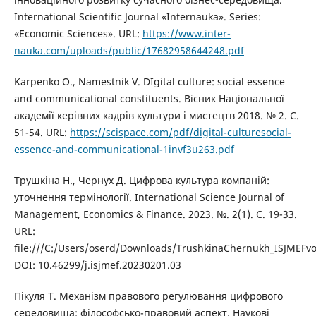
International Scientific Journal «Internauka». Series:
«Economic Sciences». URL:
https://www.inter-
nauka.com/uploads/public/17682958644248.pdf
Karpenko O., Namestnik V. DIgital culture: social essence
and communicational constituents. Вісник Національної
академії керівних кадрів культури і мистецтв 2018. № 2. С.
51-54. URL:
https://scispace.com/pdf/digital-culturesocial-
essence-and-communicational-1invf3u263.pdf
Трушкіна Н., Чернух Д. Цифрова культура компаній:
уточнення термінології. International Science Journal of
Management, Economics & Finance. 2023. №. 2(1). С. 19-33.
URL:
file:///C:/Users/oserd/Downloads/TrushkinaChernukh_ISJMEFvo
DOI: 10.46299/j.isjmef.20230201.03
Пікуля Т. Механізм правового регулювання цифрового
середовища: філософсько-правовий аспект. Наукові