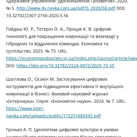
«Державне управління: удосконалення і розвиток». 2020.
№ 5.
http://www.dy.nayka.com.ua/pdf/5_2020/58.pdf
DOI:
10.32702/2307-2156-2020.5.56
Гойдаш Ю. Р., Тетерін О. А., Процак К. В. Цифрові
технології для покращення комунікації та взаємодії у
гібридних та віддалених командах. Економіка та
суспільство. 2025. № 73. URL:
https://economyandsociety.in.ua/index.php/journal/article/vi
DOI:
https://doi.org/10.32782/2524-0072/2025-73-55
Шатілова О., Осокін М. Застосування цифрових
інструментів для підвищення ефективності внутрішніх
комунікації в бізнесі. Фаховий науковий журнал
«Інтернаука». Серія: «Економічні науки». 2024. № 7. URL:
https://www.inter-
nauka.com/uploads/public/172251685592.pdf
Грінько А. П. Ідеологема цифрової культури в умовах
інноваційного розвитку сучасного бізнес-середовища.