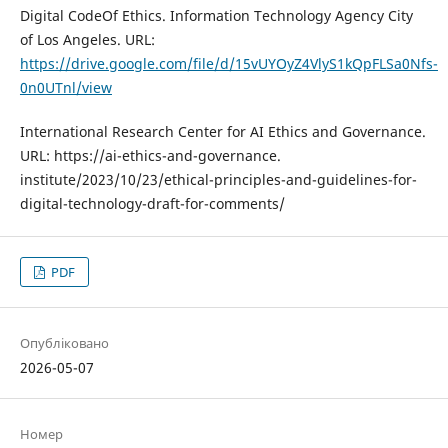
Digital CodeOf Ethics. Information Technology Agency City
of Los Angeles. URL:
https://drive.google.com/file/d/15vUYOyZ4VlyS1kQpFLSa0Nfs-
0n0UTnl/view
International Research Center for AI Ethics and Governance.
URL: https://ai-ethics-and-governance.
institute/2023/10/23/ethical-principles-and-guidelines-for-
digital-technology-draft-for-comments/
PDF
Опубліковано
2026-05-07
Номер