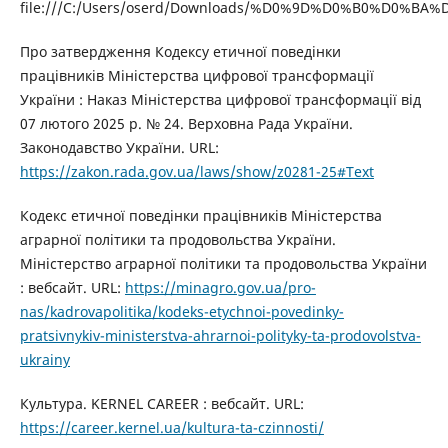
file:///C:/Users/oserd/Downloads/%D0%9D%D0%B0%D0%B
Про затвердження Кодексу етичної поведінки
працівників Міністерства цифрової трансформації
України : Наказ Міністерства цифрової трансформації від
07 лютого 2025 р. № 24. Верховна Рада України.
Законодавство України. URL:
https://zakon.rada.gov.ua/laws/show/z0281-25#Text
Кодекс етичної поведінки працівників Міністерства
аграрної політики та продовольства України.
Міністерство аграрної політики та продовольства України
: вебсайт. URL:
https://minagro.gov.ua/pro-
nas/kadrovapolitika/kodeks-etychnoi-povedinky-
pratsivnykiv-ministerstva-ahrarnoi-polityky-ta-prodovolstva-
ukrainy
Культура. KERNEL CAREER : вебсайт. URL:
https://career.kernel.ua/kultura-ta-czinnosti/