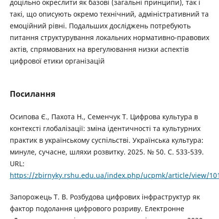
доцільно окреслити як базові (загальні принципи), так і
такі, що описують окремо технічний, адміністративний та
емоційний рівні. Подальших досліджень потребують
питання структурування локальних нормативно-правових
актів, спрямованих на врегулювання низки аспектів
цифрової етики організацій
Посилання
Осипова Є., Пахота Н., Семенчук Т. Цифрова культура в
контексті глобалізації: зміна ідентичності та культурних
практик в українському суспільстві. Українська культура:
минуле, сучасне, шляхи розвитку. 2025. № 50. С. 533-539.
URL:
https://zbirnyky.rshu.edu.ua/index.php/ucpmk/article/view/1
Запорожець Т. В. Розбудова цифрових інфраструктур як
фактор подолання цифрового розриву. Електронне