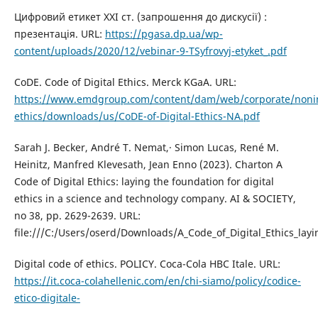
Цифровий етикет ХХІ ст. (запрошення до дискусії) :
презентація. URL:
https://pgasa.dp.ua/wp-
content/uploads/2020/12/vebinar-9-TSyfrovyj-etyket_.pdf
CoDE. Code of Digital Ethics. Merck KGaA. URL:
https://www.emdgroup.com/content/dam/web/corporate/nonim
ethics/downloads/us/CoDE-of-Digital-Ethics-NA.pdf
Sarah J. Becker, André T. Nemat,· Simon Lucas, René M.
Heinitz, Manfred Klevesath, Jean Enno (2023). Charton A
Code of Digital Ethics: laying the foundation for digital
ethics in a science and technology company. AI & SOCIETY,
no 38, pp. 2629-2639. URL:
file:///C:/Users/oserd/Downloads/A_Code_of_Digital_Ethics_lay
Digital code of ethics. POLICY. Coca-Cola HBC Itale. URL:
https://it.coca-colahellenic.com/en/chi-siamo/policy/codice-
etico-digitale-