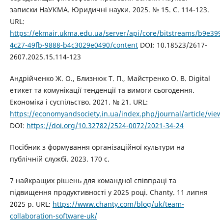
записки НаУКМА. Юридичні науки. 2025. № 15. С. 114-123.
URL:
https://ekmair.ukma.edu.ua/server/api/core/bitstreams/b9e39
4c27-49fb-9888-b4c3029e0490/content
DOI: 10.18523/2617-
2607.2025.15.114-123
Андрійченко Ж. О., Близнюк Т. П., Майстренко О. В. Digital
етикет та комунікації тенденції та вимоги сьогодення.
Економіка і суспільство. 2021. № 21. URL:
https://economyandsociety.in.ua/index.php/journal/article/vi
DOI:
https://doi.org/10.32782/2524-0072/2021-34-24
Посібник з формування організаційної культури на
публічній службі. 2023. 170 с.
7 найкращих рішень для командної співпраці та
підвищення продуктивності у 2025 році. Chanty. 11 липня
2025 р. URL:
https://www.chanty.com/blog/uk/team-
collaboration-software-uk/