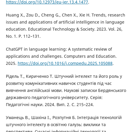
https://doi.org/10.12973/eu-jer.13.4.1477
.
Huang X., Zou D., Cheng G., Chen X., Xie H. Trends, research
issues and applications of artificial intelligence in language
education. Educational Technology & Society. 2023. Vol. 26,
No. 1. P. 112–131.
ChatGPT in language learning: A systematic review of
applications and challenges. Computers and Education.
2025.
https://doi.org/10.1016/j.compedu.2025.105088
.
Рідель Т., Кириченко Т. Штучний інтелект та його роль у
розвитку комунікативних навичок студентів під час
вивчення англійської мови. Наукові записки Бердянського
державного педагогічного університету. Серія:
Педагогічні науки. 2024. Вип. 2. С. 215–224.
Уманець В., Шахіна І., Розпутня Б. Інтеграція технологій
штучного інтелекту в освітню галузь: виклики та
перспективи. Сучасні інформаційні технології та