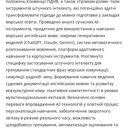
положень Конвенції ПДНВ, а також стрімким розви- тком
інструментів штучного інтелекту, які потенційно здатні
трансформувати підходи до мовної підготовки у закладах
морської освіти. Проведено аналіз сучасних AI-
інструментів, придатних для використання у навчанні
морської англійської мови, зокрема генеративних
моделей (ChatGPT, Claude, Gemini), систем автоматичного
розпізнавання мовлення, платформ адаптивного
навчання та корпусних інструментів. Розглянуто
специфіку застосування штучного інтелекту для
тренування стандартних фраз морської комунікації,
симуляції радіооб- міну, формування навичок ведення
суднової документації англійською мовою та розвитку
міжкультурної кому- нікативної компетентності в умовах
мультинаціональних екіпажів. Визначено основні
переваги впровадження AI-технологій у освітній процес:
персоналізація навчання, забезпечення зворотного
зв’язку в режимі реального часу, можливість
цілодобового тренування, автоматизація оцінювання та