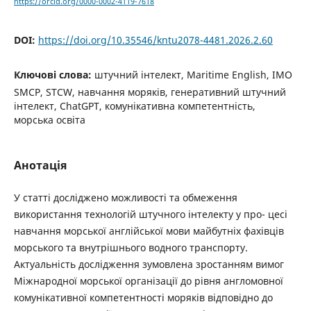
https://orcid.org/0000-0002-4119-7618
DOI:
https://doi.org/10.35546/kntu2078-4481.2026.2.60
Ключові слова:
штучний інтелект, Maritime English, IMO
SMCP, STCW, навчання моряків, генеративний штучний
інтелект, ChatGPT, комунікативна компетентність,
морська освіта
Анотація
У статті досліджено можливості та обмеження
використання технологій штучного інтелекту у про- цесі
навчання морської англійської мови майбутніх фахівців
морського та внутрішнього водного транспорту.
Актуальність дослідження зумовлена зростанням вимог
Міжнародної морської організації до рівня англомовної
комунікативної компетентності моряків відповідно до