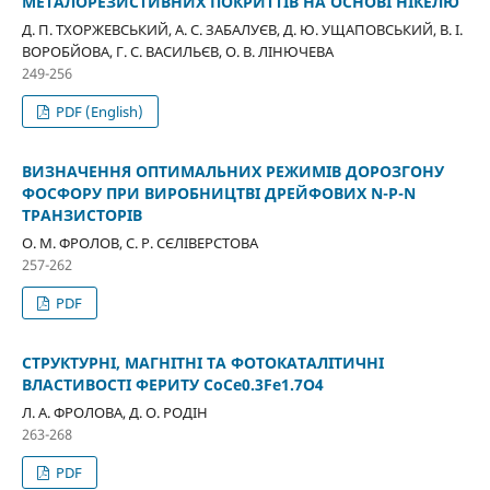
МЕТАЛОРЕЗИСТИВНИХ ПОКРИТТІВ НА ОСНОВІ НІКЕЛЮ
Д. П. ТХОРЖЕВСЬКИЙ, А. С. ЗАБАЛУЄВ, Д. Ю. УЩАПОВСЬКИЙ, В. І.
ВОРОБЙОВА, Г. С. ВАСИЛЬЄВ, О. В. ЛІНЮЧЕВА
249-256
PDF (English)
ВИЗНАЧЕННЯ ОПТИМАЛЬНИХ РЕЖИМІВ ДОРОЗГОНУ
ФОСФОРУ ПРИ ВИРОБНИЦТВІ ДРЕЙФОВИХ N-P-N
ТРАНЗИСТОРІВ
О. М. ФРОЛОВ, С. Р. СЄЛІВЕРСТОВА
257-262
PDF
СТРУКТУРНІ, МАГНІТНІ ТА ФОТОКАТАЛІТИЧНІ
ВЛАСТИВОСТІ ФЕРИТУ CoCe0.3Fe1.7O4
Л. А. ФРОЛОВА, Д. О. РОДІН
263-268
PDF