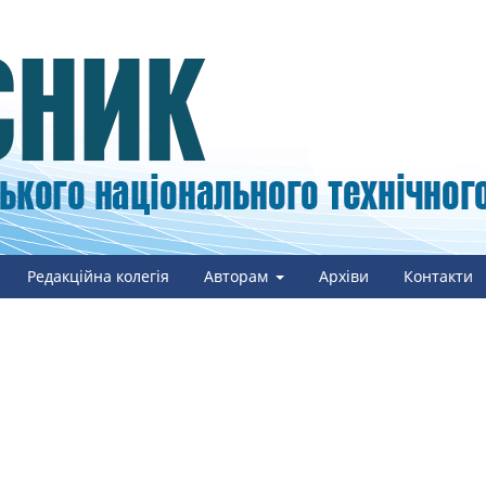
Редакційна колегія
Авторам
Архіви
Контакти