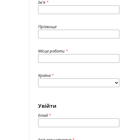
Ім'я
*
Прізвище
Місце роботи
*
Країна
*
Увійти
Email
*
Ім'я користувача
*