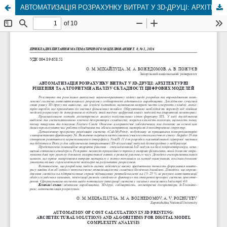
АВТОМАТИЗАЦІЯ РОЗРАХУНКУ ВИТРАТ У 3D-ДРУЦІ: АРХІТЕКТУРНІ РІШЕННЯ ТА АЛГОРИТМИ АНАЛІЗУ СКЛАДНОСТІ ЦИФРОВИХ МОДЕЛЕЙ