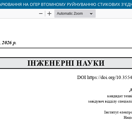
ВАРЮВАННЯ НА ОПІР ВТОМНОМУ РУЙНУВАННЮ СТИКОВИХ З’ЄД