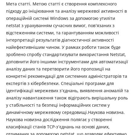
Мета статті. Метою статті є створення комплексного
підходу до ініціювання та аналізу мережевої активності в
операційній системі Windows за допомогою утиліти
netstat з урахуванням сучасних вимог, пов’язаних з
відстеженням системи, та гарантуванням можливості
інтерпретації результатів діагностичної активності
найефективнішим чином. У рамках роботи також буде
зроблено спробу стандартизувати використання Netstat,
доповнити його іншими інструментами для автоматизації
аналізу даних та перетворити його пропозиції на
конкретні рекомендації для системних адміністраторів та
експертів з кібербезпеки. Спеціальні програми для
ідентифікації мережевих з’єднань, виявлення аномалій та
аналізу навантаження також відіграють вирішальну роль
у стабільності та безпеці інформаційних систем у
динамічному мережевому середовищі.Наукова новизна.
Наукова новизна дослідження полягає у створенні
класифікації станів TCP-з’єднань на основі даних,
отриманих за допомогою netstat, що дозволяє ефективно