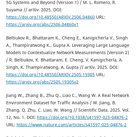
5G Systems and Beyond (Version 1) / M. L. Romero, R.
Suyama // arXiv. 2025. DOI:
https://doi.org/10.48550/ARXIV.2506.04860
URL:
https://arxiv.org/abs/2506.04860v1
Beltiukov R., Bhattaram K., Cheng E., Kanigicherla V., Singh
A., Thampiratwong K., Gupta A. Leveraging Large Language
Models to Contextualize Network Measurements (Version 2)
/ R. Beltiukov, K. Bhattaram, E. Cheng, V. Kanigicherla, A.
Singh, K. Thampiratwong, A. Gupta // arXiv. 2025. DOI:
https://doi.org/10.48550/ARXIV.2505.19305
URL:
https://arxiv.org/abs/2505.19305v2
Jiang W., Zhang B., Zhu Q., Liao C., Wang W. A Real Network
Environment Dataset for Traffic Analysis / W. Jiang, B.
Zhang, Q. Zhu, C. Liao, W. Wang // Scientific Data. 2025. Vol.
12, No. 1. DOI:
https://doi.org/10.1038/s41597-025-04876-2
URL:
https://www.nature.com/articles/s41597-025-04876-2