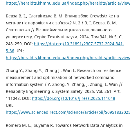
https://heraldts.khmnu.edu.ua/index.php/heraldts/article/vie
Бевза В. І., Слатвінська В. М. Вплив збою Crowdstrike на
мега-витік паролів: чи є зв’язок? Ч. 2 / В. І. Бевза, В. М.
Слатвінська // Вісник Хмельницького національного
університету. Серія: Технічні науки. 2024. Том 341. № 5. С.
248–259. DOI:
https://doi.org/10.31891/2307-5732-2024-341-
5-36
URL:
https://heraldts.khmnu.edu.ua/index.php/heraldts/article/vie
Zhong Y., Zhang Y., Zhang J., Wan L. Research on resilience
measurement and optimization of networked command
information system / Y. Zhong, Y. Zhang, J. Zhang, L. Wan //
Reliability Engineering & System Safety. 2025. Vol. 261. Art.
111048. DOI:
https://doi.org/10.1016/j.ress.2025.111048
URL:
https://www.sciencedirect.com/science/article/pii/S09518320
Romero M. L., Suyama R. Towards Network Data Analytics in