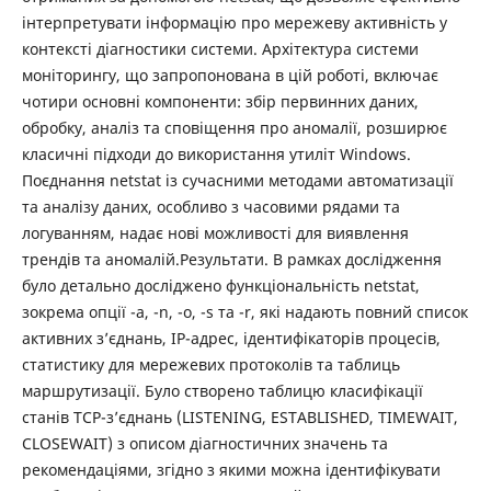
інтерпретувати інформацію про мережеву активність у
контексті діагностики системи. Архітектура системи
моніторингу, що запропонована в цій роботі, включає
чотири основні компоненти: збір первинних даних,
обробку, аналіз та сповіщення про аномалії, розширює
класичні підходи до використання утиліт Windows.
Поєднання netstat із сучасними методами автоматизації
та аналізу даних, особливо з часовими рядами та
логуванням, надає нові можливості для виявлення
трендів та аномалій.Результати. В рамках дослідження
було детально досліджено функціональність netstat,
зокрема опції -a, -n, -o, -s та -r, які надають повний список
активних з’єднань, IP-адрес, ідентифікаторів процесів,
статистику для мережевих протоколів та таблиць
маршрутизації. Було створено таблицю класифікації
станів TCP-з’єднань (LISTENING, ESTABLISHED, TIMEWAIT,
CLOSEWAIT) з описом діагностичних значень та
рекомендаціями, згідно з якими можна ідентифікувати