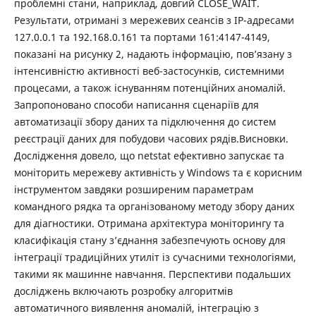
проблемні стани, наприклад, довгий CLOSE_WAIT.
Результати, отримані з мережевих сеансів з IP-адресами
127.0.0.1 та 192.168.0.161 та портами 161:4147-4149,
показані на рисунку 2, надають інформацію, пов’язану з
інтенсивністю активності веб-застосунків, системними
процесами, а також існуванням потенційних аномалій.
Запропоновано способи написання сценаріїв для
автоматизації збору даних та підключення до систем
реєстрації даних для побудови часових рядів.Висновки.
Дослідження довело, що netstat ефективно запускає та
моніторить мережеву активність у Windows та є корисним
інструментом завдяки розширеним параметрам
командного рядка та організованому методу збору даних
для діагностики. Отримана архітектура моніторингу та
класифікація стану з’єднання забезпечують основу для
інтеграції традиційних утиліт із сучасними технологіями,
такими як машинне навчання. Перспективи подальших
досліджень включають розробку алгоритмів
автоматичного виявлення аномалій, інтеграцію з