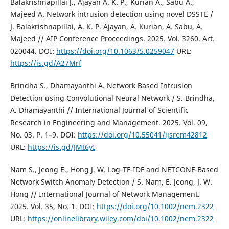
Balakrishnapillai J., Ajayan A. K. P., Kurian A., Sabu A.,
Majeed A. Network intrusion detection using novel DSSTE /
J. Balakrishnapillai, A. K. P. Ajayan, A. Kurian, A. Sabu, A.
Majeed // AIP Conference Proceedings. 2025. Vol. 3260. Art.
020044. DOI:
https://doi.org/10.1063/5.0259047
URL:
https://is.gd/A27Mrf
Brindha S., Dhamayanthi A. Network Based Intrusion
Detection using Convolutional Neural Network / S. Brindha,
A. Dhamayanthi // International Journal of Scientific
Research in Engineering and Management. 2025. Vol. 09,
No. 03. P. 1–9. DOI:
https://doi.org/10.55041/ijsrem42812
URL:
https://is.gd/JMt6yI
Nam S., Jeong E., Hong J. W. Log‐TF‐IDF and NETCONF‐Based
Network Switch Anomaly Detection / S. Nam, E. Jeong, J. W.
Hong // International Journal of Network Management.
2025. Vol. 35, No. 1. DOI:
https://doi.org/10.1002/nem.2322
URL:
https://onlinelibrary.wiley.com/doi/10.1002/nem.2322