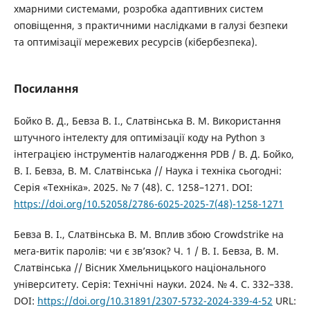
хмарними системами, розробка адаптивних систем
оповіщення, з практичними наслідками в галузі безпеки
та оптимізації мережевих ресурсів (кібербезпека).
Посилання
Бойко В. Д., Бевза В. І., Слатвінська В. М. Використання
штучного інтелекту для оптимізації коду на Python з
інтеграцією інструментів налагодження PDB / В. Д. Бойко,
В. І. Бевза, В. М. Слатвінська // Наука і техніка сьогодні:
Серія «Техніка». 2025. № 7 (48). С. 1258–1271. DOI:
https://doi.org/10.52058/2786-6025-2025-7(48)-1258-1271
Бевза В. І., Слатвінська В. М. Вплив збою Crowdstrike на
мега-витік паролів: чи є зв’язок? Ч. 1 / В. І. Бевза, В. М.
Слатвінська // Вісник Хмельницького національного
університету. Серія: Технічні науки. 2024. № 4. С. 332–338.
DOI:
https://doi.org/10.31891/2307-5732-2024-339-4-52
URL: