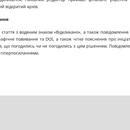
ий відкритий архів.
ання
а стаття з водяним знаком «Відкликано», а також повідомлення
графічне повивання та DOI, а також чітке пояснення про ініціа
ів, що погодились чи не погодились з цим рішенням. Повідомл
 гіперпосиланнями.