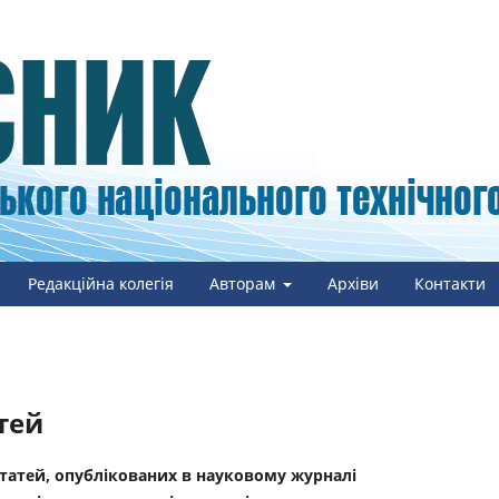
Редакційна колегія
Авторам
Архіви
Контакти
тей
татей, опублікованих в науковому журналі