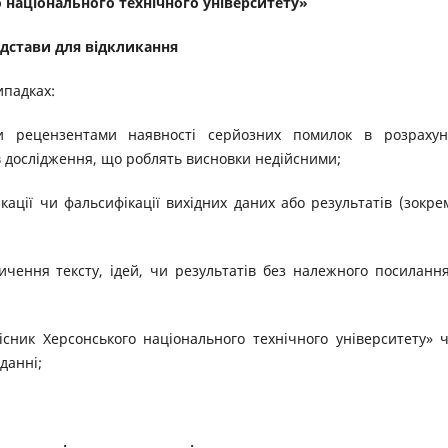
 національного технічного університету»
Підстави для відкликання
ипадках:
и рецензентами наявності серйозних помилок в розрахун
в дослідження, що роблять висновки недійсними;
ації чи фальсифікації вихідних даних або результатів (зокре
зичення тексту, ідей, чи результатів без належного посиланн
існик Херсонського національного технічного університету» ч
данні;