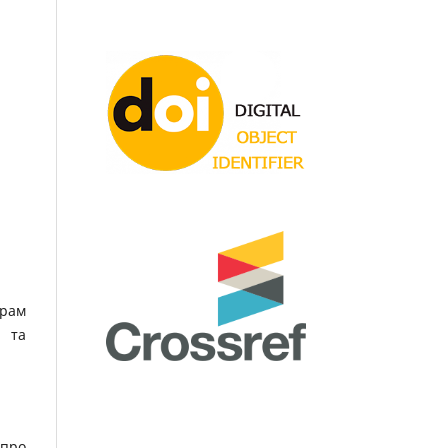
орам
 та
 про