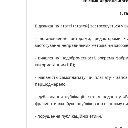
«Вісник Херсонського
1. 
Відкликання статті (статей) застосовується у в
- встановлення авторами, редакторами ч
застосуванні неправильних методів чи засобі
- виявлення недоброчесності, зокрема фабрик
використанням ШІ);
- наявність самоплагіату чи плагіату - запо
першоджерело;
- дублювання публікації: стаття подана у «В
фрагменти вже було опубліковано в іншому ви
- порушення публікаційної етики.