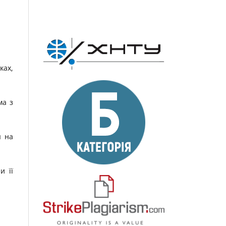
ках,
ма з
я на
и її