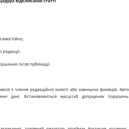
оцедура відкликання статті
самостійно;
 редакції;
рушення після публікації.
сія з членів редакційної колегії або зовнішніх фахівців. Авт
инні дані. Встановлюється масштаб допущених порушень
відкликання, головний редактор приймає фінальне рішення