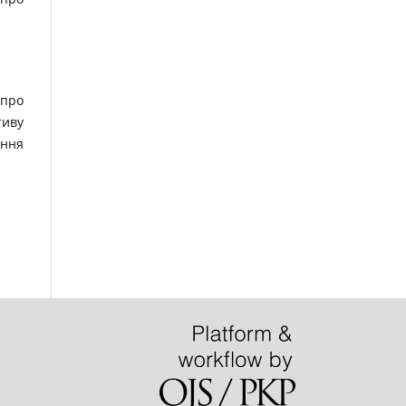
 про
тиву
ення