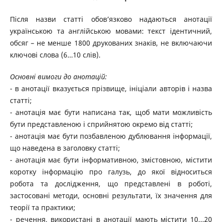
Після назви статті обов’язково надаються анотації
українською та англійською мовами: текст ідентичний,
обсяг – не менше 1800 друкованих знаків, не включаючи
ключові слова (6…10 слів).
Основні вимоги до анотацій:
- в анотації вказується прізвище, ініціали авторів і назва
статті;
- анотація має бути написана так, щоб мати можливість
бути представленою і сприйнятою окремо від статті;
- анотація має бути позбавленою дублювання інформації,
що наведена в заголовку статті;
- анотація має бути інформативною, змістовною, містити
коротку інформацію про галузь, до якої відноситься
робота та дослідження, що представлені в роботі,
застосовані методи, основні результати, їх значення для
теорії та практики;
- речення, використані в анотації мають містити 10...20