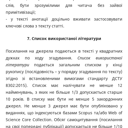
слів, бути зрозумілими для читача без зайвої
примітивізації;
- у тексті анотації доцільно вживати застосовувати
ключові слова з тексту статті.
7. Список використаної літератури
Посилання на джерела подаються в тексті у квадратних
дужках по ходу згадування.
Список використаної
літератури
подається загальним списком у кінці
рукопису (послідовність – у порядку згадування по тексту)
згідно зі встановленими вимогами стандарту ДСТУ
8302:2015). Список має налічувати не менше 12
найменувань, з яких не більше 1/3 допускається старше
10 років. В списку має бути не менше 5 закордонних
джерел. Не менше 3 джерел має бути опубліковано у
виданнях, що індексуються базами Scopus та/або Web of
Science Core Collection. Обсяг самоцитування (посилання
на свої попередні публікації) допускається не більше 1/10