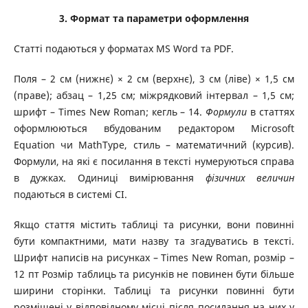
3. Формат та параметри оформлення
Статті подаються у форматах MS Word та PDF.
Поля – 2 см (нижнє) × 2 см (верхнє), 3 см (ліве) × 1,5 см
(праве); абзац – 1,25 см; міжрядковий інтервал – 1,5 см;
шрифт – Times New Roman; кегль – 14.
Формули
в статтях
оформлюються вбудованим редактором Microsoft
Equation чи MathType, стиль – математичний (курсив).
Формули, на які є посилання в тексті нумеруються справа
в дужках. Одиниці вимірювання
фізичних величин
подаються в системі СІ.
Якщо стаття містить таблиці та рисунки, вони повинні
бути компактними, мати назву та згадуватись в тексті.
Шрифт написів на рисунках – Times New Roman, розмір –
12 пт Розмір таблиць та рисунків не повинен бути більше
ширини сторінки. Таблиці та рисунки повинні бути
розміщені у відповідному місці після посилання на них у