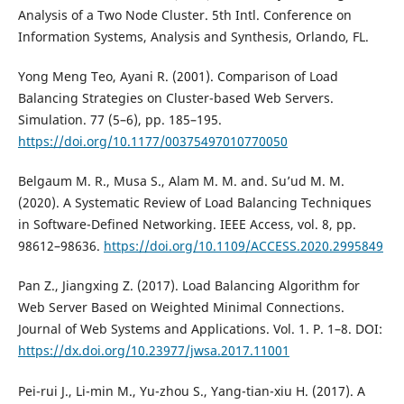
Analysis of a Two Node Cluster. 5th Intl. Conference on
Information Systems, Analysis and Synthesis, Orlando, FL.
Yong Meng Teo, Ayani R. (2001). Comparison of Load
Balancing Strategies on Cluster-based Web Servers.
Simulation. 77 (5–6), pp. 185–195.
https://doi.org/10.1177/00375497010770050
Belgaum M. R., Musa S., Alam M. M. and. Su’ud M. M.
(2020). A Systematic Review of Load Balancing Techniques
in Software-Defined Networking. IEEE Access, vol. 8, pp.
98612–98636.
https://doi.org/10.1109/ACCESS.2020.2995849
Pan Z., Jiangxing Z. (2017). Load Balancing Algorithm for
Web Server Based on Weighted Minimal Connections.
Journal of Web Systems and Applications. Vol. 1. P. 1–8. DOI:
https://dx.doi.org/10.23977/jwsa.2017.11001
Pei-rui J., Li-min M., Yu-zhou S., Yang-tian-xiu H. (2017). A