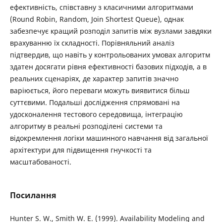
ефективність, співставну з класичними алгоритмами
(Round Robin, Random, Join Shortest Queue), однак
забезпечує кращий розподіл запитів між вузлами завдяки
врахуванню їх складності. Порівняльний аналіз
підтвердив, що навіть у контрольованих умовах алгоритм
здатен досягати рівня ефективності базових підходів, а в
реальних сценаріях, де характер запитів значно
варіюється, його переваги можуть виявитися більш
суттєвими. Подальші дослідження спрямовані на
удосконалення тестового середовища, інтеграцію
алгоритму в реальні розподілені системи та
відокремлення логіки машинного навчання від загальної
архітектури для підвищення гнучкості та
масштабованості.
Посилання
Hunter S. W., Smith W. E. (1999). Availability Modeling and