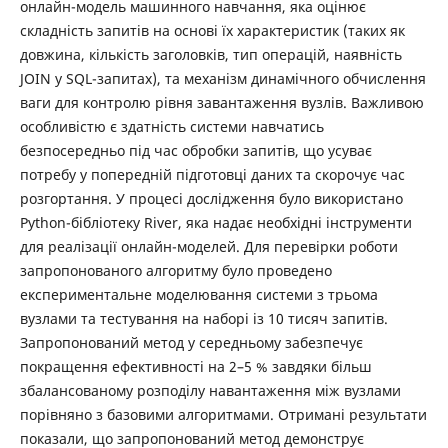
онлайн-модель машинного навчання, яка оцінює
складність запитів на основі їх характеристик (таких як
довжина, кількість заголовків, тип операцій, наявність
JOIN у SQL-запитах), та механізм динамічного обчислення
ваги для контролю рівня завантаження вузлів. Важливою
особливістю є здатність системи навчатись
безпосередньо під час обробки запитів, що усуває
потребу у попередній підготовці даних та скорочує час
розгортання. У процесі дослідження було використано
Python-бібліотеку River, яка надає необхідні інструменти
для реалізації онлайн-моделей. Для перевірки роботи
запропонованого алгоритму було проведено
експериментальне моделювання системи з трьома
вузлами та тестування на наборі із 10 тисяч запитів.
Запропонований метод у середньому забезпечує
покращення ефективності на 2–5 % завдяки більш
збалансованому розподілу навантаження між вузлами
порівняно з базовими алгоритмами. Отримані результати
показали, що запропонований метод демонструє