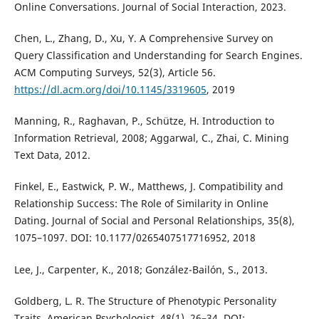
Online Conversations. Journal of Social Interaction, 2023.
Chen, L., Zhang, D., Xu, Y. A Comprehensive Survey on
Query Classification and Understanding for Search Engines.
ACM Computing Surveys, 52(3), Article 56.
https://dl.acm.org/doi/10.1145/3319605
, 2019
Manning, R., Raghavan, P., Schütze, H. Introduction to
Information Retrieval, 2008; Aggarwal, C., Zhai, C. Mining
Text Data, 2012.
Finkel, E., Eastwick, P. W., Matthews, J. Compatibility and
Relationship Success: The Role of Similarity in Online
Dating. Journal of Social and Personal Relationships, 35(8),
1075–1097. DOI: 10.1177/0265407517716952, 2018
Lee, J., Carpenter, K., 2018; González-Bailón, S., 2013.
Goldberg, L. R. The Structure of Phenotypic Personality
Traits. American Psychologist, 48(1), 26–34. DOI: