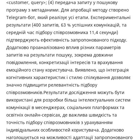
<customer, query>; (4) передача запиту у пошукову
програму з метаданими. Для апробації методу створено
Telegram-бот, який реалізує усі етапи. Експериментальні
результати (400 запитів, 63 % успішних комунікацій, та
середній час підбору співрозмовника 11,4 секунди)
підтверджують ефективність запропонованого підходу.
Додатково проаналізовано вплив різних параметрів
запитів на результати пошуку, зокрема довжини
повідомлення, конкретизації інтересів та врахування
емоційного стану користувача. Виявлено, що інтеграція
когнітивних характеристик і стилю спілкування дозволяє
значно підвищити релевантність підбору
співрозмовників.Результати дослідження можуть бути
використані для розробки більш інтелектуальних систем
комунікації в месенджерах, соціальних платформах та
освітніх онлайн-сервісах, де важлива швидкість та
точність підбору співрозмовників з урахуванням
індивідуальних особливостей користувача. Додатково
наголошується на можливості адаптації запропонованого