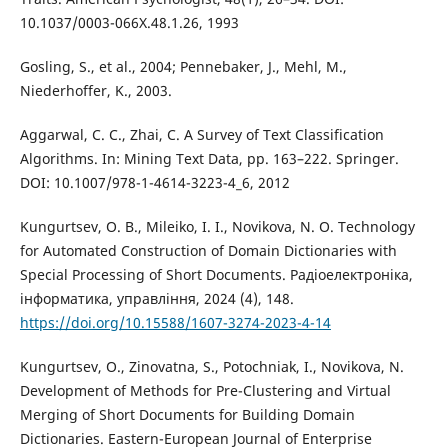
10.1037/0003-066X.48.1.26, 1993
Gosling, S., et al., 2004; Pennebaker, J., Mehl, M.,
Niederhoffer, K., 2003.
Aggarwal, C. C., Zhai, C. A Survey of Text Classification
Algorithms. In: Mining Text Data, pp. 163–222. Springer.
DOI: 10.1007/978-1-4614-3223-4_6, 2012
Kungurtsev, O. B., Mileiko, I. I., Novikova, N. O. Technology
for Automated Construction of Domain Dictionaries with
Special Processing of Short Documents. Радіоелектроніка,
iнформатика, управління, 2024 (4), 148.
https://doi.org/10.15588/1607-3274-2023-4-14
Kungurtsev, O., Zinovatna, S., Potochniak, I., Novikova, N.
Development of Methods for Pre-Clustering and Virtual
Merging of Short Documents for Building Domain
Dictionaries. Eastern-European Journal of Enterprise