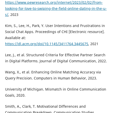
https://www.pewresearch.org/internet/2023/02/02/from-
looking-for-love-to-swiping-the-field-online-dating-in-the-u-
s/
, 2023
Kim, S., Lee, H., Park, Y. User Intentions and Frustrations in
Social Chat Apps. Proceedings of CHI [Electronic resource].
Available at:
https://dl.acm.org/doi/10.1145/3411764.3445675
, 2021
Lee, J., et al. Structured Criteria for Effective Partner Search
in Digital Platforms. Journal of Digital Communication, 2022.
Wang, X., et al. Enhancing Online Matching Accuracy via
Query Precision. Computers in Human Behavior, 2023.
University of Michigan. Mismatch in Online Communication
Goals, 2020.
Smith, A., Clark, T. Motivational Differences and
Communication Breakdown. Communication Studies