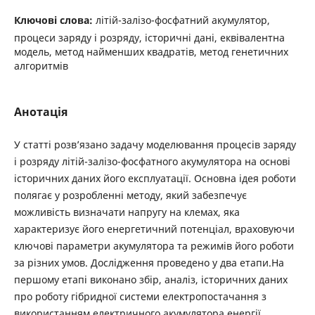
Ключові слова:
літій-залізо-фосфатний акумулятор,
процеси заряду і розряду, історичні дані, еквівалентна
модель, метод найменших квадратів, метод генетичних
алгоритмів
Анотація
У статті розв’язано задачу моделювання процесів заряду
і розряду літій-залізо-фосфатного акумулятора на основі
історичних даних його експлуатації. Основна ідея роботи
полягає у розробленні методу, який забезпечує
можливість визначати напругу на клемах, яка
характеризує його енергетичний потенціал, враховуючи
ключові параметри акумулятора та режимів його роботи
за різних умов. Дослідження проведено у два етапи.На
першому етапі виконано збір, аналіз, історичних даних
про роботу гібридної системи електропостачання з
використанням електричного акумулятора енергії.