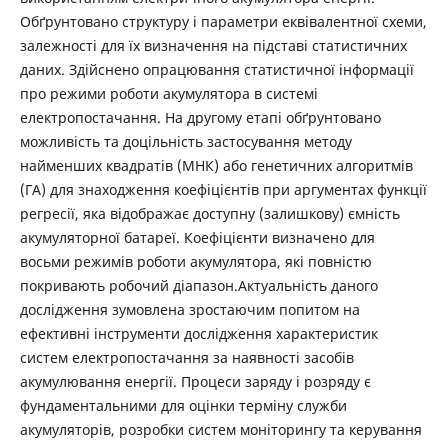
Обґрунтовано структуру і параметри еквівалентної схеми,
залежності для їх визначення на підставі статистичних
даних. Здійснено опрацювання статистичної інформації
про режими роботи акумулятора в системі
електропостачання. На другому етапі обґрунтовано
можливість та доцільність застосування методу
найменших квадратів (МНК) або генетичних алгоритмів
(ГА) для знаходження коефіцієнтів при аргументах функції
регресії, яка відображає доступну (залишкову) ємність
акумуляторної батареї. Коефіцієнти визначено для
восьми режимів роботи акумулятора, які повністю
покривають робочий діапазон.Актуальність даного
дослідження зумовлена зростаючим попитом на
ефективні інструменти дослідження характеристик
систем електропостачання за наявності засобів
акумулювання енергії. Процеси заряду і розряду є
фундаментальними для оцінки терміну служби
акумуляторів, розробки систем моніторингу та керування