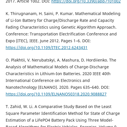
2017. Article 1002. DOI:
https://doi.org/10.3390/app7101002
K. Thirugnanam, H. Saini, P. Kumar. Mathematical Modeling
of Li-Ion Battery for Charge/Discharge Rate and Capacity
Fading Characteristics using Genetic Algorithm Approach.
Conference: Transportation Electrification Conference and
Expo (ITEC), IEEE. June 2012. Pages 1–6. DOI:
https://doi.org/10.1109/ITEC.2012.6243431
O. Plakhtii, V. Nerubatskyi, A. Mashura, D. Hordiienko. The
Analysis of Mathematical Models of Charge-Discharge
Characteristics in Lithium-Ion Batteries. 2020 IEEE 40th
International Conference on Electronics and
Nanotechnology (ELNANO). 2020. Pages 635–640. DOI:
https://doi.org/10.1109/ELNANO50318.2020.9088827
T. Zahid, W. Li. A Comparative Study Based on the Least
Square Parameter Identification Method for State of Charge
Estimation of a LiFePO4 Battery Pack Using Three Model-
Based Algorithms for Electric Vehicles. Energies. Volume 9,