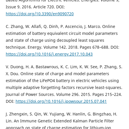
Issue 9. 2016. Article 720. DOI:
https://doi.org/10.3390/en9090720
C. Zhang, W. Allafi, Q. Dinh, P. Ascencio, J. Marco. Online
estimation of battery equivalent circuit model parameters
and state of charge using decoupled least squares
technique. Energy. Volume 142. 2018. Pages 678–688. DOI:
https://doi.org/10.1016/j.energy.2017.10.043
V. Duong, H. A. Bastawrous, K. C. Lim, K. W. See, P. Zhang, S.
X. Dou. Online state of charge and model parameters
estimation of the LiFePO4 battery in electric vehicles using
multiple adaptive forgetting factors recursive least-squares.
Journal of Power Sources. Volume 296. 2015. Pages 215–224.
DOI:
https://doi.org/10.1016/j.jpowsour.2015.07.041
J. Zhengxin, S. Qin, W. Yujiang, W. Hanlin, G. Bingzhao, H.
Lin. An Immune Genetic Extended Kalman Particle Filter
approach on state of charge estimation for lithium-ion