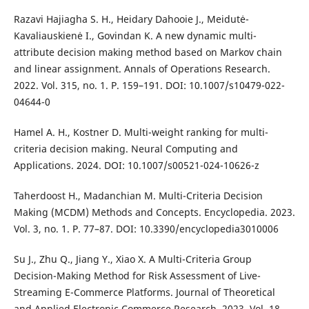
Razavi Hajiagha S. H., Heidary Dahooie J., Meidutė-
Kavaliauskienė I., Govindan K. A new dynamic multi-
attribute decision making method based on Markov chain
and linear assignment. Annals of Operations Research.
2022. Vol. 315, no. 1. P. 159–191. DOI: 10.1007/s10479-022-
04644-0
Hamel A. H., Kostner D. Multi-weight ranking for multi-
criteria decision making. Neural Computing and
Applications. 2024. DOI: 10.1007/s00521-024-10626-z
Taherdoost H., Madanchian M. Multi-Criteria Decision
Making (MCDM) Methods and Concepts. Encyclopedia. 2023.
Vol. 3, no. 1. P. 77–87. DOI: 10.3390/encyclopedia3010006
Su J., Zhu Q., Jiang Y., Xiao X. A Multi-Criteria Group
Decision-Making Method for Risk Assessment of Live-
Streaming E-Commerce Platforms. Journal of Theoretical
and Applied Electronic Commerce Research. 2023. Vol. 18,