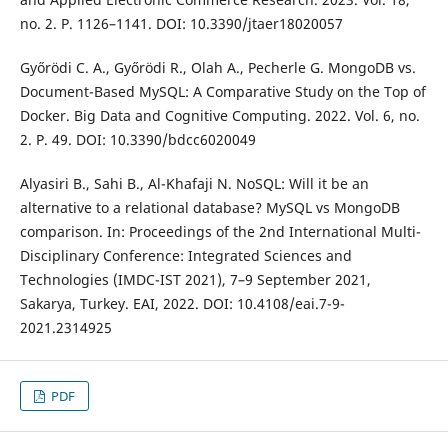
no. 2. P. 1126–1141. DOI: 10.3390/jtaer18020057
Győrödi C. A., Győrödi R., Olah A., Pecherle G. MongoDB vs.
Document-Based MySQL: A Comparative Study on the Top of
Docker. Big Data and Cognitive Computing. 2022. Vol. 6, no.
2. P. 49. DOI: 10.3390/bdcc6020049
Alyasiri B., Sahi B., Al-Khafaji N. NoSQL: Will it be an
alternative to a relational database? MySQL vs MongoDB
comparison. In: Proceedings of the 2nd International Multi-
Disciplinary Conference: Integrated Sciences and
Technologies (IMDC-IST 2021), 7–9 September 2021,
Sakarya, Turkey. EAI, 2022. DOI: 10.4108/eai.7-9-
2021.2314925
PDF