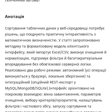
скінченний автомат
Анотація
Сортування табличних даних у веб-середовищі потребує
рішень, що поєднують практичну інтерактивність з
математичною визначеністю. У статті запропоновано
методику та формалізовану модель клієнтського
інтерфейсу, який імпортує Excel/CSV, виконує очищення й
нормалізацію, підтримує фільтри й багатокритеріальне
впорядкування без обов’язкової серверної логіки.
Реалізовано два робочі режими: автономний (усі операції
виконуються у браузері, локальне зберігання) та
інтеграційний (опційний REST-експорт у
MySQL/MongoDB/SQLite).Інтерфейс орієнтовано на
покрокову взаємодію: вікна завантаження, параметрів
очищення, вибору критеріїв/пріоритетів, налаштувань
фільтрів і часткового збігу, запуску сортування та