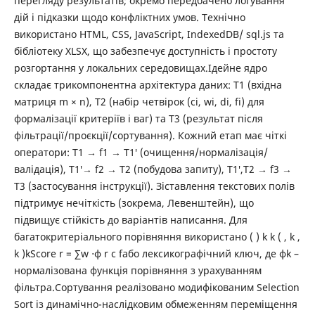
перегляду результатів; окремо передбачено логування
дій і підказки щодо конфліктних умов. Технічно
використано HTML, CSS, JavaScript, IndexedDB/ sql.js та
бібліотеку XLSX, що забезпечує доступність і простоту
розгортання у локальних середовищах.Ідейне ядро
складає трикомпонентна архітектура даних: T1 (вхідна
матриця m × n), T2 (набір четвірок (ci, wi, di, fi) для
формалізації критеріїв і ваг) та T3 (результат після
фільтрації/проєкції/сортування). Кожний етап має чіткі
оператори: T1 → f1 → T1′ (очищення/нормалізація/
валідація), T1′→ f2 → T2 (побудова запиту), T1′,T2 → f3 →
T3 (застосування інструкції). Зіставлення текстових полів
підтримує нечіткість (зокрема, Левенштейн), що
підвищує стійкість до варіантів написання. Для
багатокритеріального порівняння використано ( ) k k ( , k ,
k )kScore r = ∑w ⋅ϕ r c fабо лексикографічний ключ, де ϕk –
нормалізована функція порівняння з урахуванням
фільтра.Сортування реалізовано модифікованим Selection
Sort із динамічно-наслідковим обмеженням переміщення