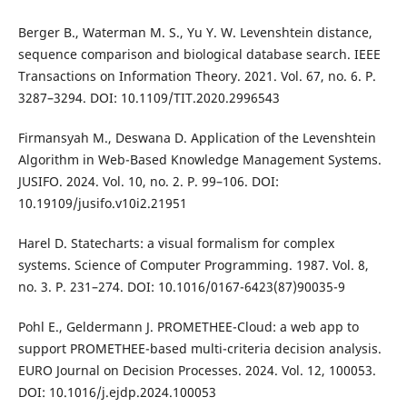
Berger B., Waterman M. S., Yu Y. W. Levenshtein distance,
sequence comparison and biological database search. IEEE
Transactions on Information Theory. 2021. Vol. 67, no. 6. P.
3287–3294. DOI: 10.1109/TIT.2020.2996543
Firmansyah M., Deswana D. Application of the Levenshtein
Algorithm in Web-Based Knowledge Management Systems.
JUSIFO. 2024. Vol. 10, no. 2. P. 99–106. DOI:
10.19109/jusifo.v10i2.21951
Harel D. Statecharts: a visual formalism for complex
systems. Science of Computer Programming. 1987. Vol. 8,
no. 3. P. 231–274. DOI: 10.1016/0167-6423(87)90035-9
Pohl E., Geldermann J. PROMETHEE-Cloud: a web app to
support PROMETHEE-based multi-criteria decision analysis.
EURO Journal on Decision Processes. 2024. Vol. 12, 100053.
DOI: 10.1016/j.ejdp.2024.100053