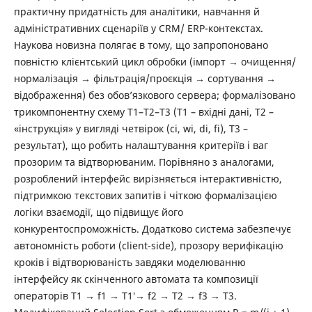
практичну придатність для аналітики, навчання й
адміністративних сценаріїв у CRM/ ERP-контекстах.
Наукова новизна полягає в тому, що запропоновано
повністю клієнтський цикл обробки (імпорт → очищення/
нормалізація → фільтрація/проєкція → сортування →
відображення) без обов’язкового сервера; формалізовано
трикомпонентну схему T1–T2–T3 (T1 – вхідні дані, T2 –
«інструкція» у вигляді четвірок (ci, wi, di, fi), T3 –
результат), що робить налаштування критеріїв і ваг
прозорим та відтворюваним. Порівняно з аналогами,
розроблений інтерфейс вирізняється інтерактивністю,
підтримкою текстових запитів і чіткою формалізацією
логіки взаємодії, що підвищує його
конкурентоспроможність. Додатково система забезпечує
автономність роботи (client-side), прозору верифікацію
кроків і відтворюваність завдяки моделюванню
інтерфейсу як скінченного автомата та композиції
операторів T1 → f1 → T1′→ f2 → T2 → f3 → T3.