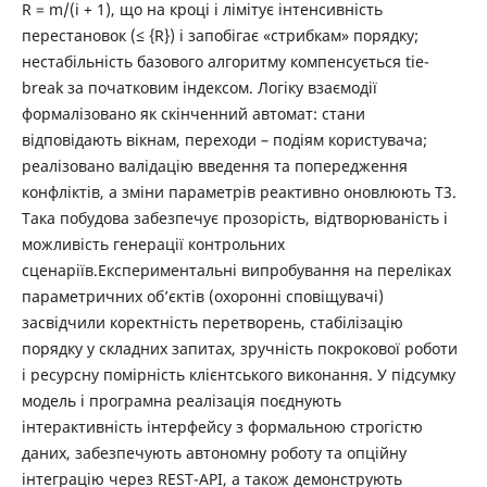
R = m/(i + 1), що на кроці i лімітує інтенсивність
перестановок (≤ {R}) і запобігає «стрибкам» порядку;
нестабільність базового алгоритму компенсується tie-
break за початковим індексом. Логіку взаємодії
формалізовано як скінченний автомат: стани
відповідають вікнам, переходи – подіям користувача;
реалізовано валідацію введення та попередження
конфліктів, а зміни параметрів реактивно оновлюють T3.
Така побудова забезпечує прозорість, відтворюваність і
можливість генерації контрольних
сценаріїв.Експериментальні випробування на переліках
параметричних об’єктів (охоронні сповіщувачі)
засвідчили коректність перетворень, стабілізацію
порядку у складних запитах, зручність покрокової роботи
і ресурсну помірність клієнтського виконання. У підсумку
модель і програмна реалізація поєднують
інтерактивність інтерфейсу з формальною строгістю
даних, забезпечують автономну роботу та опційну
інтеграцію через REST-API, а також демонструють