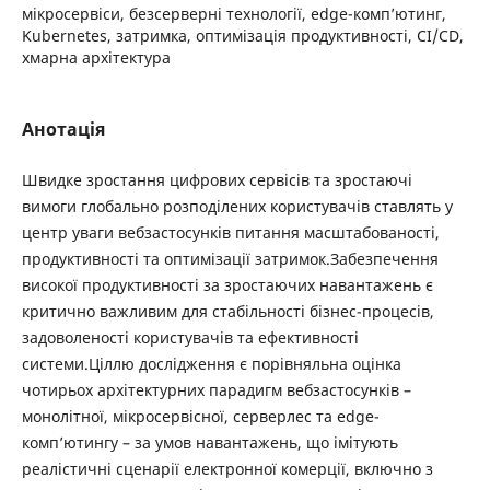
мікросервіси, безсерверні технології, edge-комп’ютинг,
Kubernetes, затримка, оптимізація продуктивності, CI/CD,
хмарна архітектура
Анотація
Швидке зростання цифрових сервісів та зростаючі
вимоги глобально розподілених користувачів ставлять у
центр уваги вебзастосунків питання масштабованості,
продуктивності та оптимізації затримок.Забезпечення
високої продуктивності за зростаючих навантажень є
критично важливим для стабільності бізнес-процесів,
задоволеності користувачів та ефективності
системи.Ціллю дослідження є порівняльна оцінка
чотирьох архітектурних парадигм вебзастосунків –
монолітної, мікросервісної, серверлес та edge-
комп’ютингу – за умов навантажень, що імітують
реалістичні сценарії електронної комерції, включно з