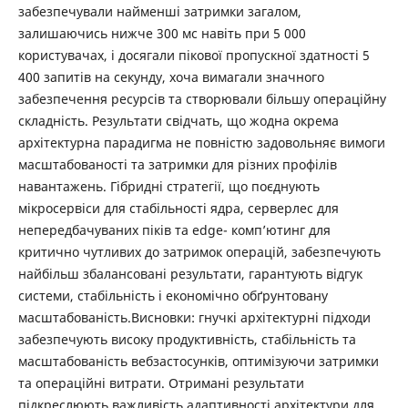
забезпечували найменші затримки загалом,
залишаючись нижче 300 мс навіть при 5 000
користувачах, і досягали пікової пропускної здатності 5
400 запитів на секунду, хоча вимагали значного
забезпечення ресурсів та створювали більшу операційну
складність. Результати свідчать, що жодна окрема
архітектурна парадигма не повністю задовольняє вимоги
масштабованості та затримки для різних профілів
навантажень. Гібридні стратегії, що поєднують
мікросервіси для стабільності ядра, серверлес для
непередбачуваних піків та edge- комп’ютинг для
критично чутливих до затримок операцій, забезпечують
найбільш збалансовані результати, гарантують відгук
системи, стабільність і економічно обґрунтовану
масштабованість.Висновки: гнучкі архітектурні підходи
забезпечують високу продуктивність, стабільність та
масштабованість вебзастосунків, оптимізуючи затримки
та операційні витрати. Отримані результати
підкреслюють важливість адаптивності архітектури для