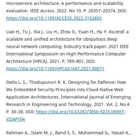
microservice architecture: A performance and scalability
evaluation. IEEE Access. 2022. No 10. P. 20357–20374. DOI:
https://doi.org/10.1109/ACCESS.2022.3152803
Liao H., Tu J., Xia J., Liu H., Zhou X., Yuan H., Hu Y. Ascend: a
scalable and unified architecture for ubiquitous deep
neural network computing: Industry track paper. 2021 IEEE
International Symposium on High-Performance Computer
Architecture (HPCA). 2021. P. 789–801. DOI:
https://doi.org/10.1109/HPCA51647.2021.00071
Datla L. S., Thodupunuri R. K. Designing for Defense: How
We Embedded Security Principles into Cloud-Native Web
Application Architectures. International Journal of Emerging
Research in Engineering and Technology. 2021. Vol. 2, No 4.
P. 30–38. DOI:
https://doi.org/10.63282/3050-922X.IJERET-
V2I4P104
Rahman A., Islam M. J., Band S. S., Muhammad G., Hasan K.,