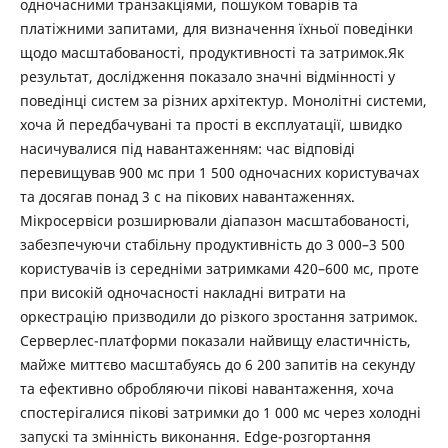
одночасними транзакціями, пошуком товарів та
платіжними запитами, для визначення їхньої поведінки
щодо масштабованості, продуктивності та затримок.Як
результат, дослідження показало значні відмінності у
поведінці систем за різних архітектур. Монолітні системи,
хоча й передбачувані та прості в експлуатації, швидко
насичувалися під навантаженням: час відповіді
перевищував 900 мс при 1 500 одночасних користувачах
та досягав понад 3 с на пікових навантаженнях.
Мікросервіси розширювали діапазон масштабованості,
забезпечуючи стабільну продуктивність до 3 000–3 500
користувачів із середніми затримками 420–600 мс, проте
при високій одночасності накладні витрати на
оркестрацію призводили до різкого зростання затримок.
Серверлес-платформи показали найвищу еластичність,
майже миттєво масштабуясь до 6 200 запитів на секунду
та ефективно обробляючи пікові навантаження, хоча
спостерігалися пікові затримки до 1 000 мс через холодні
запускі та змінність виконання. Edge-розгортання