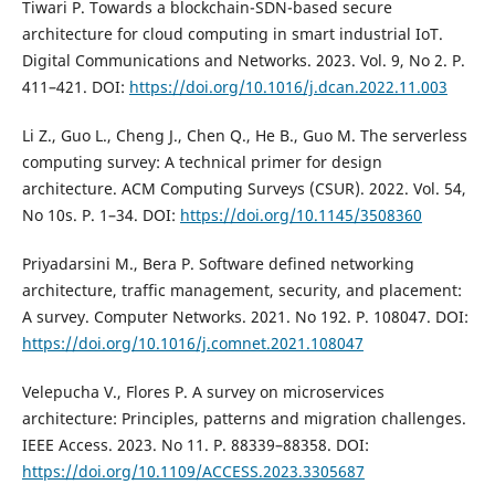
Tiwari P. Towards a blockchain-SDN-based secure
architecture for cloud computing in smart industrial IoT.
Digital Communications and Networks. 2023. Vol. 9, No 2. P.
411–421. DOI:
https://doi.org/10.1016/j.dcan.2022.11.003
Li Z., Guo L., Cheng J., Chen Q., He B., Guo M. The serverless
computing survey: A technical primer for design
architecture. ACM Computing Surveys (CSUR). 2022. Vol. 54,
No 10s. P. 1–34. DOI:
https://doi.org/10.1145/3508360
Priyadarsini M., Bera P. Software defined networking
architecture, traffic management, security, and placement:
A survey. Computer Networks. 2021. No 192. P. 108047. DOI:
https://doi.org/10.1016/j.comnet.2021.108047
Velepucha V., Flores P. A survey on microservices
architecture: Principles, patterns and migration challenges.
IEEE Access. 2023. No 11. P. 88339–88358. DOI:
https://doi.org/10.1109/ACCESS.2023.3305687