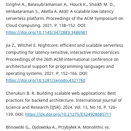
Singhvi A., Balasubramanian A., Houck K., Shaikh M. D.,
Venkataraman S., Akella A. Atoll: A scalable low-latency
serverless platform. Proceedings of the ACM Symposium on
Cloud Computing. 2021. P. 138–152. DOI:
https://doi.org/10.1145/3472883.3486981
Jia Z., Witchel E. Nightcore: efficient and scalable serverless
computing for latency-sensitive, interactive microservices.
Proceedings of the 26th ACM international conference on
architectural support for programming languages and
operating systems. 2021. P. 152–166. DOI:
https://doi.org/10.5281/zenodo.4321760
Cherukuri B. R. Building scalable web applications: Best
practices for backend architecture. International Journal of
Science and Research (IJSR). 2024. Vol. 13, No 10. P. 126–
139. DOI:
https://dx.doi.org/10.21275/ES24928085711
Blinowski G., Ojdowska A., Przybyłek A. Monolithic vs.