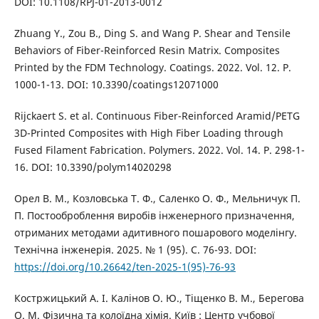
DOI: 10.1108/RPJ-01-2013-0012
Zhuang Y., Zou B., Ding S. and Wang P. Shear and Tensile
Behaviors of Fiber-Reinforced Resin Matrix. Composites
Printed by the FDM Technology. Coatings. 2022. Vol. 12. Р.
1000-1-13. DOI: 10.3390/coatings12071000
Rijckaert S. et al. Continuous Fiber-Reinforced Aramid/PETG
3D-Printed Composites with High Fiber Loading through
Fused Filament Fabrication. Polymers. 2022. Vol. 14. Р. 298-1-
16. DOI: 10.3390/polym14020298
Орел В. М., Козловська Т. Ф., Саленко О. Ф., Мельничук П.
П. Постооброблення виробів інженерного призначення,
отриманих методами адитивного пошарового моделінгу.
Технічна інженерія. 2025. № 1 (95). С. 76-93. DOI:
https://doi.org/10.26642/ten-2025-1(95)-76-93
Костржицький А. І. Калінов О. Ю., Тіщенко В. М., Берегова
О. М. Фізична та колоїдна хімія. Київ : Центр учбової