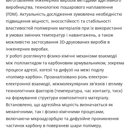
виготовлення інженерних виробів методами адитивного
виробництва, технологією пошарового наплавлення
(FDM). Актуальність дослідження зумовлена необхідністю
підвищення міцності, зносостійкості та стабільності
властивостей полімерних матеріалів при їх використанні
в умовах змінних температур і навантажень, а також
можливістю застосування 3D-друкованих виробів в
інженерних виробах.
У роботі розглянуто фізико-хімічні механізми взаємодії
між полілактидом та карбоновим армувальником, зокрема
процеси адгезії, когезії та дифузії на межі поділу
«полімер-карбон». Проаналізовано роль електрон-
електронної взаємодії, міжмолекулярних зв’язків і впливу
технологічних факторів (температура, час контакту, тиск)
на формування структури композитного матеріалу.
Встановлено, що адгезійна міцність визначається як
механічними, так і фізико-хімічними процесами,
включаючи мікроадсорбцію та дифузійне проникнення
частинок карбону в поверхневі шари полімеру.