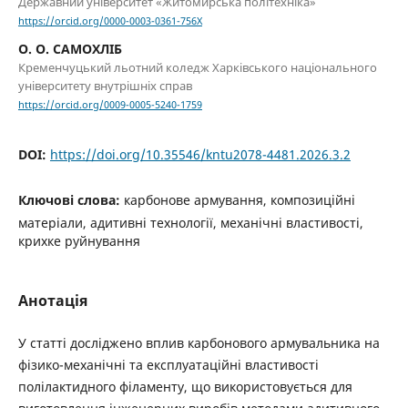
Державний університет «Житомирська політехніка»
https://orcid.org/0000-0003-0361-756X
О. О. САМОХЛІБ
Кременчуцький льотний коледж Харківського національного
університету внутрішніх справ
https://orcid.org/0009-0005-5240-1759
DOI:
https://doi.org/10.35546/kntu2078-4481.2026.3.2
Ключові слова:
карбонове армування, композиційні
матеріали, адитивні технології, механічні властивості,
крихке руйнування
Анотація
У статті досліджено вплив карбонового армувальника на
фізико-механічні та експлуатаційні властивості
полілактидного філаменту, що використовується для