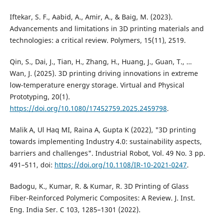
Iftekar, S. F., Aabid, A., Amir, A., & Baig, M. (2023).
Advancements and limitations in 3D printing materials and
technologies: a critical review. Polymers, 15(11), 2519.
Qin, S., Dai, J., Tian, H., Zhang, H., Huang, J., Guan, T., …
Wan, J. (2025). 3D printing driving innovations in extreme
low-temperature energy storage. Virtual and Physical
Prototyping, 20(1).
https://doi.org/10.1080/17452759.2025.2459798
.
Malik A, Ul Haq MI, Raina A, Gupta K (2022), "3D printing
towards implementing Industry 4.0: sustainability aspects,
barriers and challenges". Industrial Robot, Vol. 49 No. 3 pp.
491–511, doi:
https://doi.org/10.1108/IR-10-2021-0247
.
Badogu, K., Kumar, R. & Kumar, R. 3D Printing of Glass
Fiber-Reinforced Polymeric Composites: A Review. J. Inst.
Eng. India Ser. C 103, 1285–1301 (2022).