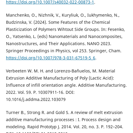
https://doi.org/10.1007/s40032-022-00873-1
.
Manchenko, O., Nizhnik, V., Kuryliuk, O., Iukhymenko, N.,
Budzinska, V. (2024). Some Features of the Chemical
Plasticization of Polymers Wihtout Side Groups. In: Fesenko,
O., Yatsenko, L. (eds) Nanomaterials and Nanocomposites,
Nanostructures, and Their Applications. NANO 2023.
Springer Proceedings in Physics, vol 253. Springer, Cham.
https://doi.org/10.1007/978-3-031-67519-5_6
.
Verbeeten W. M. H. and Lorenzo-Bañuelos, M. Material
Extrusion Additive Manufacturing of Poly (Lactic Acid):
Influence of infill orientation angle. Additive Manufacturing.
2022. Vol. 59. Р. 10307911-16. DOI:
10.1016/j.addma.2022.103079
Turner B., Strong R. and Gold S. A review of melt extrusion
additive manufacturing processes : I. Process design and
modeling. Rapid Prototyp J. 2014. Vol. 20, no. 3. Р. 192–204.