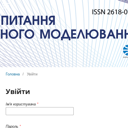
Головна
/
Увійти
Увійти
Ім'я користувача
*
Пароль
*