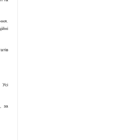
ння.
ійні
атів
 Усі
, за