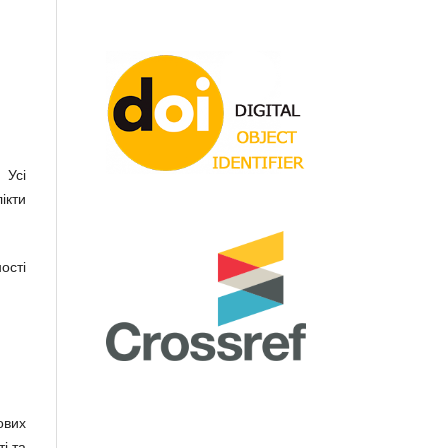
 Усі
ікти
ості
ових
і та