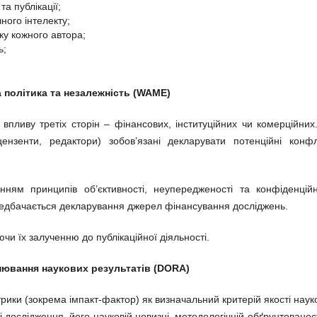
а публікації;
ного інтелекту;
ску кожного автора;
ь;
.
а політика та незалежність (WAME)
пливу третіх сторін – фінансових, інституційних чи комерційних.
ензенти, редактори) зобов’язані декларувати потенційні конфл
ням принципів об’єктивності, неупередженості та конфіденційн
ередбачається декларування джерел фінансування досліджень.
чи їх залученню до публікаційної діяльності.
нювання наукових результатів (DORA)
рики (зокрема імпакт-фактор) як визначальний критерій якості наук
ті дослідження, його науковій новизні, методологічній обґрунтованост