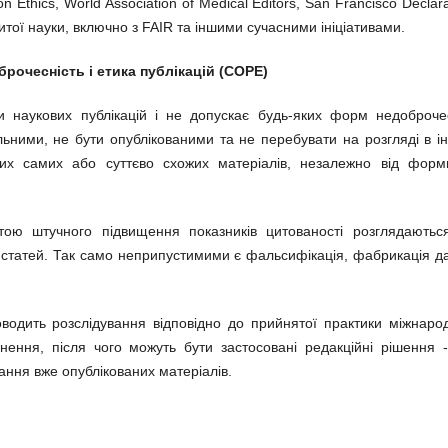
 Ethics, World Association of Medical Editors, San Francisco Declara
итої науки, включно з FAIR та іншими сучасними ініціативами.
брочесність і етика публікацій (COPE)
и наукових публікацій і не допускає будь-яких форм недоброче
льними, не бути опублікованими та не перебувати на розгляді в і
их самих або суттєво схожих матеріалів, незалежно від форм
тою штучного підвищення показників цитованості розглядаютьс
 статей. Так само неприпустимими є фальсифікація, фабрикація д
водить розслідування відповідно до прийнятої практики міжнаро
ення, після чого можуть бути застосовані редакційні рішення -
ання вже опублікованих матеріалів.