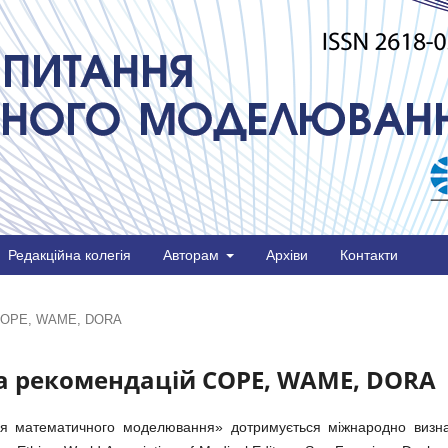
Редакційна колегія
Авторам
Архіви
Контакти
й COPE, WAME, DORA
а рекомендацій COPE, WAME, DORA
ння математичного моделювання» дотримується міжнародно визн