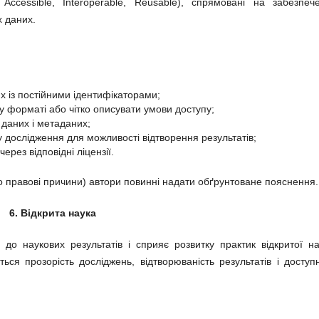
ccessible, Interoperable, Reusable), спрямовані на забезпеч
х даних.
ях із постійними ідентифікаторами;
у форматі або чітко описувати умови доступу;
даних і метаданих;
у дослідження для можливості відтворення результатів;
рез відповідні ліцензії.
о правові причини) автори повинні надати обґрунтоване пояснення.
6. Відкрита наука
 до наукових результатів і сприяє розвитку практик відкритої на
ься прозорість досліджень, відтворюваність результатів і доступн