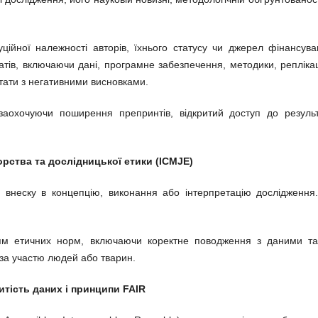
ційної належності авторів, їхнього статусу чи джерел фінансува
татів, включаючи дані, програмне забезпечення, методики, реплікац
ьтати з негативними висновками.
заохочуючи поширення препринтів, відкритий доступ до результ
орства та дослідницької етики (ICMJE)
 внеску в концепцію, виконання або інтерпретацію дослідження.
ям етичних норм, включаючи коректне поводження з даними та
 за участю людей або тварин.
ритість даних і принципи FAIR