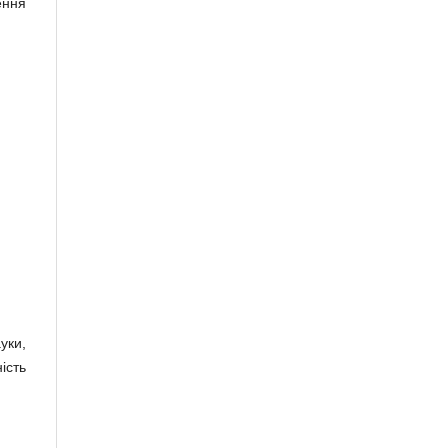
ення
уки,
ість