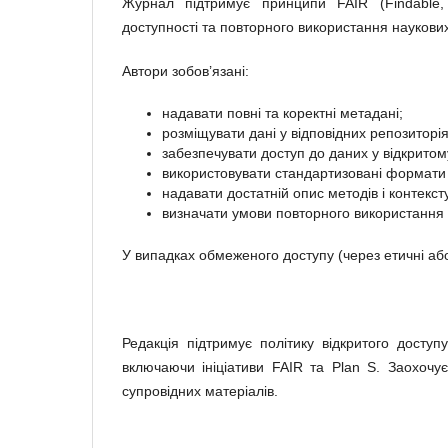
Журнал підтримує принципи FAIR (Findable, A
доступності та повторного використання наукови
Автори зобов’язані:
надавати повні та коректні метадані;
розміщувати дані у відповідних репозиторі
забезпечувати доступ до даних у відкритом
використовувати стандартизовані формати 
надавати достатній опис методів і контекст
визначати умови повторного використання че
У випадках обмеженого доступу (через етичні аб
Редакція підтримує політику відкритого доступу
включаючи ініціативи FAIR та Plan S. Заохочуєт
супровідних матеріалів.