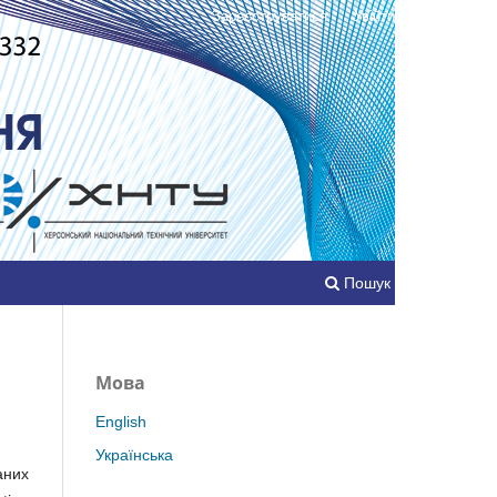
Зареєструватися
Увійти
Пошук
Мова
English
Українська
аних