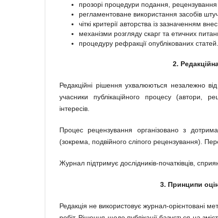
прозорі процедури подання, рецензування т
регламентоване використання засобів штуч
чіткі критерії авторства із зазначенням вне
механізми розгляду скарг та етичних питан
процедуру рефракції опублікованих статей
2. Редакційн
Редакційні рішення ухвалюються незалежно від в
учасники публікаційного процесу (автори, рец
інтересів.
Процес рецензування організовано з дотриман
(зокрема, подвійного сліпого рецензування). П
Журнал підтримує дослідників-початківців, сприяю
3. Принципи оці
Редакція не використовує журнал-орієнтовані мет
робіт. Рішення щодо публікації базується на зміс