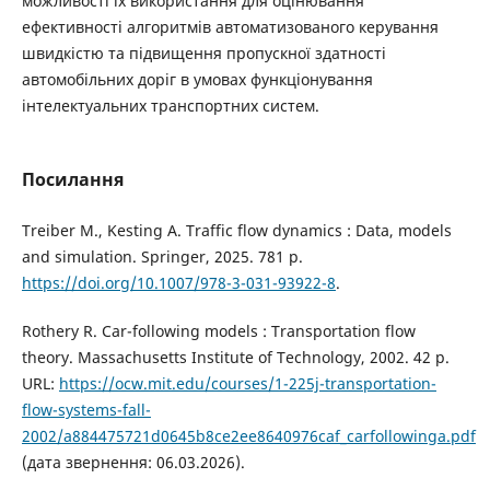
можливості їх використання для оцінювання
ефективності алгоритмів автоматизованого керування
швидкістю та підвищення пропускної здатності
автомобільних доріг в умовах функціонування
інтелектуальних транспортних систем.
Посилання
Treiber M., Kesting A. Traffic flow dynamics : Data, models
and simulation. Springer, 2025. 781 p.
https://doi.org/10.1007/978-3-031-93922-8
.
Rothery R. Car-following models : Transportation flow
theory. Massachusetts Institute of Technology, 2002. 42 p.
URL:
https://ocw.mit.edu/courses/1-225j-transportation-
flow-systems-fall-
2002/a884475721d0645b8ce2ee8640976caf_carfollowinga.pdf
(дата звернення: 06.03.2026).