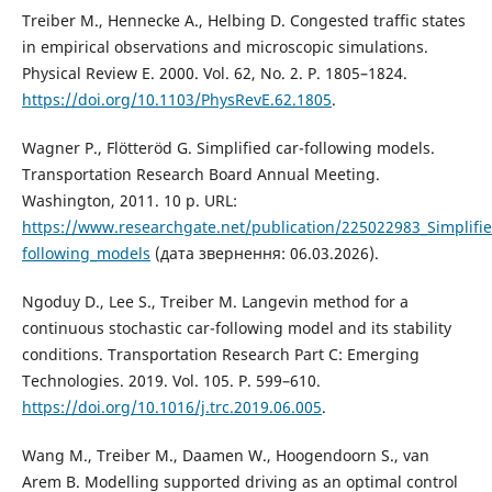
Treiber M., Hennecke A., Helbing D. Congested traffic states
in empirical observations and microscopic simulations.
Physical Review E. 2000. Vol. 62, No. 2. P. 1805–1824.
https://doi.org/10.1103/PhysRevE.62.1805
.
Wagner P., Flötteröd G. Simplified car-following models.
Transportation Research Board Annual Meeting.
Washington, 2011. 10 p. URL:
https://www.researchgate.net/publication/225022983_Simplifie
following_models
(дата звернення: 06.03.2026).
Ngoduy D., Lee S., Treiber M. Langevin method for a
continuous stochastic car-following model and its stability
conditions. Transportation Research Part C: Emerging
Technologies. 2019. Vol. 105. P. 599–610.
https://doi.org/10.1016/j.trc.2019.06.005
.
Wang M., Treiber M., Daamen W., Hoogendoorn S., van
Arem B. Modelling supported driving as an optimal control