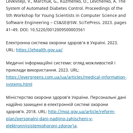
Levkivskyi, V., Marchuk, G., Kuzmenko, O., Levchenko, A. The
System of Automated Diabetes Control. Proceedings of the
5th Workshop for Young Scientists in Computer Science and
Software Engineering – CS&SE@SW. SciTePress. 2023. pages
41–49. DOI: 10.5220/0012009500003561
Електронна система охорони здоров'я в Україні. 2023.
URL:
https://ehealth.gov.ua/
Медичні інформаційні системи: огляд можливостей і
приклади використання. 2023. URL:
https://evergreens.com.ua/ua/articles/medical-information-
systems.html
Міністерство охорони здоров’я України. Персональні дані
надійно захищені в електронній системі охорони
здоров’я. 2018. URL:
http://moz.gov.ua/article/reform-
plan/personalni-dani-nadijno-zahischeni-v-
elektronnijsistemiohoroni-zdorov’ja
.