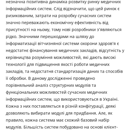
незначна позитивна динаміка розвитку ринку медичних
інформаційних систем. Слід відзначити, що цей ринок є
ризикованим, затрати на розробку сучасних систем
значно переважають економічну ефективність від
присутності на ньому, тому нові розробники з’являються
рідко. Значними перешкодами на шляху до
інформатизації вітчизняної системи охорони здоров’я є
недостатнє фінансування медичних закладів, відсутність у
керівництва розуміння можливостей, які дають високі
технології для підвищення якості роботи медичних
закладів, та недостатня стандартизація даних та способів
її обробки. В даному дослідженні проведено
порівняльний аналіз структурних модулів та
функціональних можливостей сучасних медичних
інформаційних систем, що використовуються в Україні.
Кожна з них поставляється в різній конфігурації, деякі
дозволяють вибирати модулі для придбання. Але, як
правило, кожна система має схожий базовий набір
модулів. Більшість систем побудовано на основі клієнт-