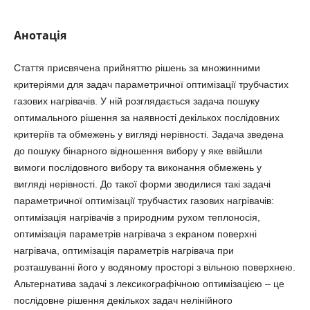
Анотація
Стаття присвячена прийняттю рішень за множинними
критеріями для задач параметричної оптимізації трубчастих
газових нагрівачів. У ній розглядається задача пошуку
оптимального рішення за наявності декількох послідовних
критеріїв та обмежень у вигляді нерівності. Задача зведена
до пошуку бінарного відношення вибору у яке ввійшли
вимоги послідовного вибору та виконання обмежень у
вигляді нерівності. До такої форми зводилися такі задачі
параметричної оптимізації трубчастих газових нагрівачів:
оптимізація нагрівачів з природним рухом теплоносія,
оптимізація параметрів нагрівача з екраном поверхні
нагрівача, оптимізація параметрів нагрівача при
розташуванні його у водяному просторі з вільною поверхнею.
Альтернатива задачі з лексикографічною оптимізацією – це
послідовне рішення декількох задач нелінійного