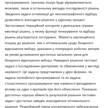
програмування, причому пошук буде звужуватиметься,
можливо, лише в останньому випадку послідовності рішень.
Зведення задачі оптимізації до лексикографічного відбору
дозволяють знаходити рішення у єдиному процесі.
Застосовано ітераційний алгоритм з декількома гілками
еволюції рішень, у якому функції генерування та відбору
рішень реалізуються послідовно. Збіжність еволюційного
пошуку до рішення, яке є оптимальним щодо бінарного
відношення вибору, доказана у попередніх роботах авторів
за умови дотримання достатньо загальних умов для
бінарного відношення вибору. Наведено рішення тестової
задачі з послідовними критеріями та обмеженням у вигляді
нерівності. Ця задача представлена у двох формах, як
задача нелінійного програмування та як задача
стохастичного програмування при наявності випадкового
впливу на один з критеріїв при його обчисленні. Показана
достатньо хороша збіжність результатів рішення тестових
задач і достатньо швидке знаходження оптимального
рішення. Розроблений підхід алгоритмічного забезпечення