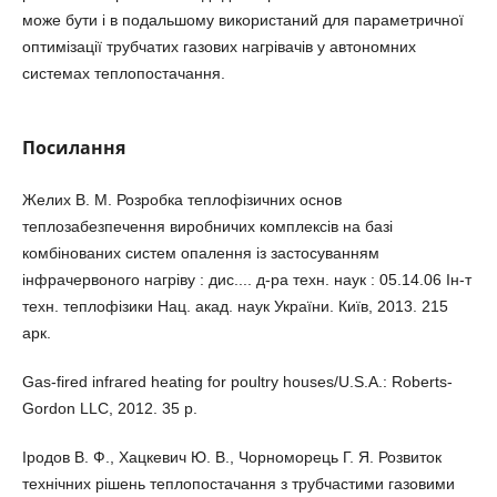
може бути і в подальшому використаний для параметричної
оптимізації трубчатих газових нагрівачів у автономних
системах теплопостачання.
Посилання
Желих В. М. Розробка теплофізичних основ
теплозабезпечення виробничих комплексів на базі
комбінованих систем опалення із застосуванням
інфрачервоного нагріву : дис.... д-ра техн. наук : 05.14.06 Ін-т
техн. теплофізики Нац. акад. наук України. Київ, 2013. 215
арк.
Gas-fired infrared heating for poultry houses/U.S.A.: Roberts-
Gordon LLC, 2012. 35 p.
Іродов В. Ф., Хацкевич Ю. В., Чорноморець Г. Я. Розвиток
технічних рішень теплопостачання з трубчастими газовими