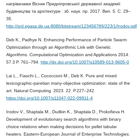
нагрівачами Вісник Придніпровської державної академії
будівництва та архітектури : зб. наук. пр. 2017. Вип. 5. С. 29–
35.
http://srd.pgasa.dp.ua:8080/bitstream/123456789/223/1/Irodov.pdf
Deb K., Padhye N. Enhancing Performance of Particle Swarm
Optimization through an Algorithmic Link with Genetic
Algorithms. Computational Optimization and Applications 2014.
57.3 P. 761–794.
http://dx.doi.org/10.1007/s10589-013-9605-0
Lai L., Fiaschi L., Cococcioni M., Deb K. Pure and mixed
lexicographic-paretian many-objective optimization: state of the
art. Natural Computing. 2023. 22. P.227–242.
https://doi.org/10.1007/s11047-022-09911-4
Irodov V., Shaptala M., Dudkin K., Shaptala D., Prokofieva H.
Development of evolutionary search algorithms with binary
choice relations when making decisions for pellet tabular
heaters. Eastern-European Journal of Enterprise Technologies.