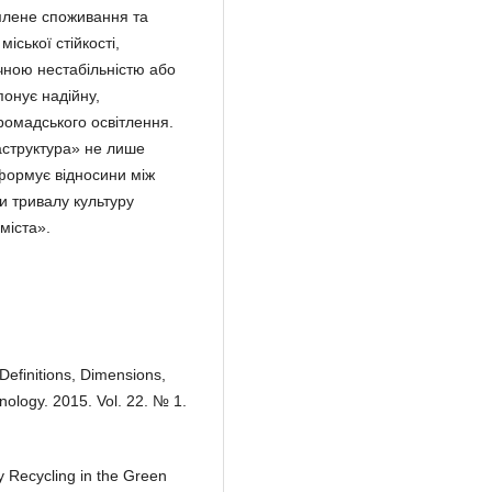
млене споживання та
іської стійкості,
ичною нестабільністю або
понує надійну,
ромадського освітлення.
аструктура» не лише
формує відносини між
 тривалу культуру
міста».
 Definitions, Dimensions,
nology. 2015. Vol. 22. № 1.
ry Recycling in the Green