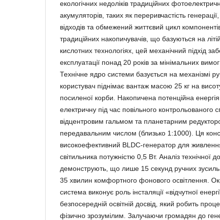
екологічних недоліків традиційних фотоелектричн
акумуляторів, таких як переривчастість генерації
відходів та обмежений життєвий цикл компонентів.
традиційних накопичувачів, що базуються на літі
кислотних технологіях, цей механічний підхід за
експлуатації понад 20 років за мінімальних вимо
Технічне ядро системи базується на механізмі ру
користувач піднімає вантаж масою 25 кг на висот
посиленої корби. Накопичена потенційна енергі
електричну під час повільного контрольованого с
відцентровим гальмом та планетарним редукторо
передавальним числом (близько 1:1000). Ця конс
високоефективний BLDC-генератор для живлення
світильника потужністю 0,5 Вт. Аналіз технічної 
демонструють, що лише 15 секунд ручних зусиль
35 хвилин комфортного фонового освітлення. Окр
система виконує роль інсталяції «відчутної енерг
безпосередній освітній досвід, який робить проц
фізично зрозумілим. Залучаючи громадян до гене