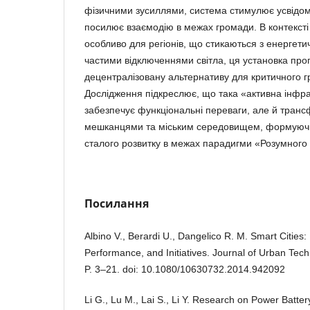
фізичними зусиллями, система стимулює усвідо
посилює взаємодію в межах громади. В контексті м
особливо для регіонів, що стикаються з енергет
частими відключеннями світла, ця установка про
децентралізовану альтернативу для критичного г
Дослідження підкреслює, що така «активна інфр
забезпечує функціональні переваги, але й транс
мешканцями та міським середовищем, формуючи
сталого розвитку в межах парадигми «Розумного 
Посилання
Albino V., Berardi U., Dangelico R. M. Smart Cities:
Performance, and Initiatives. Journal of Urban Tech
P. 3–21. doi: 10.1080/10630732.2014.942092
Li G., Lu M., Lai S., Li Y. Research on Power Batte