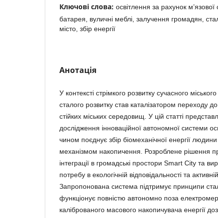
Ключові слова:
освітлення за рахунок м’язової 
батарея, вуличні меблі, залучення громадян, стал
місто, збір енергії
Анотація
У контексті стрімкого розвитку сучасного міськог
сталого розвитку став каталізатором переходу д
стійких міських середовищ. У цій статті предста
дослідження інноваційної автономної системи ос
чином поєднує збір біомеханічної енергії людини
механізмом накопичення. Розроблене рішення п
інтеграції в громадські простори Smart City та ви
потребу в екологічній відповідальності та активні
Запропонована система підтримує принципи стал
функціонує повністю автономно поза електроме
каліброваного масового накопичувача енергії до