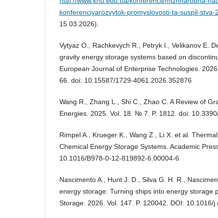
http://www.knu.edu.ua/konferencii/mizhnarodna-na
konferenciyarozvytok-promyslovosti-ta-suspil-stva-
15.03.2026).
Vytyaz O., Rachkevych R., Petryk I., Velikanov E. 
gravity energy storage systems based on discontinu
European Journal of Enterprise Technologies. 2026.
66. doi: 10.15587/1729-4061.2026.352876
Wang R., Zhang L., Shi C., Zhao C. A Review of Gr
Energies. 2025. Vol. 18. № 7. P. 1812. doi: 10.33
Rimpel A., Krueger K., Wang Z., Li X. et al. Therma
Chemical Energy Storage Systems. Academic Press
10.1016/B978-0-12-819892-6.00004-6
Nascimento A., Hunt J. D., Silva G. H. R., Nasciment
energy storage: Turning ships into energy storage p
Storage. 2026. Vol. 147. P. 120042. DOI: 10.1016/