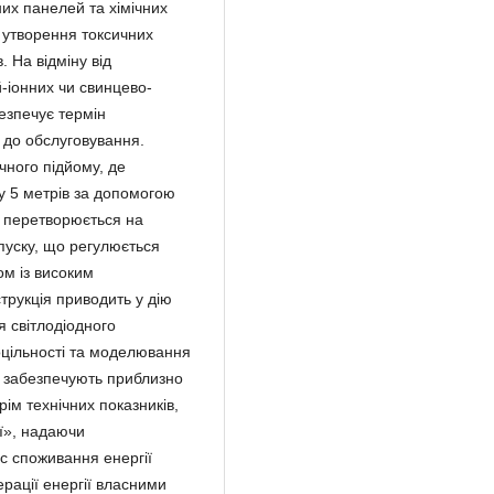
их панелей та хімічних
, утворення токсичних
 На відміну від
й-іонних чи свинцево-
безпечує термін
г до обслуговування.
чного підйому, де
у 5 метрів за допомогою
я перетворюється на
пуску, що регулюється
м із високим
трукція приводить у дію
 світлодіодного
доцільності та моделювання
 забезпечують приблизно
ім технічних показників,
ії», надаючи
ес споживання енергії
рації енергії власними