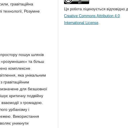
сили, гравітаційна
Ця робота ліцензується відповідно 
і технології, Розумне
Creative Commons Attribution 4.0
International License
.
о простору пошук шляхів
о «розумніших» та більш
влено комплексне
вітлення, яка унікальним
 з гравітаційним
ризначене для безшовної
рішує критичну подвійну
й взаємодії з громадою.
ого урбанізму і
режею. Використання
зволяє уникнути