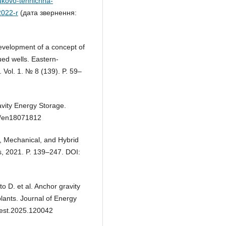
ukovo-tehnichna-
2022-r
(дата звернення:
Development of a concept of
ed wells. Eastern-
 Vol. 1. № 8 (139). P. 59–
avity Energy Storage.
90/en18071812
l, Mechanical, and Hybrid
, 2021. P. 139–247. DOI:
o D. et al. Anchor gravity
lants. Journal of Energy
j.est.2025.120042