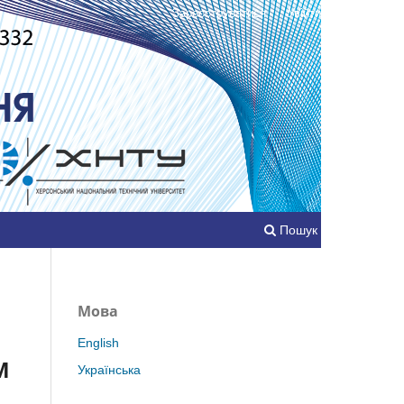
Зареєструватися
Увійти
Пошук
Мова
English
М
Українська