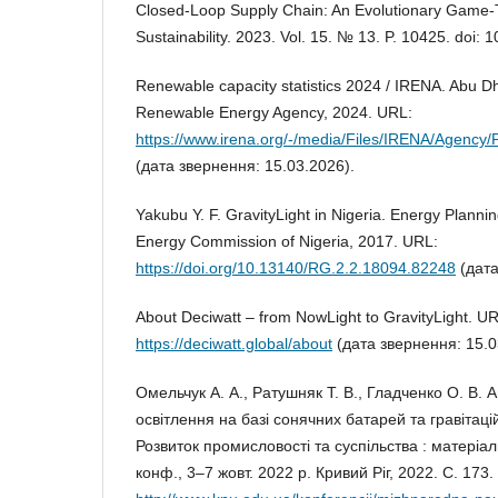
Closed-Loop Supply Chain: An Evolutionary Game-T
Sustainability. 2023. Vol. 15. № 13. P. 10425. doi
Renewable capacity statistics 2024 / IRENA. Abu Dha
Renewable Energy Agency, 2024. URL:
https://www.irena.org/-/media/Files/IRENA/Agency
(дата звернення: 15.03.2026).
Yakubu Y. F. GravityLight in Nigeria. Energy Plann
Energy Commission of Nigeria, 2017. URL:
https://doi.org/10.13140/RG.2.2.18094.82248
(дата
About Deciwatt – from NowLight to GravityLight. UR
https://deciwatt.global/about
(дата звернення: 15.0
Омельчук А. А., Ратушняк Т. В., Гладченко О. В.
освітлення на базі сонячних батарей та гравітац
Розвиток промисловості та суспільства : матеріал
конф., 3–7 жовт. 2022 р. Кривий Ріг, 2022. С. 173.