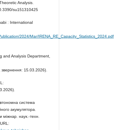
heoretic Analysis.
: 10.3390/su151310425
bi : International
/Publication/2024/Mar/IRENA_RE_Capacity_Statistics_2024.pdf
ing and Analysis Department,
 звернення: 15.03.2026).
L:
3.2026).
 Автономна система
ійного акумулятора.
и міжнар. наук.-техн.
 URL: