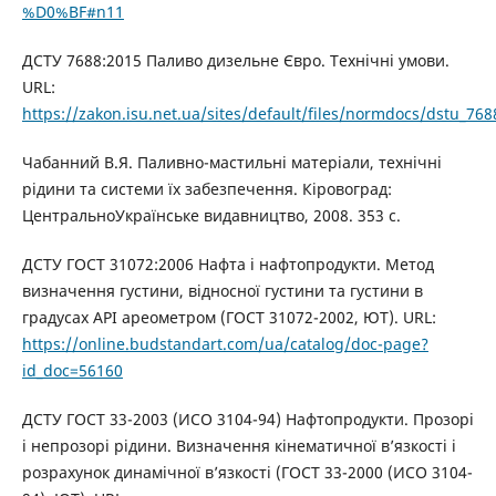
%D0%BF#n11
ДСТУ 7688:2015 Паливо дизельне Євро. Технічні умови.
URL:
https://zakon.isu.net.ua/sites/default/files/normdocs/dstu_76
Чабанний В.Я. Паливно-мастильні матеріали, технічні
рідини та системи їх забезпечення. Кіровоград:
ЦентральноУкраїнське видавництво, 2008. 353 с.
ДСТУ ГОСТ 31072:2006 Нафта і нафтопродукти. Метод
визначення густини, відносної густини та густини в
градусах АРІ ареометром (ГОСТ 31072-2002, ЮТ). URL:
https://online.budstandart.com/ua/catalog/doc-page?
id_doc=56160
ДСТУ ГОСТ 33-2003 (ИСО 3104-94) Нафтопродукти. Прозорі
і непрозорі рідини. Визначення кінематичної в’язкості і
розрахунок динамічної в’язкості (ГОСТ 33-2000 (ИСО 3104-