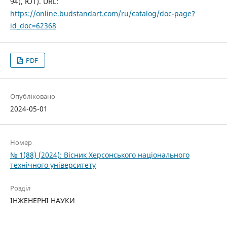
94), ЮТ). URL:
https://online.budstandart.com/ru/catalog/doc-page?
id_doc=62368
PDF
Опубліковано
2024-05-01
Номер
№ 1(88) (2024): Вісник Херсонського національного
технічного університету
Розділ
ІНЖЕНЕРНІ НАУКИ