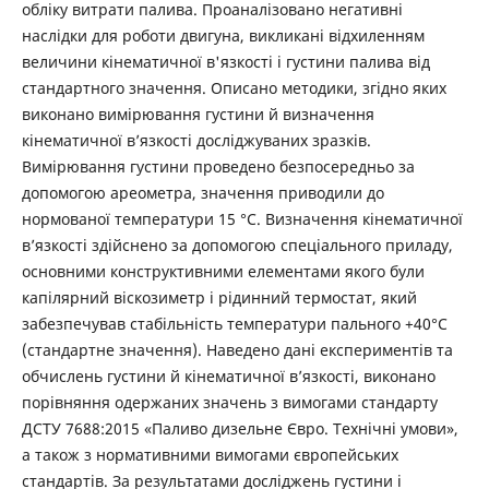
обліку витрати палива. Проаналізовано негативні
наслідки для роботи двигуна, викликані відхиленням
величини кінематичної в'язкості і густини палива від
стандартного значення. Описано методики, згідно яких
виконано вимірювання густини й визначення
кінематичної в’язкості досліджуваних зразків.
Вимірювання густини проведено безпосередньо за
допомогою ареометра, значення приводили до
нормованої температури 15 °С. Визначення кінематичної
в’язкості здійснено за допомогою спеціального приладу,
основними конструктивними елементами якого були
капілярний віскозиметр і рідинний термостат, який
забезпечував стабільність температури пального +40°С
(стандартне значення). Наведено дані експериментів та
обчислень густини й кінематичної в’язкості, виконано
порівняння одержаних значень з вимогами стандарту
ДСТУ 7688:2015 «Паливо дизельне Євро. Технічні умови»,
а також з нормативними вимогами європейських
стандартів. За результатами досліджень густини і