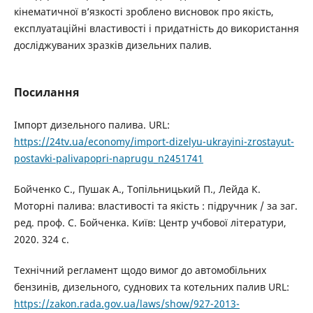
кінематичної в’язкості зроблено висновок про якість,
експлуатаційні властивості і придатність до використання
досліджуваних зразків дизельних палив.
Посилання
Імпорт дизельного палива. URL:
https://24tv.ua/economy/import-dizelyu-ukrayini-zrostayut-
postavki-palivapopri-naprugu_n2451741
Бойченко С., Пушак А., Топільницький П., Лейда К.
Моторні палива: властивості та якість : підручник / за заг.
ред. проф. С. Бойченка. Київ: Центр учбової літератури,
2020. 324 с.
Технічний регламент щодо вимог до автомобільних
бензинів, дизельного, суднових та котельних палив URL:
https://zakon.rada.gov.ua/laws/show/927-2013-