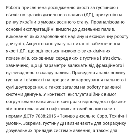
Робота присвячена дослідженню якості за густиною і
в’язкістю зразків дизельного палива (ДП), присутніх на
ринку України в умовах воєнного стану. Проаналізовано
основні експлуатаційні вимоги до дизельних палив,
виконання яких задовольняє надійну й економічну роботу
двигунів. Акцентовано увагу на питанні забезпечення
якості ДП, що оцінюється низкою фізико-хімічних
показників, основними серед яких є густина і в’язкість.
Зазначено, що ці параметри залежать від фракційного і
вуглеводневого складу палива. Проведено аналіз впливу
густини і в’язкості на процеси випаровування пального і
сумішоутворення, а також загалом на роботу паливної
системи двигуна. У контексті експлуатаційних вимог
обгрунтовано важливість контролю відповідності фізико-
хімічних показників нафтових автомобільних палив
нормам ДСТУ 7688:2015 «Паливо дизельне Євро. Технічні
умови». Зокрема, густину ДП визначають для розрахунку
дозувальних приладів систем живлення, а також для