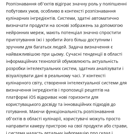
Розпізнавання об'єктів відіграє значну роль у поліпшенні
побутових умов, особливо в контексті розпізнавання
кулінарних інгредієнтів. Системи, здатні автоматично
визначати продукти на основі зображень за допомогою
нейронних мереж, мають потенціал значно спростити
приготування їжі і зробити його більш доступним і
зручним для багатьох людей. Задача визначення є
найважливішою при цьому. Сучасні тенденції в області
інформаційних технологій обумовлюють актуальність
розробки інтелектуальних систем, здатних аналізувати і
візуалізувати дані в реальному часі. У контексті
кулінарного світу, створення інтелектуальної системи для
визначення інгредієнтів і пропозиції рецептів на
платформі iOS відкриває нові горизонти для
користувацького досвіду та інноваційних підходів до
готування. Маючи функціональність розпізнавання
об'єктів в області кулінарії, користувачі можуть просто
направити камеру пристрою на свої продукти або страви,
і система надасть детальну інформацію про склад і