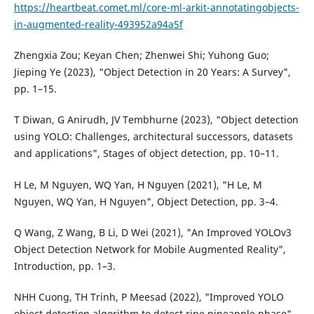
https://heartbeat.comet.ml/core-ml-arkit-annotatingobjects-
in-augmented-reality-493952a94a5f
Zhengxia Zou; Keyan Chen; Zhenwei Shi; Yuhong Guo;
Jieping Ye (2023), "Object Detection in 20 Years: A Survey",
pp. 1–15.
T Diwan, G Anirudh, JV Tembhurne (2023), "Object detection
using YOLO: Challenges, architectural successors, datasets
and applications", Stages of object detection, pp. 10–11.
H Le, M Nguyen, WQ Yan, H Nguyen (2021), "H Le, M
Nguyen, WQ Yan, H Nguyen", Object Detection, pp. 3–4.
Q Wang, Z Wang, B Li, D Wei (2021), "An Improved YOLOv3
Object Detection Network for Mobile Augmented Reality",
Introduction, pp. 1–3.
NHH Cuong, TH Trinh, P Meesad (2022), "Improved YOLO
object detection algorithm to detect ripe pineapple phase",