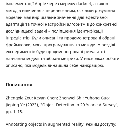
імплементації Apple через мережу darknet, а також
методів вивчення з перенесенням, оскільки розуміння
моделей має вирішальне значення для ефективної
адаптації та точної настройки алгоритмів до конкретної
дослідницької задачі – поліпшення ідентифікації
інгредієнтів. Були описані та продемонстровані обрані
фреймворки, мова програмування та методи. У розділі
експериментів буде продемонстровані результаті
навчання моделі та зібрані метрики. У висновках роботи
описано, яка модель винайшла себе найкращою.
Посилання
Zhengxia Zou; Keyan Chen; Zhenwei Shi; Yuhong Guo;
Jieping Ye (2023), "Object Detection in 20 Years: A Survey",
pp. 1–15.
Annotating objects in augmented reality. Режим доступу: