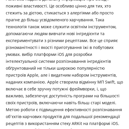
поживні властивості. Це особливо цінно для тих, хто
стежить за дієтою, стикається з алергіями або просто
прагне до більш усвідомленого харчування. Така
технологія також може служити освітнім інструментом,
допомагаючи людям вивчати нові інгредієнти та
експериментувати з різними рецептами. Все це сприяє
різноманітності і якості приготування їжі в побутових
умовах. вибір платформи iOS для розробки
інтелектуальної системи розпізнавання інгредієнтів
обґрунтований не тільки широкою популярністю
пристроїв Apple, але і видатним набором інструментів,
наданих компанією. Apple створила відмінну МП Swift, що
включає в себе зручну потужні фреймворки, і, що
важливо, забезпечує доступність програми на більшості
своїх пристроїв, включаючи навіть більш старі моделі.
Метою роботи є підвищення ефективності розпізнавання
об'єктів-харчових продуктів для подальшої рекомендації
рецептів з використанням стеку ARKit на платформі iOS.