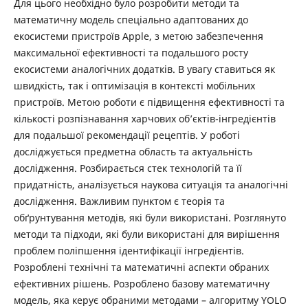
Для цього необхідно було розробити методи та
математичну модель спеціально адаптованих до
екосистеми пристроїв Apple, з метою забезпечення
максимальної ефективності та подальшого росту
екосистеми аналогічних додатків. В увагу ставиться як
швидкість, так і оптимізація в контексті мобільних
пристроїв. Метою роботи є підвищення ефективності та
кількості розпізнавання харчових обʼєктів-інгредієнтів
для подальшої рекомендації рецептів. У роботі
досліджується предметна область та актуальність
дослідження. Розбирається стек технологій та її
придатність, аналізується наукова ситуація та аналогічні
дослідження. Важливим пунктом є теорія та
обґрунтування методів, які були використані. Розглянуто
методи та підходи, які були використані для вирішення
проблем поліпшення ідентифікації інгредієнтів.
Розроблені технічні та математичні аспекти обраних
ефективних рішень. Розроблено базову математичну
модель, яка керує обраними методами – алгоритму YOLO