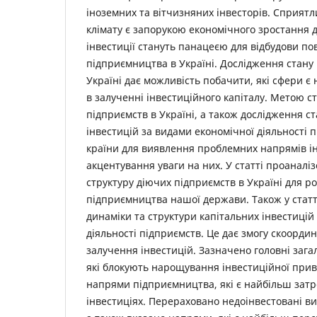
іноземних та вітчизняних інвесторів. Сприятл
клімату є запорукою економічного зростання
інвестиції стануть панацеєю для відбудови по
підприємництва в Україні. Дослідження стану 
Україні дає можливість побачити, які сфери 
в залученні інвестиційного капіталу. Метою ст
підприємств в Україні, а також дослідження с
інвестицій за видами економічної діяльності 
країни для виявлення проблемних напрямів ін
акцентування уваги на них. У статті проаналі
структуру діючих підприємств в Україні для р
підприємництва нашої держави. Також у статт
динаміки та структури капітальних інвестицій
діяльності підприємств. Це дає змогу скоорди
залучення інвестицій. Зазначено головні заг
які блокують нарощування інвестиційної прив
напрями підприємництва, які є найбільш зат
інвестиціях. Перераховано недоінвестовані ви