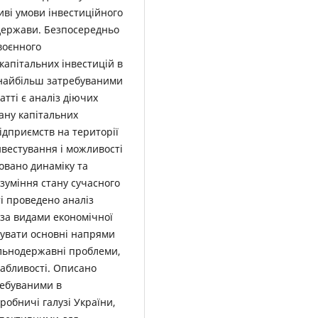
иві умови інвестиційного
 держави. Безпосередньо
воєнного
капітальних інвестицій в
є найбільш затребуваними
атті є аналіз діючих
тану капітальних
підприємств на території
вестування і можливості
зовано динаміку та
озуміння стану сучасного
і проведено аналіз
 за видами економічної
нувати основні напрями
альнодержавні проблеми,
абливості. Описано
ребуваними в
робничі галузі України,