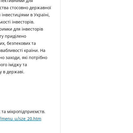
спективними для
вства стосовно державної
 інвестиціями в Україні,
кості інвесторів.
римки для інвесторів
гу приділено
их, безпекових та
ивабливості країни. На
о заходи, які потрібно
ого іміджу та
у в державі.
х та мікропідприємств.
u/menu_u/sze_20.htm