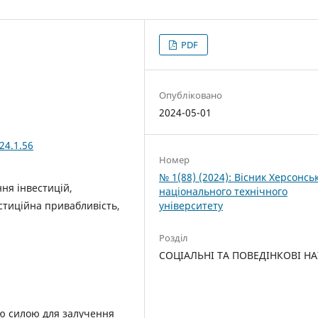
PDF
Опубліковано
2024-05-01
24.1.56
Номер
№ 1(88) (2024): Вісник Херсонсь
ння інвестицій,
національного технічного
університету
естиційна привабливість,
Розділ
СОЦІАЛЬНІ ТА ПОВЕДІНКОВІ Н
ою силою для залучення