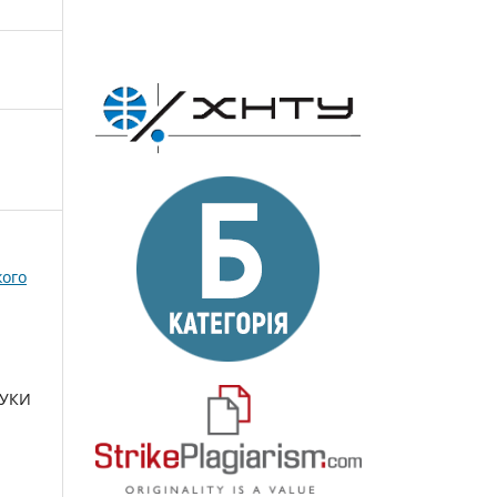
кого
АУКИ