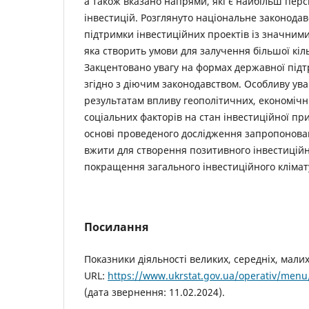
а також вказано напрями, які є найбільш пер
інвестицій. Розглянуто національне законода
підтримки інвестиційних проектів із значними
яка створить умови для залучення більшої кіль
Закцентовано увагу на формах державної підт
згідно з діючим законодавством. Особливу ува
результатам впливу геополітичних, економічн
соціальних факторів на стан інвестиційної пр
основі проведеного дослідження запропонован
вжити для створення позитивного інвестиційн
покращення загального інвестиційного клімат
Посилання
Показники діяльності великих, середніх, мали
URL:
https://www.ukrstat.gov.ua/operativ/men
(дата звернення: 11.02.2024).