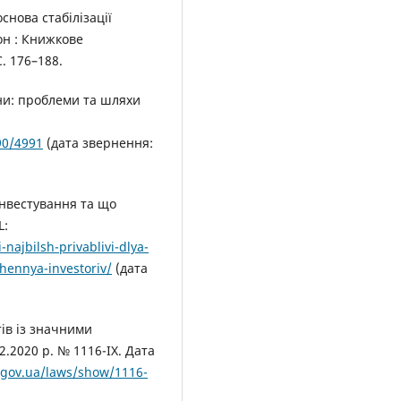
снова стабілізації
он : Книжкове
. 176–188.
їни: проблеми та шляхи
90/4991
(дата звернення:
інвестування та що
L:
najbilsh-privablivi-dlya-
hennya-investoriv/
(дата
ів із значними
2.2020 р. № 1116-ІХ. Дата
a.gov.ua/laws/show/1116-