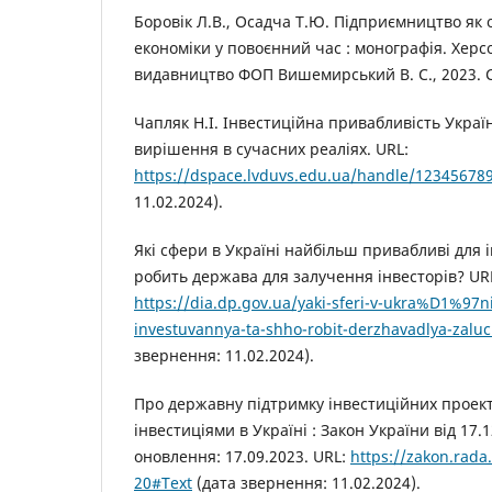
Боровік Л.В., Осадча Т.Ю. Підприємництво як о
економіки у повоєнний час : монографія. Херс
видавництво ФОП Вишемирський В. С., 2023. С
Чапляк Н.І. Інвестиційна привабливість Укра
вирішення в сучасних реаліях. URL:
https://dspace.lvduvs.edu.ua/handle/12345678
11.02.2024).
Які сфери в Україні найбільш привабливі для 
робить держава для залучення інвесторів? UR
https://dia.dp.gov.ua/yaki-sferi-v-ukra%D1%97ni-
investuvannya-ta-shho-robit-derzhavadlya-zaluc
звернення: 11.02.2024).
Про державну підтримку інвестиційних проект
інвестиціями в Україні : Закон України від 17.1
оновлення: 17.09.2023. URL:
https://zakon.rad
20#Text
(дата звернення: 11.02.2024).