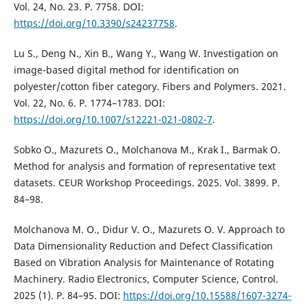
Vol. 24, No. 23. P. 7758. DOI:
https://doi.org/10.3390/s24237758
.
Lu S., Deng N., Xin B., Wang Y., Wang W. Investigation on
image-based digital method for identification on
polyester/cotton fiber category. Fibers and Polymers. 2021.
Vol. 22, No. 6. P. 1774–1783. DOI:
https://doi.org/10.1007/s12221-021-0802-7
.
Sobko O., Mazurets O., Molchanova M., Krak I., Barmak O.
Method for analysis and formation of representative text
datasets. CEUR Workshop Proceedings. 2025. Vol. 3899. P.
84–98.
Molchanova M. O., Didur V. O., Mazurets O. V. Approach to
Data Dimensionality Reduction and Defect Classification
Based on Vibration Analysis for Maintenance of Rotating
Machinery. Radio Electronics, Computer Science, Control.
2025 (1). P. 84–95. DOI:
https://doi.org/10.15588/1607-3274-