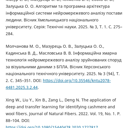
Залуцька О. О. Алгоритми та програмна архітектура
інформаційної системи нейромережевого аналізу постави
людини. Вісник Хмельницького національного
університету. Серія: Технічні науки. 2025. № 3, Т. 1. С. 275–
284.
Молчанова М. О., Мазурець О. В., Залуцька О. О.,
Кадинська В. Д., Масловська В. В. Інформаційна хмарна
технологія нейромережевого аналізу зруйнованих споруд
за візуальними даними з БПЛА. Вісник Херсонського
національного технічного університету. 2025. № 3 (94), Т.
2. С. 345–351. DOI:
https://doi.org/10.35546/kntu2078-
4481.2025.3.2.44
.
Xing W., Liu Y., Xin B., Zang L., Deng N. The application of
deep and transfer learning for identifying cashmere and
wool fibers. Journal of Natural Fibers. 2022. Vol. 19, No. 1. P.
88–104. DOI:
https://doi.org/10.1080/15440478.2020.1727817
.