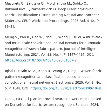
Mazurets O., Zalutska O., Molchanova M., Sobko O.,
Bukhantsova L., Zakharkevich O. Deep Learning-Driven
Fabric Classification: Distinguishing Natural and Synthetic
Materials. CEUR Workshop Proceedings. 2025. Vol. 4164. P.
39–51.
Meng S., Pan R., Gao W., Zhou J., Wang J., He W. A multi-task
and multi-scale convolutional neural network for automatic
recognition of woven fabric pattern. Journal of Intelligent
Manufacturing. 2021. Vol. 32, No. 4. P. 1147–1161. DOI:
https://doi.org/10.1007/s10845-020-01607-9
.
Iqbal Hussain M. A., Khan B., Wang Z., Ding S. Woven fabric
pattern recognition and classification based on deep
convolutional neural networks. Electronics. 2020. Vol. 9, No.
6. P. 1048. DOI:
https://doi.org/10.3390/electronics9061048
.
Tan L., Fu Q., Li J. An improved neural network model based
on DenseNet for fabric texture recognition. Sensors. 2024.