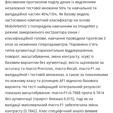
фіксованим протоколом поділу даних із виділенням
незалежної тестової множини 50% та навчальної та
валідаційної частин 40%/10%. Як базову модель
застосовано компактний класифікатор на основі
MobileNetV2 з попереднім навчанням на ImageNet у
режимі замороженого екстрактора ознак і
класифікаційної голови, навчання проводили протягом 3
епох за незмінних гіперпараметрів. Порівняно п’ять
типів аугментації (горизонтальне віддзеркалення,
поворот, масштабування, зміна контрасту, зсув) із
базовим варіантом без аугментації; якість оцінювали за
accuracy та macro-Precision, macro-Recall, macro-F1 на
валідаційній і тестовій множинах, а також за показниками
по кожному класу та різницею ΔF1 відносно базового
варіанта. На тесті найкращий інтегральний результат
показало масштабування: macro-F1=0.7968 проти 0.7814
без аугментації (приріст близько 0.015), тоді як на
валідації максимальний macro-F1 забезпечила зміна
контрасту (0.7842). Клас-специфічний аналіз виявив