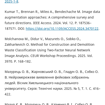
2025-1-8
.
Kumar T., Brennan R., Mileo A., Bendechache M. Image data
augmentation approaches: A comprehensive survey and
future directions. IEEE Access. 2024. Vol. 12. P. 187536–
187571. DOI:
https://doi.org/10.1109/ACCESS.2024.3470122
.
Molchanova M., Didur V., Mazurets O., Sobko O.,
Zakharkevich O. Method for Construction and Demolition
Waste Classification Using Two-Factor Neural Network
Image Analysis. CEUR Workshop Proceedings. 2025. Vol.
3970. P. 168–182.
Мазурець О. В., Жарновський О. В., Гладун О. В., Собко О.
В. Нейромережеве виявлення фейкових зображень
людей. Вісник Хмельницького національного
університету. Серія: Технічні науки. 2025. № 5, Т. 1. С. 416–
422.
Мазур Є. В., Мазурець О. В., Кліменко В. І., Собко О. В.,