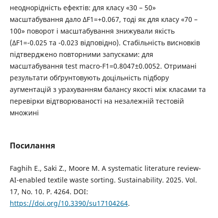
неоднорідність ефектів: для класу «30 – 50»
масштабування дало ΔF1=+0.067, тоді як для класу «70 –
100» поворот і масштабування знижували якість
(ΔF1=-0.025 та -0.023 відповідно). Стабільність висновків
підтверджено повторними запусками: для
масштабування test macro-F1=0.8047±0.0052. Отримані
результати обґрунтовують доцільність підбору
аугментацій з урахуванням балансу якості між класами та
перевірки відтворюваності на незалежній тестовій
множині
Посилання
Faghih E., Saki Z., Moore M. A systematic literature review-
AI-enabled textile waste sorting. Sustainability. 2025. Vol.
17, No. 10. P. 4264. DOI:
https://doi.org/10.3390/su17104264
.