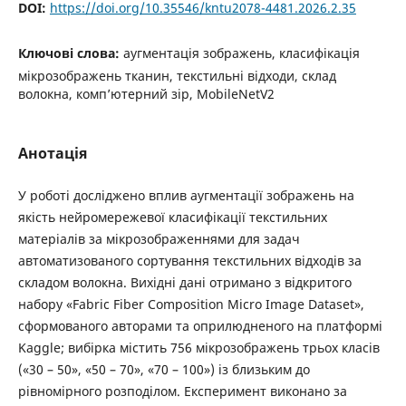
DOI:
https://doi.org/10.35546/kntu2078-4481.2026.2.35
Ключові слова:
аугментація зображень, класифікація
мікрозображень тканин, текстильні відходи, склад
волокна, комп’ютерний зір, MobileNetV2
Анотація
У роботі досліджено вплив аугментації зображень на
якість нейромережевої класифікації текстильних
матеріалів за мікрозображеннями для задач
автоматизованого сортування текстильних відходів за
складом волокна. Вихідні дані отримано з відкритого
набору «Fabric Fiber Composition Micro Image Dataset»,
сформованого авторами та оприлюдненого на платформі
Kaggle; вибірка містить 756 мікрозображень трьох класів
(«30 – 50», «50 – 70», «70 – 100») із близьким до
рівномірного розподілом. Експеримент виконано за