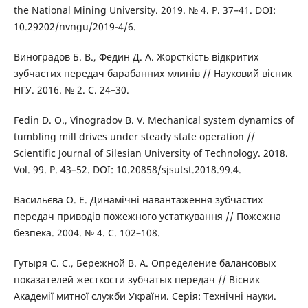
the National Mining University. 2019. № 4. P. 37–41. DOI:
10.29202/nvngu/2019-4/6.
Виноградов Б. В., Федин Д. А. Жорсткість відкритих
зубчастих передач барабанних млинів // Науковий вісник
НГУ. 2016. № 2. С. 24–30.
Fedin D. O., Vinogradov B. V. Mechanical system dynamics of
tumbling mill drives under steady state operation //
Scientific Journal of Silesian University of Technology. 2018.
Vol. 99. P. 43–52. DOI: 10.20858/sjsutst.2018.99.4.
Васильєва О. Е. Динамічні навантаження зубчастих
передач приводів пожежного устаткування // Пожежна
безпека. 2004. № 4. С. 102–108.
Гутыря С. С., Бережной В. А. Определение балансовых
показателей жесткости зубчатых передач // Вісник
Академії митної служби України. Серія: Технічні науки.