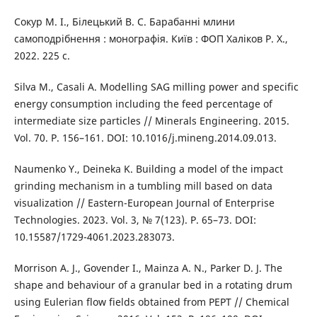
Сокур М. І., Білецький В. С. Барабанні млини
самоподрібнення : монографія. Київ : ФОП Халіков Р. Х.,
2022. 225 с.
Silva M., Casali A. Modelling SAG milling power and specific
energy consumption including the feed percentage of
intermediate size particles // Minerals Engineering. 2015.
Vol. 70. P. 156–161. DOI: 10.1016/j.mineng.2014.09.013.
Naumenko Y., Deineka K. Building a model of the impact
grinding mechanism in a tumbling mill based on data
visualization // Eastern-European Journal of Enterprise
Technologies. 2023. Vol. 3, № 7(123). P. 65–73. DOI:
10.15587/1729-4061.2023.283073.
Morrison A. J., Govender I., Mainza A. N., Parker D. J. The
shape and behaviour of a granular bed in a rotating drum
using Eulerian flow fields obtained from PEPT // Chemical