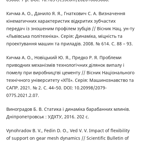
Кичма А. О., Данило Я. Я., Гнаткович С. А. Визначення
кінематичних характеристик відкритих зубчастих
передач із зношеним профілем зубців // Вісник Нац. ун-ту
«Львівська політехніка». Серія: Динаміка, міцність та
проектування машин та приладів. 2008. № 614. С. 88 – 93.
Кичма А. О., Новіцький Ю. Я., Предко Р. Я. Проблеми
приводних механізмів технологічних ділянок випалу і
помелу при виробництві цементу // Вісник Національного
технічного університету «ХПІ». Серія: Машинознавство та
САПР. 2021. № 2. С. 44–50. DOI: 10.20998/2079-
0775.2021.2.07.
Виноградов Б. В. Статика і динаміка барабанних млинів.
Дніпропетровськ : УДХТУ, 2016. 202 с.
Vynohradov B. V., Fedin D. O., Ved V. V. Impact of flexibility
of support on gear mesh dynamics // Scientific Bulletin of