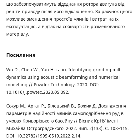
що забезпечуватимуть відєднання ротора двигуна від
решти приводу після його відключення. За рахунок цього
можливе зменшення простоїв млинів і витрат на їх
експлуатацію, а відтак на собівартість розмелюваного
матеріалу.
Посилання
Wu D., Chen W., Yan H. та ін. Identifying grinding mill
dynamics using acoustic beamforming and numerical
modelling // Powder Technology. 2020. DOI:
10.1016/j.powtec.2020.05.092.
Сокур М., Аргат Р., Білецький В., Божик Д. Дослідження
параметрів надійності млинів самоподрібнення руд в
умовах Криворізького басейну // Вісник КрНУ імені
Михайла Остроградського. 2022. Вип. 2(133). С. 108–115.
DOI: 10.32782/1995-0519.2022.2.14.