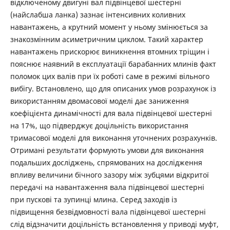
відключеному двигуні вал підвінцевої шестерні
(найслабша ланка) зазнає інтенсивних коливних
навантажень, а крутний момент у ньому змінюється за
знакозмінним асиметричним циклом. Такий характер
навантажень прискорює виникнення втомних тріщин і
пояснює наявний в експлуатації барабанних млинів факт
поломок цих валів при їх роботі саме в режимі вільного
вибігу. Встановлено, що для описаних умов розрахунок із
використанням двомасової моделі дає заниження
коефіцієнта динамічності для вала підвінцевої шестерні
на 17%, що підверджує доцільність використання
тримасової моделі для виконання уточнених розрахунків.
Отримані результати формують умови для виконання
подальших досліджень, спрямованих на дослідження
впливу величини бічного зазору між зубцями відкритої
передачі на навантаження вала підвінцевої шестерні
при пускові та зупинці млина. Серед заходів із
підвищення безвідмовності вала підвінцевої шестерні
слід відзначити доцільність встановлення у приводі муфт,