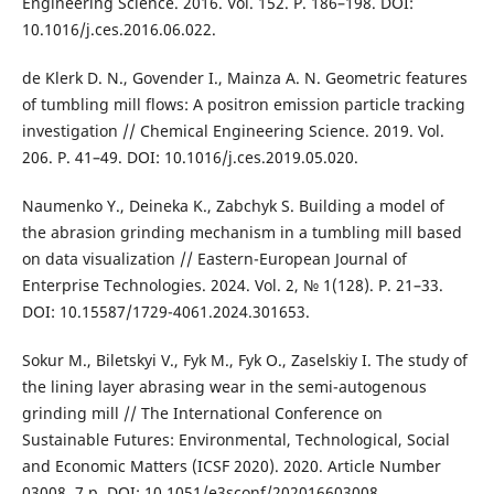
Engineering Science. 2016. Vol. 152. P. 186–198. DOI:
10.1016/j.ces.2016.06.022.
de Klerk D. N., Govender I., Mainza A. N. Geometric features
of tumbling mill flows: A positron emission particle tracking
investigation // Chemical Engineering Science. 2019. Vol.
206. P. 41–49. DOI: 10.1016/j.ces.2019.05.020.
Naumenko Y., Deineka K., Zabchyk S. Building a model of
the abrasion grinding mechanism in a tumbling mill based
on data visualization // Eastern-European Journal of
Enterprise Technologies. 2024. Vol. 2, № 1(128). P. 21–33.
DOI: 10.15587/1729-4061.2024.301653.
Sokur M., Biletskyi V., Fyk M., Fyk O., Zaselskiy I. The study of
the lining layer abrasing wear in the semi-autogenous
grinding mill // The International Conference on
Sustainable Futures: Environmental, Technological, Social
and Economic Matters (ICSF 2020). 2020. Article Number
03008. 7 p. DOI: 10.1051/e3sconf/202016603008.