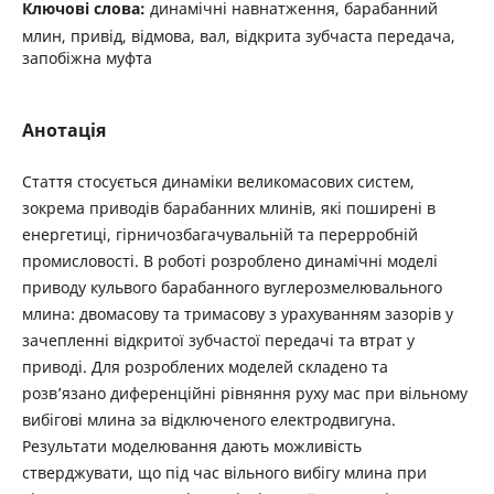
Ключові слова:
динамічні навнатження, барабанний
млин, привід, відмова, вал, відкрита зубчаста передача,
запобіжна муфта
Анотація
Стаття стосується динаміки великомасових систем,
зокрема приводів барабанних млинів, які поширені в
енергетиці, гірничозбагачувальній та перерробній
промисловості. В роботі розроблено динамічні моделі
приводу кульвого барабанного вуглерозмелювального
млина: двомасову та тримасову з урахуванням зазорів у
зачепленні відкритої зубчастої передачі та втрат у
приводі. Для розроблених моделей складено та
розв’язано диференційні рівняння руху мас при вільному
вибігові млина за відключеного електродвигуна.
Результати моделювання дають можливість
стверджувати, що під час вільного вибігу млина при