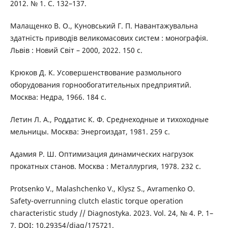
2012. № 1. С. 132–137.
Малащенко В. О., Куновський Г. П. Навантажувальна
здатність приводів великомасових систем : монографія.
Львів : Новий Світ – 2000, 2022. 150 с.
Крюков Д. К. Усовершенствование размольного
оборудования горнообогатительных предприятий.
Москва: Недра, 1966. 184 с.
Летин Л. А., Роддатис К. Ф. Среднеходные и тихоходные
мельницы. Москва: Энергоиздат, 1981. 259 с.
Адамия Р. Ш. Оптимизация динамических нагрузок
прокатных станов. Москва : Металлургия, 1978. 232 с.
Protsenko V., Malashchenko V., Klysz S., Avramenko O.
Safety-overrunning clutch elastic torque operation
characteristic study // Diagnostyka. 2023. Vol. 24, № 4. P. 1–
7. DOI: 10.29354/diag/175721.