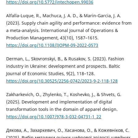
https://doi.org/10.5772/intechopen.99036
Alfalla-Luque, R., Machuca, J. A. D., & Marin-Garcia, J. A.
(2023). Supply chain agility and performance: evidence from
a meta-analysis. International Journal of Operations &
Production Management, 43(10), 1587–1615.
https://doi.org/10.1108/IJOPM-09-2022-0573
Derman, L., Skovronskyi, B., & Rusakov, S. (2023). Fashion
industry in Ukraine: development and prospects. Baltic
Journal of Economic Studies, 9(2), 118–128.
https://doi.org/10.30525/2256-0742/2023-9-2-118-128
Zakharkevich, O., Zhylenko, T., Koshevko, J., & Shvets, G.
(2025). Development and implementation of digital
transformation tools in the domain of apparel design.
https://doi.org/10.1007/978-3-032-04731-1_22
Дякова, А., Захаркевич, О., Хасанова, О., & Кожевніков, С.
(2025). Вибір методики оцінки цифрової зрілості швейних