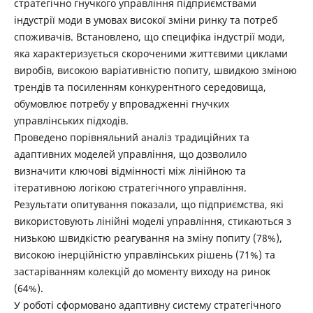
стратегічно гнучкого управління підприємствами
індустрії моди в умовах високої зміни ринку та потреб
споживачів. Встановлено, що специфіка індустрії моди,
яка характеризується скороченими життєвими циклами
виробів, високою варіативністю попиту, швидкою зміною
трендів та посиленням конкурентного середовища,
обумовлює потребу у впровадженні гнучких
управлінських підходів.
Проведено порівняльний аналіз традиційних та
адаптивних моделей управління, що дозволило
визначити ключові відмінності між лінійною та
ітеративною логікою стратегічного управління.
Результати опитування показали, що підприємства, які
використовують лінійні моделі управління, стикаються з
низькою швидкістю реагування на зміну попиту (78%),
високою інерційністю управлінських рішень (71%) та
застаріванням колекцій до моменту виходу на ринок
(64%).
У роботі сформовано адаптивну систему стратегічного