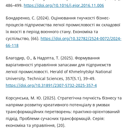
486–499.
https://doi.org/10.1016/j.ejor.2016.11.006
Бондаренко, С. (2024). Оцінювання гнучкості бізнес-
процесів підприємства легкої промисловості як складової
їх якості в період воєнного стану. Економіка та
суспільство, (66).
https://doi.org/10.32782/2524-0072/2024-
66-118
Благодир, О., & Надопта, Т. (2025). Формування
варіативності управління запасами для підприємств
легкої промисловості. Herald of Khmelnytskyi National
University. Technical Sciences, 357(5.1), 39–49.
https://doi.org/10.31891/2307-5732-2025-357-4
Корсунська, М. Ю. (2025). Стратегічна гнучкість бізнесу та
напрями розвитку креативного потенціалу в умовах
трансформаційних перетворень: практико-орієнтований
підхід. Проблеми сучасних трансформацій. Серія:
економіка та управління, (20).