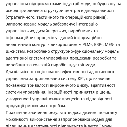
управління підприємствами індустрії моди, побудовану на
основі трирівневої структури центрів відповідальності
(стратегічного, тактичного та операційного рівнів).
Запропонована модель забезпечує інтеграцію
управлінських, дизайнерських, виробничих та
інформаційних процесів у єдиний інформаційно-
аналітичний контур із використанням PLM-, ERP-, MES- та
BI-систем. Розроблено структурно-функціональну модель
адаптивної системи управління процесами розробки та
виробництва колекцій виробів індустрії моди.
Для кількісного оцінювання ефективності адаптивного
управління запропоновано систему KPI, що включає
показники тривалості виробничого циклу, адаптивності
системи управління, інерційності прийняття рішень,
узгодженості управлінських процесів та відповідності
продукції ринковим потребам.
Практичне значення результатів дослідження полягає у
можливості використання запропонованої моделі для
підвищення адаптивності підприємств індустрії моди,