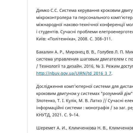
Димко С.С. Система керування кроковим двигу
мікроконтролера та персонального комп’ютер
міжнародної наково-технічної конференції мол
і студентів. Сучасні проблеми елетроенерготе
Київ: «Політехніка», 2008. C. 308–311.
Бакалин А. Р., Миронец В. В., Голубев Л. П. 
система управления шаговым двигателем c 
/ Технології та дизайн. 2016, № 3. Режим досту
http://nbuv.gov.ua/UJRN/td_2016_3_7
.
Дослідження комп’ютерної системи для диста
кроковим двигуном у системах "розумний дім" /
Злотенко, Т. І. Кулік, М. В. Латко // Сучасні ел
інформаційні системи : монографія / за заг. ред
КНУТД, 2021. С. 9–14.
Шеремет А. И., Климченкова Н. В., Климченко