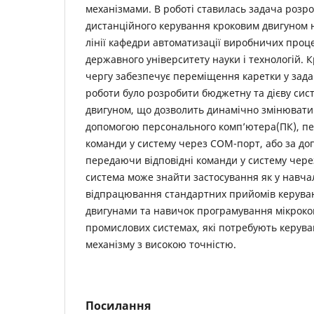
механізмами. В роботі ставилась задача розр
дистанційного керування кроковим двигуном 
лінії кафедри автоматизації виробничих проце
державного університету науки і технологій. 
чергу забезпечує переміщення каретки у зад
роботи було розробити бюджетну та дієву сис
двигуном, що дозволить динамічно змінювати
допомогою персонального комп’ютера(ПК), пе
команди у систему через COM-порт, або за д
передаючи відповідні команди у систему через
система може знайти застосування як у навча
відпрацювання стандартних прийомів керува
двигунами та навичок програмування мікроконт
промислових системах, які потребують керув
механізму з високою точністю.
Посилання