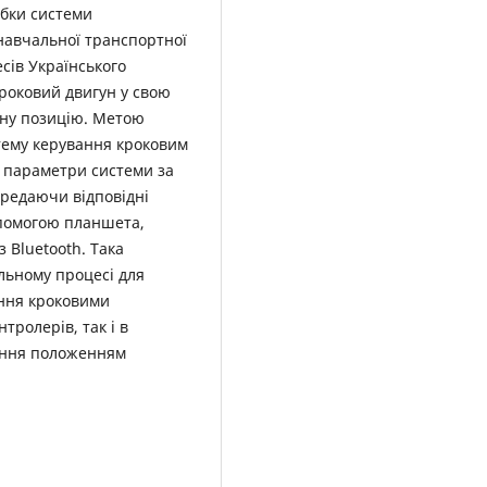
обки системи
навчальної транспортної
сів Українського
Кроковий двигун у свою
ану позицію. Метою
тему керування кроковим
 параметри системи за
редаючи відповідні
опомогою планшета,
 Bluetooth. Така
льному процесі для
ння кроковими
ролерів, так і в
ання положенням