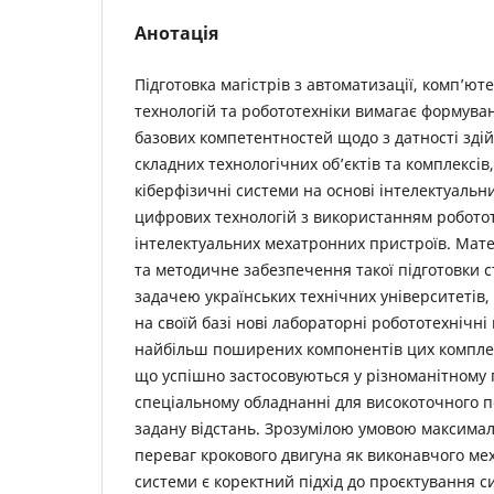
Анотація
Підготовка магістрів з автоматизації, комп’ют
технологій та робототехніки вимагає формуван
базових компетентностей щодо з датності зд
складних технологічних об’єктів та комплексі
кіберфізичні системи на основі інтелектуальн
цифрових технологій з використанням робото
інтелектуальних мехатронних пристроїв. Мат
та методичне забезпечення такої підготовки с
задачею українських технічних університетів,
на своїй базі нові лабораторні робототехнічні
найбільш поширених компонентів цих комплекс
що успішно застосовуються у різноманітному 
спеціальному обладнанні для високоточного п
задану відстань. Зрозумілою умовою максимал
переваг крокового двигуна як виконавчого ме
системи є коректний підхід до проєктування 