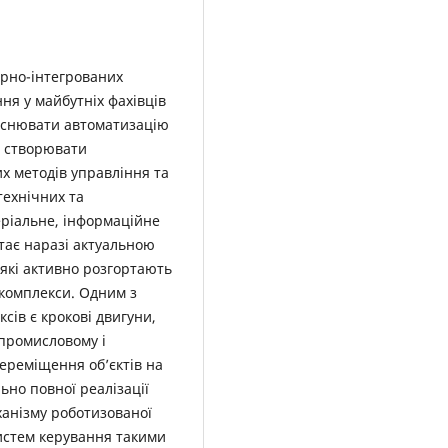
ерно-інтегрованих
ня у майбутніх фахівців
ійснювати автоматизацію
в, створювати
их методів управління та
технічних та
еріальне, інформаційне
тає наразі актуальною
 які активно розгортають
 комплекси. Одним з
ів є крокові двигуни,
промисловому і
ереміщення об’єктів на
ьно повної реалізації
ханізму роботизованої
систем керування такими