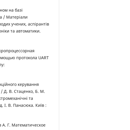
ном на базі
а / Матеріали
одих учених, аспірантів
хніки та автоматики.
Микропроцессорная
помощью протокола UART
пу:
нційного керування
 Д. В. Стаценко, Б. М.
ектромеханічні та
. І. В. Панасюка. Київ :
в А. Г. Математическое