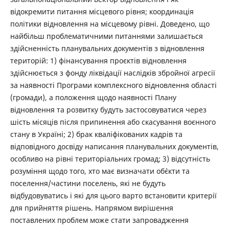
відокремити питання місцевого рівня; координація
політики відновлення на місцевому рівні. Доведено, що
найбільш проблематичними питаннями залишається
здійсненність планувальних документів з відновлення
територій: 1) фінансування проєктів відновлення
здійснюється з фонду ліквідації наслідків збройної агресії
за наявності Програми комплексного відновлення області
(громади), а положення щодо наявності Плану
відновлення та розвитку будуть застосовуватися через
шість місяців після припинення або скасування воєнного
стану в Україні; 2) брак кваліфікованих кадрів та
відповідного досвіду написання планувальних документів,
особливо на рівні територіальних громад; 3) відсутність
розуміння щодо того, хто має визначати об`єкти та
поселення/частини поселень, які не будуть
відбудовуватись і які для цього варто встановити критерії
для прийняття рішень. Напрямом вирішення
поставлених проблем може стати запровадження