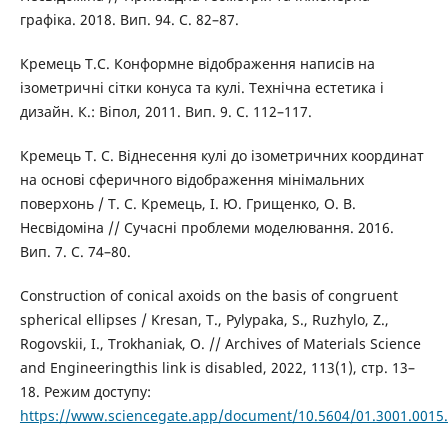
графіка. 2018. Вип. 94. С. 82–87.
Кремець Т.С. Конформне відображення написів на
ізометричні сітки конуса та кулі. Технічна естетика і
дизайн. К.: Віпол, 2011. Вип. 9. С. 112–117.
Кремець Т. С. Віднесення кулі до ізометричних координат
на основі сферичного відображення мінімальних
поверхонь / Т. С. Кремець, І. Ю. Грищенко, О. В.
Несвідоміна // Сучасні проблеми моделювання. 2016.
Вип. 7. С. 74–80.
Construction of conical axoids on the basis of congruent
spherical ellipses / Kresan, T., Pylypaka, S., Ruzhylo, Z.,
Rogovskii, I., Trokhaniak, O. // Archives of Materials Science
and Engineeringthis link is disabled, 2022, 113(1), стр. 13–
18. Режим доступу:
https://www.sciencegate.app/document/10.5604/01.3001.0015