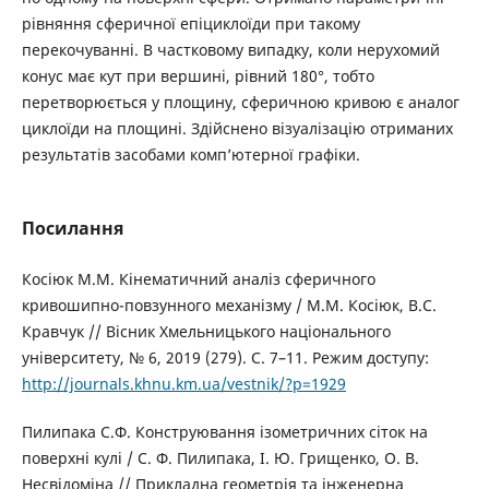
рівняння сферичної епіциклоїди при такому
перекочуванні. В частковому випадку, коли нерухомий
конус має кут при вершині, рівний 180°, тобто
перетворюється у площину, сферичною кривою є аналог
циклоїди на площині. Здійснено візуалізацію отриманих
результатів засобами комп’ютерної графіки.
Посилання
Косіюк М.М. Кінематичний аналіз сферичного
кривошипно-повзунного механізму / М.М. Косіюк, В.С.
Кравчук // Вісник Хмельницького національного
університету, № 6, 2019 (279). С. 7–11. Режим доступу:
http://journals.khnu.km.ua/vestnik/?p=1929
Пилипака С.Ф. Конструювання ізометричних сіток на
поверхні кулі / С. Ф. Пилипака, І. Ю. Грищенко, О. В.
Несвідоміна // Прикладна геометрія та інженерна