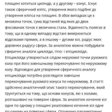
площині котиться циліндр, а у другому – конус. Існує
також сферичний еліпс, утворення якого подібне до
утворення еліпса на площині. В обох випадках це є
множина точок, сума відстаней від яких до двох
фіксованих точок є величина стала. Відмінність полягає в
тому, що в одному випадку відстані вимірюються
відрізками прямих, а в іншому – дугами кіл, радіус яких
дорівнює радіусу сфери. За аналогією можна побудувати
сферичні аналоги циклоїди, гіпо- і епіциклоїди.
Епіциклоїда утворюється слідом нерухомої точки рухомого
кола при його зовнішньому перекочуванні по нерухомому
колу. Відповідно для утворення сферичного аналогу
епіциклоїди потрібно розглядати зовнішнє
перекочування рухомого конуса по нерухомому. В статті
здійснено аналітичний опис такого перекочування, який
ґрунтується на тому, що основи конусів, які є колами,
розташовані на поверхні сфери. За аналогією кочення кіл
одне по одному у площині реалізовано кочення кіл одне
по одному на поверхні сфери. Отримано параметричні