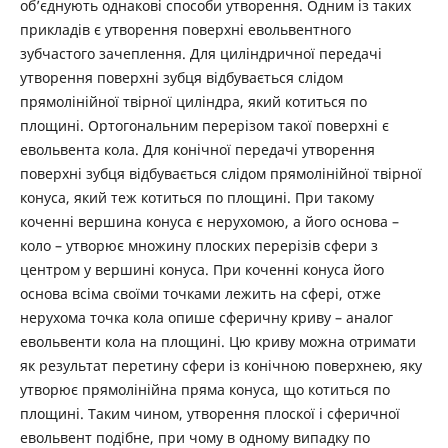
об’єднують однакові способи утворення. Одним із таких
прикладів є утворення поверхні евольвентного
зубчастого зачеплення. Для циліндричної передачі
утворення поверхні зубця відбувається слідом
прямолінійної твірної циліндра, який котиться по
площині. Ортогональним перерізом такої поверхні є
евольвента кола. Для конічної передачі утворення
поверхні зубця відбувається слідом прямолінійної твірної
конуса, який теж котиться по площині. При такому
коченні вершина конуса є нерухомою, а його основа –
коло – утворює множину плоских перерізів сфери з
центром у вершині конуса. При коченні конуса його
основа всіма своїми точками лежить на сфері, отже
нерухома точка кола опише сферичну криву – аналог
евольвенти кола на площині. Цю криву можна отримати
як результат перетину сфери із конічною поверхнею, яку
утворює прямолінійна пряма конуса, що котиться по
площині. Таким чином, утворення плоскої і сферичної
евольвент подібне, при чому в одному випадку по