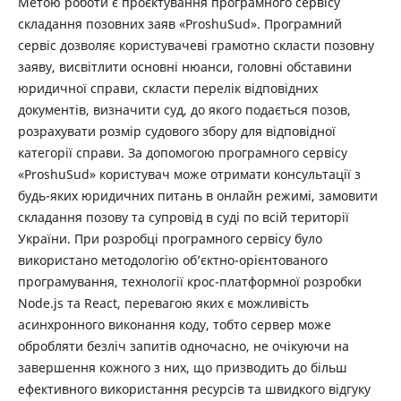
Метою роботи є проєктування програмного сервісу
складання позовних заяв «ProshuSud». Програмний
сервіс дозволяє користувачеві грамотно скласти позовну
заяву, висвітлити основні нюанси, головні обставини
юридичної справи, скласти перелік відповідних
документів, визначити суд, до якого подається позов,
розрахувати розмір судового збору для відповідної
категорії справи. За допомогою програмного сервісу
«ProshuSud» користувач може отримати консультації з
будь-яких юридичних питань в онлайн режимі, замовити
складання позову та супровід в суді по всій території
України. При розробці програмного сервісу було
використано методологію об’єктно-орієнтованого
програмування, технології крос-платформної розробки
Node.js та React, перевагою яких є можливість
асинхронного виконання коду, тобто сервер може
обробляти безліч запитів одночасно, не очікуючи на
завершення кожного з них, що призводить до більш
ефективного використання ресурсів та швидкого відгуку