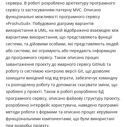
сервера. В роботі розроблено архітектуру програмного
сервісу із застосуванням патерну MVC. Описано
функціональні можливості програмного сервісу
«ProshuSud». Побудовано діаграму варіантів
використання в UML, на якій відображено взаємодію між
варіантами використання, що представляють функції
системи, та дійовими особами, які представляють людей
або системи, які отримують або передають інформацію
до програмного сервісу. Також описано процес
завантаження проєкту до хмарного сервісу GitHub та
роботу із системою контролю версії Git, що дозволяє
захищати вихідний код від втрати, забезпечує командну
та розподілену роботу та допомагає скасувати зміни, що
зроблені у проєкті. Також в роботі розроблено БД
програмного сервісу, описано файлову структуру проєкту,
розроблено інтерфейс користувача, наведено програмні
методи роботи з формами та описано процес керування
функціональними компонентами, що були використані
при розробці проєкту.