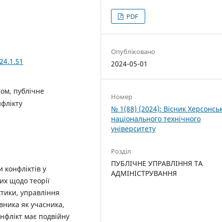
PDF
Опубліковано
24.1.51
2024-05-01
том, публічне
Номер
нфлікту
№ 1(88) (2024): Вісник Херсонсь
національного технічного
університету
Розділ
ПУБЛІЧНЕ УПРАВЛІННЯ ТА
и конфліктів у
АДМІНІСТРУВАННЯ
их щодо теорії
ктики, управління
івника як учасника,
онфлікт має подвійну