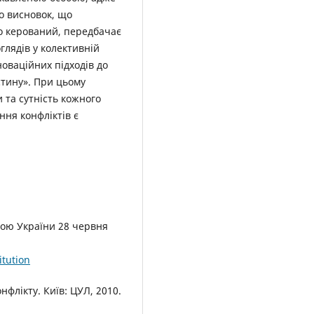
но висновок, що
о керований, передбачає
глядів у колективній
новаційних підходів до
стину». При цьому
 та сутність кожного
ня конфліктів є
дою України 28 червня
tution
нфлікту. Київ: ЦУЛ, 2010.