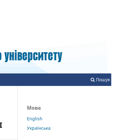
Зареєструватися
Увійти
Пошук
Мова
English
І
Українська