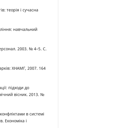
ів: теорія і сучасна
авління: навчальний
рсонал. 2003. № 4–5. С.
арків: ХНАМГ, 2007. 164
ції: підходи до
ічний вісник. 2013. №
 конфліктами в системі
. Економіка і