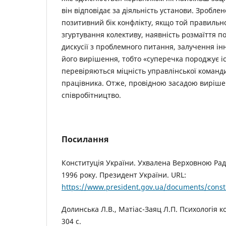
він відповідає за діяльність установи. Зробле
позитивний бік конфлікту, якщо той правильн
згуртування колективу, наявність розмаїття по
дискусії з проблемного питання, залучення ін
його вирішення, тобто «суперечка породжує і
перевіряються міцність управлінської команди
працівника. Отже, провідною засадою вирішен
співробітництво.
Посилання
Конституція України. Ухвалена Верховною Ра
1996 року. Президент України. URL:
https://www.president.gov.ua/documents/consti
Долинська Л.В., Матіас-Заяц Л.П. Психологія ко
304 с.