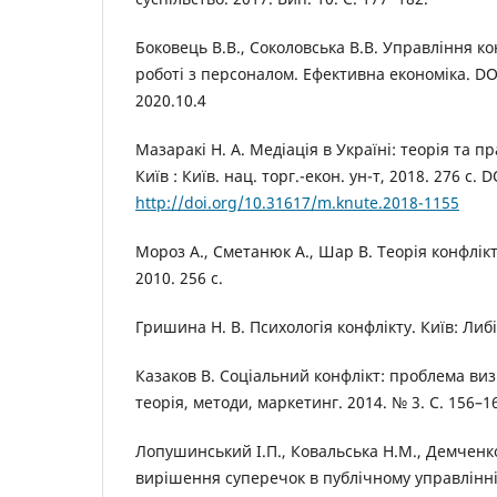
Боковець В.В., Соколовська В.В. Управління к
роботі з персоналом. Ефективна економіка. DО
2020.10.4
Мазаракі Н. А. Медіація в Україні: теорія та п
Київ : Київ. нац. торг.-екон. ун-т, 2018. 276 с. D
http://doi.org/10.31617/m.knute.2018-1155
Мороз А., Сметанюк А., Шар В. Теорія конфлікт
2010. 256 с.
Гришина Н. В. Психологія конфлікту. Київ: Либід
Казаков В. Соціальний конфлікт: проблема виз
теорія, методи, маркетинг. 2014. № 3. С. 156–1
Лопушинський І.П., Ковальська Н.М., Демченко
вирішення суперечок в публічному управлінні