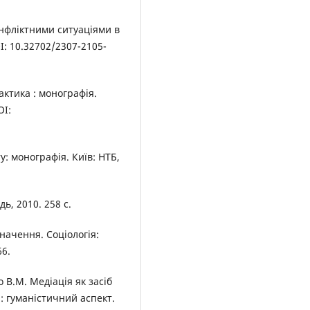
онфліктними ситуаціями в
І: 10.32702/2307-2105-
рактика : монографія.
OI:
у: монографія. Київ: НТБ,
ь, 2010. 258 с.
начення. Соціологія:
66.
 В.М. Медіація як засіб
: гуманістичний аспект.