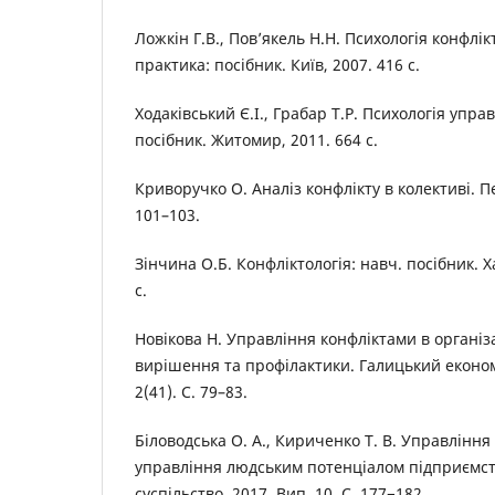
Ложкін Г.В., Пов’якель Н.Н. Психологія конфлікт
практика: посібник. Київ, 2007. 416 с.
Ходаківський Є.І., Грабар Т.Р. Психологія упр
посібник. Житомир, 2011. 664 с.
Криворучко О. Аналіз конфлікту в колективі. Пе
101–103.
Зінчина О.Б. Конфліктологія: навч. посібник. Х
с.
Новікова Н. Управління конфліктами в організа
вирішення та профілактики. Галицький економ
2(41). С. 79–83.
Біловодська О. А., Кириченко Т. В. Управління
управління людським потенціалом підприємств
суспільство. 2017. Вип. 10. С. 177−182.