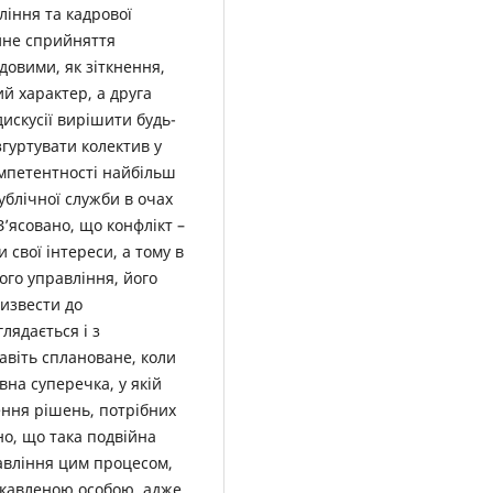
ління та кадрової
йне сприйняття
довими, як зіткнення,
ий характер, а друга
искусії вирішити будь-
згуртувати колектив у
омпетентності найбільш
ублічної служби в очах
З’ясовано, що конфлікт –
и свої інтереси, а тому в
ого управління, його
извести до
лядається і з
авіть сплановане, коли
вна суперечка, у якій
ення рішень, потрібних
ено, що така подвійна
авління цим процесом,
ікавленою особою, адже