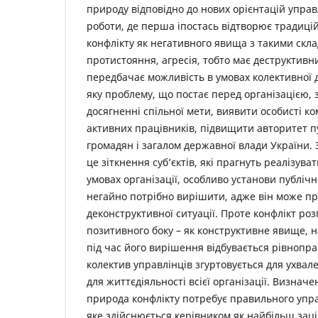
природу відповідно до нових орієнтацій управ
роботи, де перша іпостась відтворює традиці
конфлікту як негативного явища з такими скла
протистояння, агресія, тобто має деструктивн
передбачає можливість в умовах колективної д
яку проблему, що постає перед організацією, 
досягненні спільної мети, виявити особисті к
активних працівників, підвищити авторитет п
громадян і загалом державної влади України. 
це зіткнення суб’єктів, які прагнуть реалізуват
умовах організації, особливо установи публічн
негайно потрібно вирішити, адже він може пр
деконструктивної ситуації. Проте конфлікт розг
позитивного боку – як конструктивне явище, н
під час його вирішення відбувається рівнопра
колектив управлінців згуртовується для ухвал
для життєдіяльності всієї організації. Визнач
природа конфлікту потребує правильного упр
яке здійснюється керівником як найбільш зац